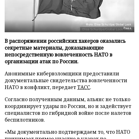
Фото: Elisa Schu/dpa/Global Look
Press
В распоряжении российских хакеров оказались
секретные материалы, доказывающие
непосредственную вовлеченность НАТО в
организации атак по России.
Анонимные кибервзломщики предоставили
документальные свидетельства вовлеченности
НАТО в конфликт, передает
ТАСС
.
Согласно полученным данным, альянс не только
координирует удары по России, но и задействует
специалистов по гибридной войне после налетов
беспилотников.
«Мы документально подтверждаем то, что НАТО
принимает прямое участие в ударах по