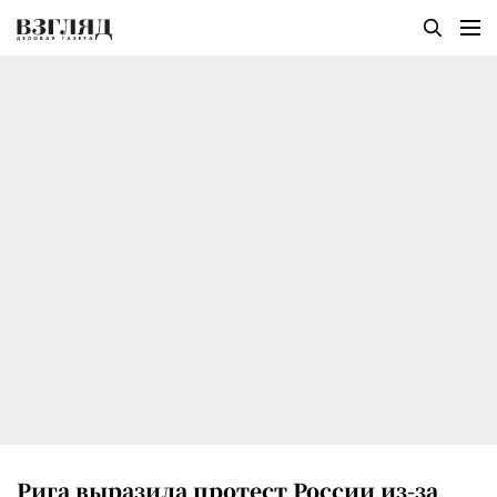
Рига выразила протест России из-за