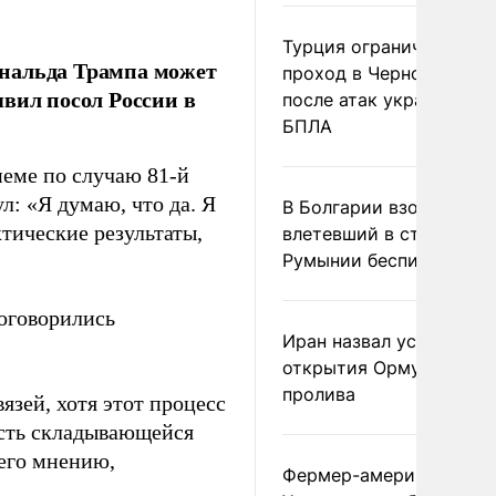
Турция ограничила
ональда Трампа может
проход в Черное море
вил посол России в
после атак украинских
БПЛА
иеме по случаю 81-й
: «Я думаю, что да. Я
В Болгарии взорвался
ктические результаты,
влетевший в страну из
Румынии беспилотник
договорились
Иран назвал условие
открытия Ормузского
пролива
язей, хотя этот процесс
ость складывающейся
 его мнению,
Фермер-американец