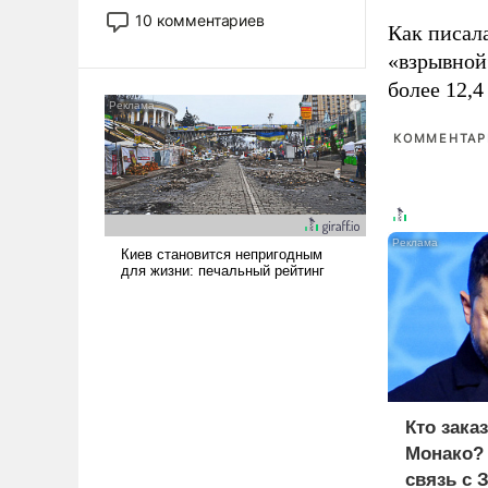
постепенно вытесняя и
10 комментариев
Как писал
отменяя традиционное
«взрывной
требование к человеку – быть
мужественным и твердым под
более 12,4
ударами судьбы, брать на себя
ответственность, помогать
КОММЕНТАРИ
слабым, идти вперед и
адаптироваться.
Кто зака
Монако?
связь с 