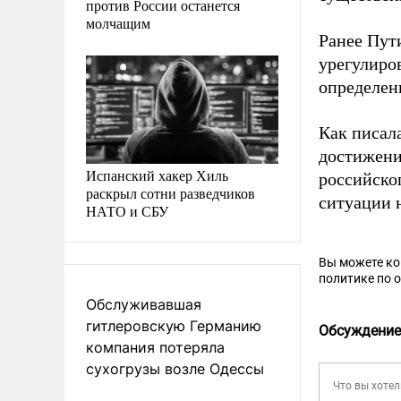
против России останется
молчащим
Ранее Пут
урегулиро
определен
Как писал
достижени
Испанский хакер Хиль
российско
раскрыл сотни разведчиков
ситуации н
НАТО и СБУ
Вы можете к
политике по 
Обслуживавшая
гитлеровскую Германию
Обсуждение
компания потеряла
сухогрузы возле Одессы