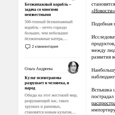
Безэкипажный корабль –
становятс
решены раз и навсегда, но –
задача со многими
«Новости»
нет, не решены.
неизвестными
500-тонный безэкипажный
Подобная 
корабль – нечто гораздо
большее, чем небольшие
Исследова
безэкипажные катера,
продуктов
применение которых уже
2 комментария
между люд
стало обыденностью. Задача по
созданию такого корабля очень
развития в
сложна и амбициозна. Однако
и ее реализация радикально
Ольга Андреева
Наибольшу
поднимет наши боевые
наблюдают
Культ психотравмы
возможности.
разрушает и человека, и
народ
Вспышка ц
Обиды на этот жестокий мир,
пострадал
разрушающий нас, таких
распростр
хрупких и ранимых,
импортиру
становятся новым культом,