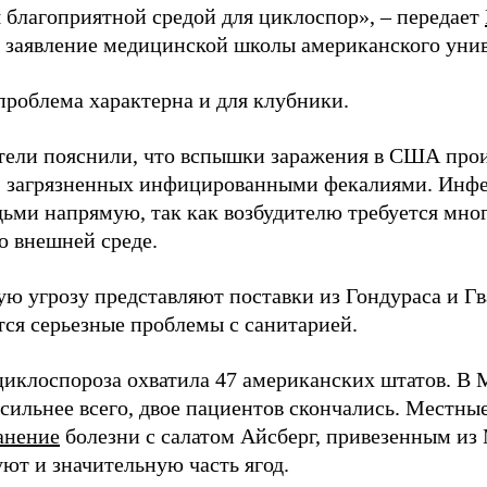
я благоприятной средой для циклоспор», – передает
заявление медицинской школы американского унив
проблема характерна и для клубники.
тели пояснили, что вспышки заражения в США прои
, загрязненных инфицированными фекалиями. Инфе
ьми напрямую, так как возбудителю требуется мног
о внешней среде.
ю угрозу представляют поставки из Гондураса и Гв
ся серьезные проблемы с санитарией.
иклоспороза охватила 47 американских штатов. В 
 сильнее всего, двое пациентов скончались. Местны
анение
болезни с салатом Айсберг, привезенным и
ют и значительную часть ягод.