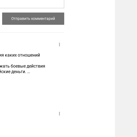
ния каких отношений
лжать боевые действия
йские деньги.
нфликта на Украине уже
мощи Украине после
ых авиационных бомб
умму $373,6 млн. Об этом