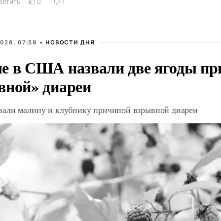
ветить
0
1
026, 07:59 •
НОВОСТИ ДНЯ
е в США назвали две ягоды пр
вной» диареи
али малину и клубнику причиной взрывной диареи