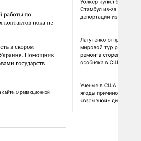
Уолкер купил билет в
Стамбул из-за угрозы
й работы по
депортации из России
 контактов пока не
Лагутенко отправился в
сть в скором
мировой тур ради
 Украине. Помощник
ремонта сгоревшего
особняка в США
вами государств
Ученые в США назвали 
 сайте. О редакционной
ягоды причиной
«взрывной» диареи