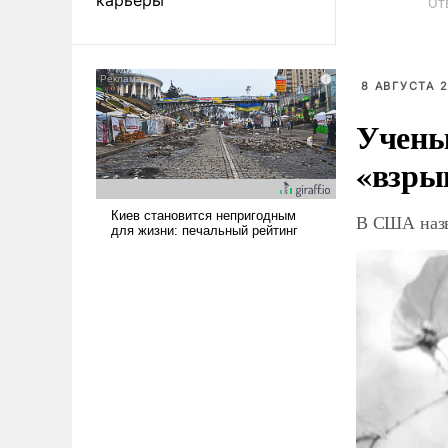
От
8 АВГУСТА 2
Учены
«взры
В США назв