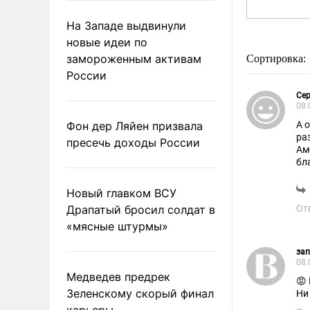
На Западе выдвинули
новые идеи по
замороженным активам
Сортировка:
России
Сер
08.
Фон дер Ляйен призвала
А 
ра
пресечь доходы России
Ам
бл
Но
бл
Новый главком ВСУ
Но
Драпатый бросил солдат в
От
да
Го
«мясные штурмы»
ув
го
за
08.
Медведев предрек
😡
Зеленскому скорый финал
Ни
карьеры