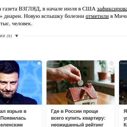
а газета ВЗГЛЯД, в начале июля в США
зафиксиров
» диареи. Новую вспышку болезни
отметили
в Мичи
 тыс. человек.
И (0)
▼
i
i
зал взрыв в
Где в России проще
Я
 Появилась
всего купить квартиру:
у
Зеленским
неожиданный рейтинг
К