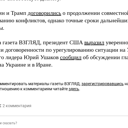
ин и Трамп
договорились
о продолжении совместно
ванию конфликтов, однако точные сроки дальнейших
ы.
а газета ВЗГЛЯД, президент США
выразил
уверенно
и договоренности по урегулированию ситуации на
го лидера Юрий Ушаков
сообщил
об обсуждении гла
а Украине и в Иране.
омментировать материалы газеты ВЗГЛЯД,
зарегистрировавшись
на
отношению к комментариям читайте
здесь
.
:
2
комментария