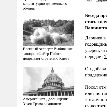
Tекст:
Дарья
конституцию для великого
обмана
Беседа пр
стать тол
Вашингто
Дарчиев в
годовщины
Военный эксперт: Выбивание
уверен, чт
заводов «Файер Пойнт»
передает
подрывает стратегию Киева
Он добавил
поддержив
Посол отме
идет не т
Американист Дробницкий:
«отличной
Закон Грэма о санкциях
существен