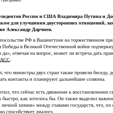
 Григоренко
езидентов России и США Владимира Путина и Д
чком для улучшения двусторонних отношений, зая
не Александр Дарчиев.
 посольстве РФ в Вашингтоне на торжественном пр
 Победы в Великой Отечественной войне подчеркнул
о да», отвечая на вопрос, может ли встреча дать пра
ТАСС
.
, что министры двух стран также провели беседу, 
ать контакты и планируют дальнейшие созвоны.
тил, что сейчас есть движение к восстановлению св
ак быстро, как хотелось бы. Он также выделил важн
 личной химии» между главами государств, что, по
но способствует диалогу.