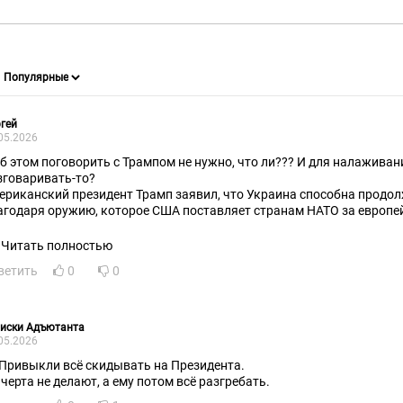
гей
05.2026
об этом поговорить с Трампом не нужно, что ли??? И для налажива
зговаривать-то?
ериканский президент Трамп заявил, что Украина способна продо
агодаря оружию, которое США поставляет странам НАТО за европе
вость первая: "Трамп сказал Путину, что сделка для разрешения ко
изка".
Читать полностью
вость следующая: "Пентагон разблокировал $400 млн. военной по
ветить
0
0
вления Конгресса США".
сдепартамент США одобрил сделку по продаже Украине управляем
еличенной дальности JDAM-ER и сопутствующего оборудования на с
ворится в заявлении ведомства.
писки Адъютанта
05.2026
 Привыкли всё скидывать на Президента.
 черта не делают, а ему потом всё разгребать.