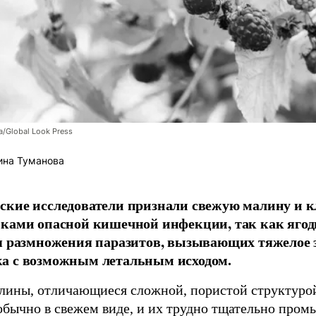
/Global Look Press
ина Туманова
кие исследователи признали свежую малину и 
ками опасной кишечной инфекции, так как ягод
я размножения паразитов, вызывающих тяжелое 
а с возможным летальным исходом.
лины, отличающиеся сложной, пористой структурой
обычно в свежем виде, и их трудно тщательно пром