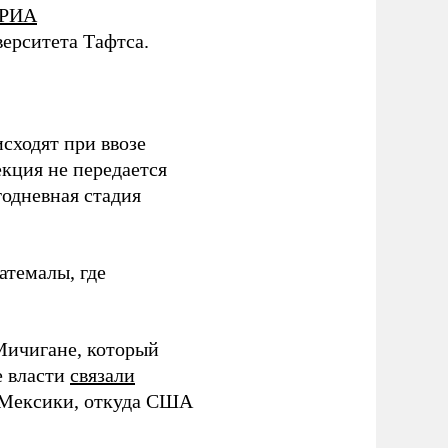
РИА
ерситета Тафтса.
сходят при ввозе
кция не передается
одневная стадия
атемалы, где
Мичигане, который
е власти
связали
з Мексики, откуда США