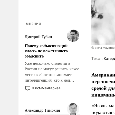
МНЕНИЯ
Дмитрий Губин
Почему «объясняющий
@ Elena Mayorova
класс» не может ничего
объяснить
Tекст:
Катер
Уже несколько столетий в
России не могут решить, какое
Американс
место в её жизни занимает
переносчи
интеллигенция, кто к ней
принадлежит, а кого из неё
средой дл
0 комментариев
исключили с правом
кишечник
восстановления и без оного. И
чем она отличается от просто
«Ягоды ма
образованных людей. Иногда
Александр Тимохин
подаются 
казалось, что эти вопросы