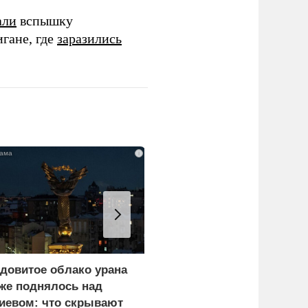
али
вспышку
гане, где
заразились
i
довитое облако урана
В России назвали
же поднялось над
законную цель наших
иевом: что скрывают
ВС на территории