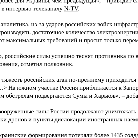
уровее для Украины, чем предыдущая», – приводит с
в интервью телеканалу
N-TV
.
 аналитика, из-за ударов российских войск инфраст
производить достаточное количество электроэнерги
 от максимальных требований и просит только пере
о, российские силы успешно теснят противника по 
овения, отметил полковник.
 тяжесть российских атак по-прежнему приходится
…> На южном участке Россия приближается к Запо
м обстрелам подвергаются Сумы и Харьков», – доба
вооруженные силы России продолжают уничтожать 
рки дронов и пункты дислокации иностранных наем
краинские формирования потеряли более 1435 солдат