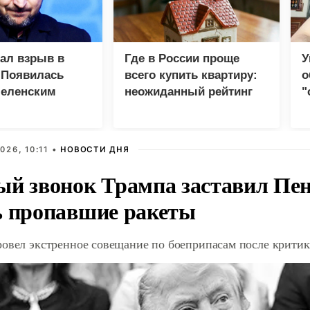
зал взрыв в
Где в России проще
У
 Появилась
всего купить квартиру:
о
Зеленским
неожиданный рейтинг
"
с
026, 10:11 •
НОВОСТИ ДНЯ
ый звонок Трампа заставил Пен
ь пропавшие ракеты
ровел экстренное совещание по боеприпасам после крити