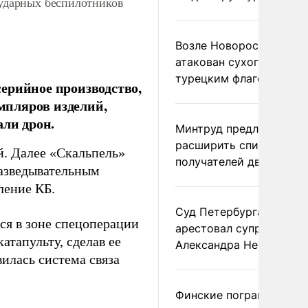
 ударных беспилотников
Возле Новороссийска
атакован сухогруз под
турецким флагом
ерийное производство,
емпляров изделий,
али дрон.
Минтруд предложил
расширить список
й. Далее «Скальпель»
получателей двух пенс
разведывательным
ление КБ.
Суд Петербурга заочно
я в зоне спецоперации
арестовал супругу
атапульту, сделав ее
Александра Невзорова
илась система связа
Финские пограничники