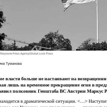
/Keystone Press Agency/Global Look Press
ина Туманова
е власти больше не настаивают на возвращении
ая лишь на временное прекращение огня в пред
заявил полковник Генштаба ВС Австрии Маркус Р
находится в драматической ситуации. <…> Наступит 