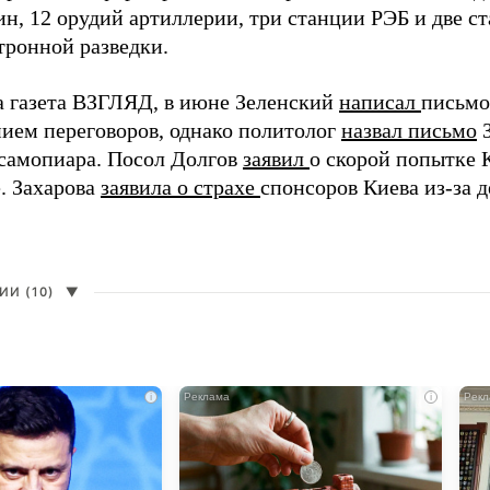
н, 12 орудий артиллерии, три станции РЭБ и две с
тронной разведки.
а газета ВЗГЛЯД, в июне Зеленский
написал
письмо
ием переговоров, однако политолог
назвал письмо
З
самопиара. Посол Долгов
заявил
о скорой попытке 
. Захарова
заявила о страхе
спонсоров Киева из-за д
И (10)
▼
i
i