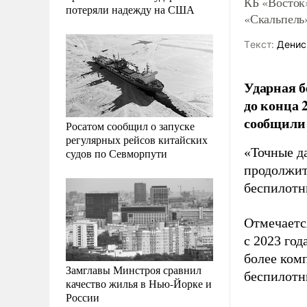
КБ «Восток»
потеряли надежду на США
«Скальпель
Tекст:
Денис
Ударная б
до конца 
сообщили 
Росатом сообщил о запуске
регулярных рейсов китайских
«Точные д
судов по Севморпути
продолжит
беспилотн
Отмечаетс
с 2023 год
более ком
Замглавы Минстроя сравнил
беспилотн
качество жилья в Нью-Йорке и
России