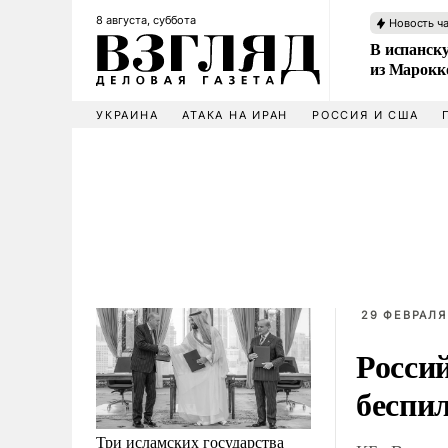
8 августа, суббота
Новость ч
В испанск
из Марокк
УКРАИНА
АТАКА НА ИРАН
РОССИЯ И США
29 ФЕВРАЛЯ
Росси
беспи
Три исламских государства