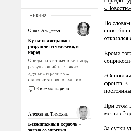
гораздо с
«Новости»
МНЕНИЯ
По словам
способна 
Ольга Андреева
отказался
Культ психотравмы
разрушает и человека, и
народ
Кроме тог
соприкосн
Обиды на этот жестокий мир,
разрушающий нас, таких
хрупких и ранимых,
«Основная
становятся новым культом,
фронта. <
постепенно вытесняя и
6 комментариев
постоянны
отменяя традиционное
требование к человеку – быть
При этом 
мужественным и твердым под
ударами судьбы, брать на себя
места сбо
Александр Тимохин
ответственность, помогать
Безэкипажный корабль –
слабым, идти вперед и
За сутки у
задача со многими