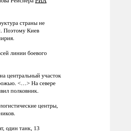
лова Рейснера
РИА
руктура страны не
и. Поэтому Киев
мирия.
всей линии боевого
 на центральный участок
рожью. <…> На севере
вил полковник.
логистические центры,
ников.
, один танк, 13