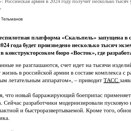
: Российская армия в 2024 году получит несколько тысяч
»
 Тельманов
еспилотная платформа «Скальпель» запущена в с
2024 года будет произведено несколько тысяч экз
в конструкторсоком бюро «Восток», где разработ
анные не разглашаются, счет идет на тысячи издели
 жизнь в российской армии в составе комплекса с 
ым летательным аппаратом», – приводит
ТАСС
заяв
я, что новый барражирующий боеприпас применяетс
а. Сейчас разработчики модернизировали пусковую к
пактной и быстроразвертываемой. Кроме того, обнов
ика.