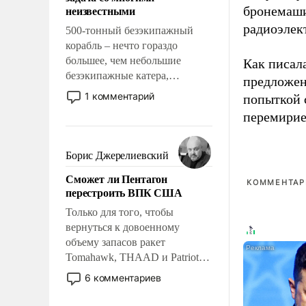
адаптироваться.
неизвестными
бронемаши
радиоэлек
500-тонный безэкипажный
корабль – нечто гораздо
большее, чем небольшие
Как писал
безэкипажные катера,
предложен
применение которых уже
1 комментарий
попыткой 
стало обыденностью. Задача по
перемирие
созданию такого корабля очень
сложна и амбициозна. Однако
и ее реализация радикально
Борис Джерелиевский
поднимет наши боевые
Сможет ли Пентагон
возможности.
КОММЕНТАРИ
перестроить ВПК США
Только для того, чтобы
вернуться к довоенному
объему запасов ракет
Tomahawk, THAAD и Patriot
США потребуется более трех
6 комментариев
лет. Даже небольшая война с
Ираном опустошила