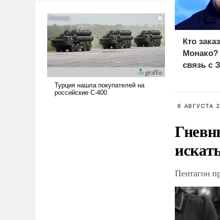
американские арсеналы.
Сложившаяся ситуация
означает многолетний период
уязвимости США, например,
Кто зака
перед Китаем.
Монако?
связь с 
6 АВГУСТА 2
Гневн
искат
Пентагон п