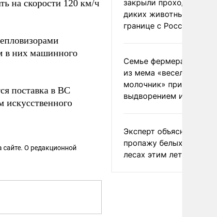
ть на скорости 120 км/ч
закрыли проходы для
диких животных на
границе с Россией
тепловизорами
ем в них машинного
Семье фермера Уолкер
из мема «веселый
молочник» пригрозили
тся поставка в ВС
выдворением из Росси
м искусственного
Эксперт объяснил
пропажу белых грибов 
 сайте. О редакционной
лесах этим летом