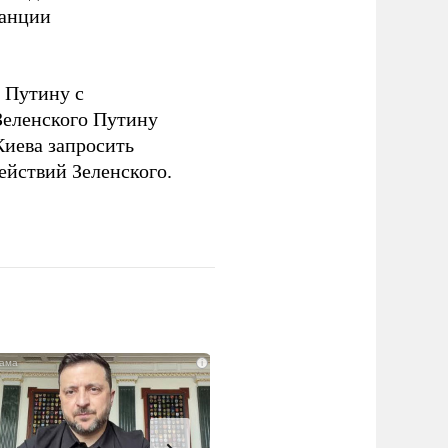
танции
 Путину с
еленского Путину
Киева запросить
ействий Зеленского.
i