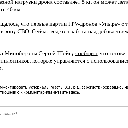
зной нагрузки дрона составляет 5 кг, он может лета
ть 40 км.
бщалось, что первые партии FPV-дронов «Упырь» с 
 в зону СВО. Сейчас ведется работа над добавлени
ва Минобороны Сергей Шойгу
сообщил
, что готови
спилотников, которые управляются с использование
а.
омментировать материалы газеты ВЗГЛЯД,
зарегистрировавшись
на
отношению к комментариям читайте
здесь
.