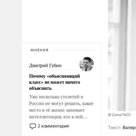
МНЕНИЯ
Дмитрий Губин
Почему «объясняющий
класс» не может ничего
объяснить
Уже несколько столетий в
России не могут решить, какое
место в её жизни занимает
@ Zuma/ТАСС
интеллигенция, кто к ней
принадлежит, а кого из неё
2 комментария
Tекст:
Валер
исключили с правом