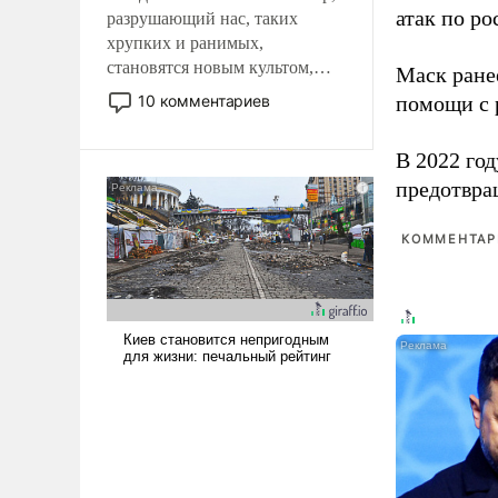
атак по ро
разрушающий нас, таких
хрупких и ранимых,
становятся новым культом,
Маск ран
постепенно вытесняя и
10 комментариев
помощи с 
отменяя традиционное
требование к человеку – быть
В 2022 го
мужественным и твердым под
предотвра
ударами судьбы, брать на себя
ответственность, помогать
слабым, идти вперед и
КОММЕНТАРИ
адаптироваться.