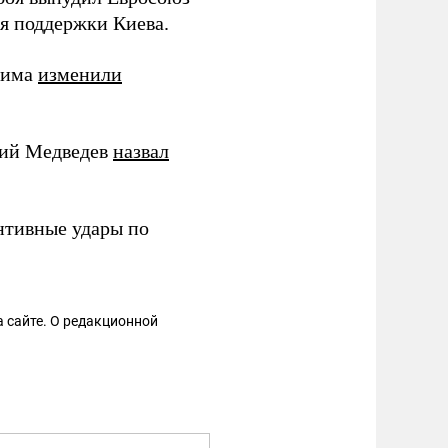
ля поддержки Киева.
жима
изменили
рий Медведев
назвал
нтивные удары по
 сайте. О редакционной