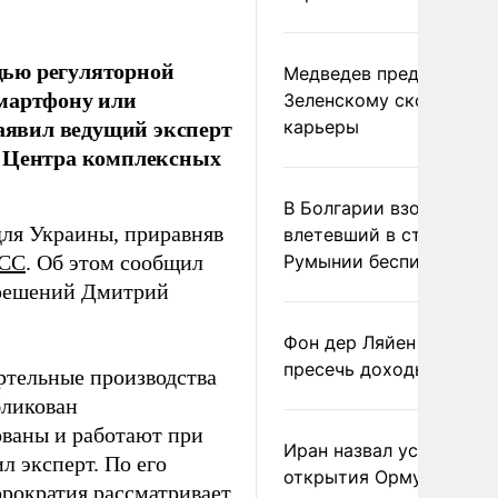
щью регуляторной
Медведев предрек
смартфону или
Зеленскому скорый фи
заявил ведущий эксперт
карьеры
р Центра комплексных
В Болгарии взорвался
ля Украины, приравняв
влетевший в страну из
СС
. Об этом сообщил
Румынии беспилотник
 решений Дмитрий
Фон дер Ляйен призвал
пресечь доходы России
ртельные производства
бликован
ваны и работают при
Иран назвал условие
л эксперт. По его
открытия Ормузского
юрократия рассматривает