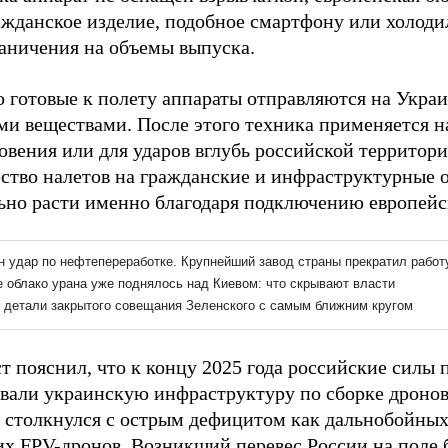
ражданское изделие, подобное смартфону или холоди
аничения на объемы выпуска.
 готовые к полету аппараты отправляются на Украи
ми веществами. После этого техника применяется н
овения или для ударов вглубь российской территори
ество налетов на гражданские и инфраструктурные 
ьно расти именно благодаря подключению европей
т пояснил, что к концу 2025 года российские силы
вали украинскую инфраструктуру по сборке дронов.
 столкнулся с острым дефицитом как дальнобойных 
их FPV-дронов. Возникший перевес России на поле