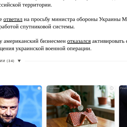
ссийской территории.
ее
ответил
на просьбу министра обороны Украины М
работой спутниковой системы.
ду американский бизнесмен
отказался
активировать 
щения украинской военной операции.
И (34)
▼
i
i