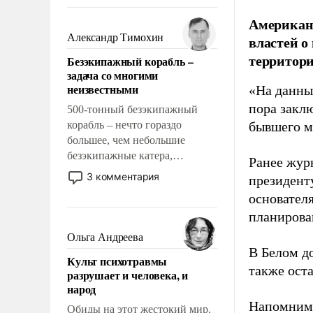
восстановления и без оного. И
чем она отличается от просто
Американ
образованных людей. Иногда
Александр Тимохин
властей о
казалось, что эти вопросы
территори
Безэкипажный корабль –
решены раз и навсегда, но –
задача со многими
нет, не решены.
неизвестными
«На данны
пора закл
500-тонный безэкипажный
корабль – нечто гораздо
бывшего м
большее, чем небольшие
безэкипажные катера,
Ранее жур
применение которых уже
3 комментария
президент
стало обыденностью. Задача по
основател
созданию такого корабля очень
планирова
сложна и амбициозна. Однако
и ее реализация радикально
Ольга Андреева
поднимет наши боевые
В Белом д
Культ психотравмы
возможности.
также оста
разрушает и человека, и
народ
Напомним
Обиды на этот жестокий мир,