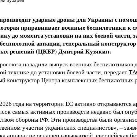
ий Зубарев
 производит ударные дроны для Украины с помо
которая приравнивает военные беспилотники к 
ику до момента установки на них боевой части, 
 беспилотной авиации, генеральный конструкто
ных решений (ЦКБР) Дмитрий Кузякин.
росоюза наладили выпуск военных беспилотников д
ой технике до установки боевой части, передает
ТА
ый конструктор Центра комплексных беспилотных
 2026 года на территории ЕС активно открываются а
сок самых активных производств недавно был опу
твом обороны РФ. Эти производства были организо
венном участии украинских специалистов», – заяви
ока аппарат не оснащен взрывчаткой, европейская б