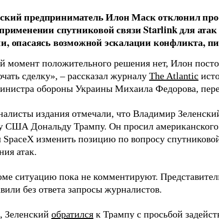
ский предприниматель Илон Маск отклонил про
 применении спутниковой связи Starlink для атак
и, опасаясь возможной эскалации конфликта, пиш
й момент положительного решения нет, Илон постоя
ючать сделку», – рассказал журналу
The Atlantic
исто
инистра обороны Украины Михаила Федорова, пер
налисты издания отмечали, что Владимир Зеленски
у США Дональду Трампу. Он просил американского
я SpaceX изменить позицию по вопросу спутниковой
ния атак.
оме ситуацию пока не комментируют. Представите
вили без ответа запросы журналистов.
, Зеленский
обратился
к Трампу с просьбой задейств