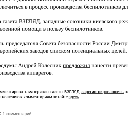
ключиться в процесс производства беспилотников д
а газета ВЗГЛЯД, западные союзники киевского ре
 военной помощи в пользу беспилотников.
ль председателя Совета безопасности России Дмит
европейских заводов списком потенциальных целей.
осдумы Андрей Колесник
предложил
нанести преве
оизводства аппаратов.
омментировать материалы газеты ВЗГЛЯД,
зарегистрировавшись
на
отношению к комментариям читайте
здесь
.
:
1
комментарий