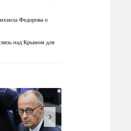
ихаила Федорова о
связь над Крымом для
i