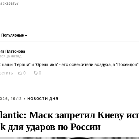
ьга Платонова
есяца назад
Так наши "Герани" и "Орешника" - это освежители воздуха, а "Пос
ветить
0
0
026, 19:12 •
НОВОСТИ ДНЯ
lantic: Маск запретил Киеву ис
nk для ударов по России