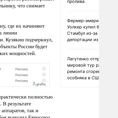
пролива
льнику, что снимает
Фермер-американец
ну, где их начиняют
Уолкер купил билет в
а линии
Стамбул из-за угрозы
и. Кузякин подчеркнул,
депортации из России
объекты России будет
ских мощностей.
Лагутенко отправился в
мировой тур ради
ремонта сгоревшего
особняка в США
 практически полностью
 В результате
аппаратов, так и
 боя вынудил Евросоюз