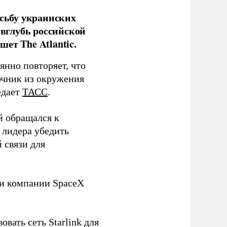
сьбу украинских
 вглубь российской
ет The Atlantic.
нно повторяет, что
чник из окружения
едает
ТАСС
.
й обращался к
 лидера убедить
 связи для
ли компании SpaceX
овать сеть Starlink для