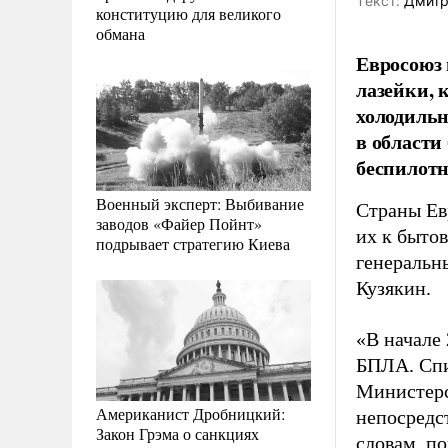
Tекст:
Дмитр
конституцию для великого
обмана
Евросоюз
лазейки, 
холодильн
в области
беспилот
Военный эксперт: Выбивание
Страны Ев
заводов «Файер Пойнт»
их к бытов
подрывает стратегию Киева
генеральн
Кузякин.
«В начале
БПЛА. Спи
Министерс
Американист Дробницкий:
непосредст
Закон Грэма о санкциях
словам, п