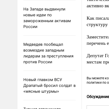
активно в
На Западе выдвинули
новые идеи по
Как писал
замороженным активам
структуру
России
Заместите
перечень 
Медведев пообещал
возмездие западным
Депутат Г
лидерам за преступления
местам пр
против России
Вы можете к
Новый главком ВСУ
политике по 
Драпатый бросил солдат в
«мясные штурмы»
Обсуждение
Турция ограничила