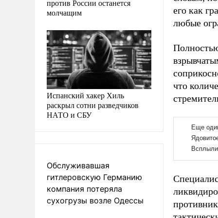
против России останется
его как г
молчащим
любые огр
Полностью
взрывчаты
соприкосн
что колич
Испанский хакер Хиль
стремител
раскрыл сотни разведчиков
НАТО и СБУ
Обслуживавшая
гитлеровскую Германию
Специалис
компания потеряла
ликвидиро
сухогрузы возле Одессы
противник
тактическ