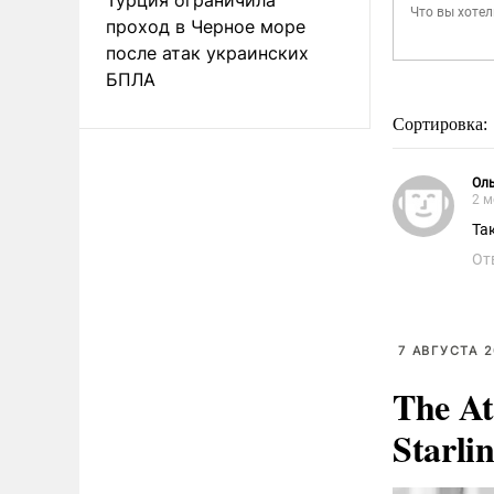
проход в Черное море
после атак украинских
БПЛА
Сортировка:
Ол
2 м
От
7 АВГУСТА 2
The At
Starli