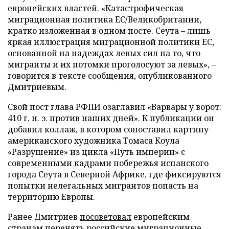
европейских властей. «Катастрофическая
миграционная политика ЕС/Великобритании,
кратко изложенная в одном посте. Сеута – лишь
яркая иллюстрация миграционной политики ЕС,
основанной на надеждах левых сил на то, что
мигранты и их потомки проголосуют за левых», –
говорится в тексте сообщения, опубликованного
Дмитриевым.
Свой пост глава РФПИ озаглавил «Варвары у ворот:
410 г. н. э. против наших дней». К публикации он
добавил коллаж, в котором сопоставил картину
американского художника Томаса Коула
«Разрушение» из цикла «Путь империи» с
современными кадрами побережья испанского
города Сеута в Северной Африке, где фиксируются
попытки нелегальных мигрантов попасть на
территорию Европы.
Ранее Дмитриев
посоветовал
европейским
странам перенять российские миграционные