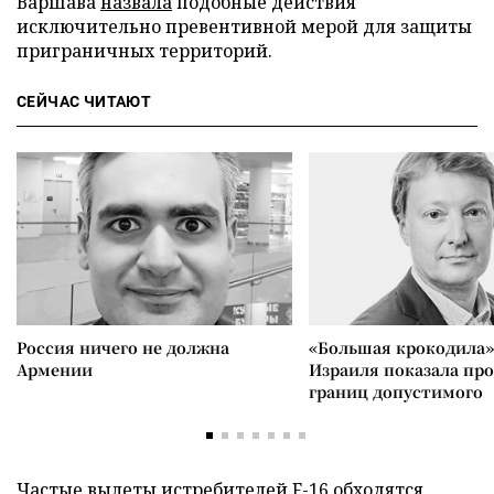
Варшава
назвала
подобные действия
исключительно превентивной мерой для защиты
приграничных территорий.
СЕЙЧАС ЧИТАЮТ
Россия ничего не должна
«Большая крокодила»
Армении
Израиля показала пр
границ допустимого
Частые вылеты истребителей F-16
обходятся