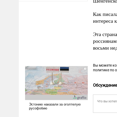
Шенгенско
Как писал
интереса 
Эта стран
россиянам
восьми не
Вы можете к
политике по 
Обсуждение