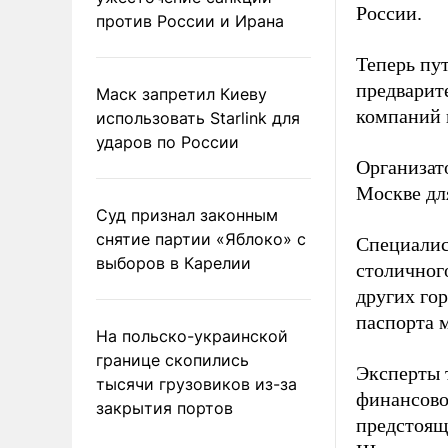
России.
против России и Ирана
Теперь пу
предварит
Маск запретил Киеву
компаний 
использовать Starlink для
ударов по России
Организат
Москве дл
Суд признал законным
снятие партии «Яблоко» с
Специалис
выборов в Карелии
столичног
других го
паспорта 
На польско-украинской
границе скопились
Эксперты 
тысячи грузовиков из-за
финансово
закрытия портов
предстоящ