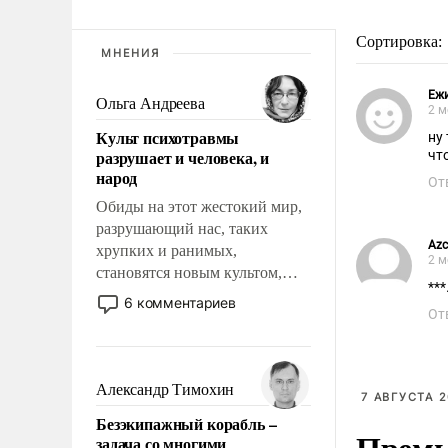
Сортировка:
МНЕНИЯ
Еж
Ольга Андреева
2 м
Культ психотравмы
ну
разрушает и человека, и
чт
народ
От
Обиды на этот жестокий мир,
разрушающий нас, таких
Az
хрупких и ранимых,
2 м
становятся новым культом,
***
постепенно вытесняя и
6 комментариев
От
отменяя традиционное
требование к человеку – быть
мужественным и твердым под
ударами судьбы, брать на себя
Александр Тимохин
7 АВГУСТА 2
ответственность, помогать
Безэкипажный корабль –
слабым, идти вперед и
Премь
задача со многими