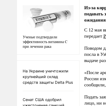
Из-за кор
подавать 
ожидания 
С 12 мая 
передает
Р
Ученые подтвердили
эффективность витамина C
при лечении рака
Поводом д
посла в У
выдаче раз
На Украине уничтожили
«После ар
крупнейший склад
России из
средств защиты Delta Plus
сообщили,
Подать зая
Сенат США одобрил
лицо, ни 
ужесточение санкций