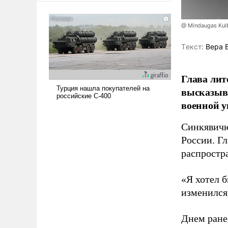
американские арсеналы.
Сложившаяся ситуация
@ Mindaugas Kul
означает многолетний период
уязвимости США, например,
Tекст:
Вера 
перед Китаем.
Глава лит
высказыв
военной у
Синкявичю
России. Гл
распростр
«Я хотел б
изменился
Днем ране