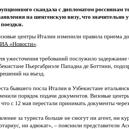
рупционного скандала с дипломатом россиянам т
заявления на шенгенскую визу, что значительно 
поездки.
визовые центры Италии изменили правила приема до
ИА «Новости»
.
ля ужесточения требований послужило задержание 
збекистане Пьергабриэле Пападиа де Боттини, подоз
решений на въезд.
еста бывшего посла Италии в Узбекистане итальянс
менили порядок подачи документов. Визовые цент
 что с 12 мая перестали принимать документы через
вление за туриста больше не смогут ни агент, ни ку
нотариус, ни адвокат», – пояснили представители А