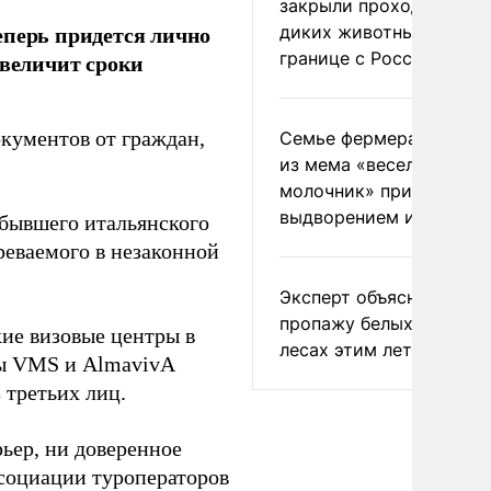
закрыли проходы для
еперь придется лично
диких животных на
границе с Россией
увеличит сроки
кументов от граждан,
Семье фермера Уолкер
из мема «веселый
молочник» пригрозили
выдворением из Росси
бывшего итальянского
реваемого в незаконной
Эксперт объяснил
пропажу белых грибов 
кие визовые центры в
лесах этим летом
ры VMS и AlmavivA
 третьих лиц.
рьер, ни доверенное
ссоциации туроператоров