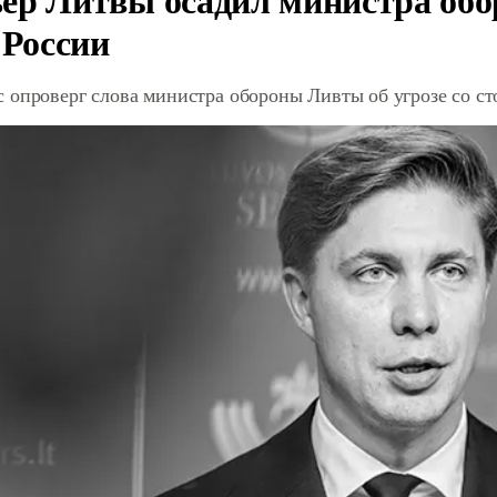
 России
 опроверг слова министра обороны Ливты об угрозе со с