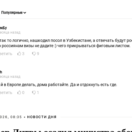
икБу
есяца назад
 так то логично, нашкодил посол в Узбекистане, а отвечать будут ро
о россиянам визы не дадите :) чего прикрываться фиговым листом.
ветить
3
9
ch
есяца назад
.й в Европе делать, дома работайте. Да и отдохнуть есть где.
ветить
0
1
026, 08:35 •
НОВОСТИ ДНЯ
ер Литвы осадил министра обо