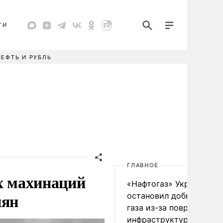
ТИ
НЕФТЬ И РУБЛЬ
ГЛАВНОЕ
ых махинаций
«Нафтогаз» Украины
иян
остановил добычу нефт
газа из-за повреждения
инфраструктуры