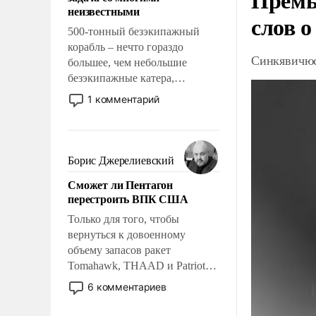
адаптироваться.
неизвестными
слов о
500-тонный безэкипажный
корабль – нечто гораздо
Синкявичюс
большее, чем небольшие
безэкипажные катера,
применение которых уже
1 комментарий
стало обыденностью. Задача по
созданию такого корабля очень
сложна и амбициозна. Однако
и ее реализация радикально
Борис Джерелиевский
поднимет наши боевые
Сможет ли Пентагон
возможности.
перестроить ВПК США
Только для того, чтобы
вернуться к довоенному
объему запасов ракет
Tomahawk, THAAD и Patriot
США потребуется более трех
6 комментариев
лет. Даже небольшая война с
Ираном опустошила