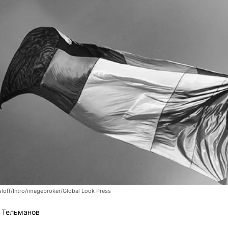
sloff/Intro/imagebroker/Global Look Press
 Тельманов