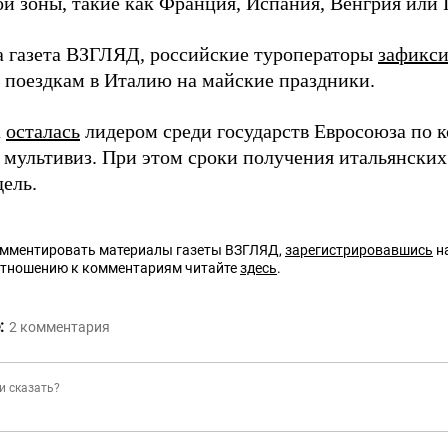
й зоны, такие как Франция, Испания, Венгрия или 
а газета ВЗГЛЯД, российские туроператоры
зафикси
к поездкам в Италию на майские праздники.
а
осталась
лидером среди государств Евросоюза по 
 мультивиз. При этом сроки получения итальянских
дель.
омментировать материалы газеты ВЗГЛЯД,
зарегистрировавшись
на
отношению к комментариям читайте
здесь
.
:
2
комментария