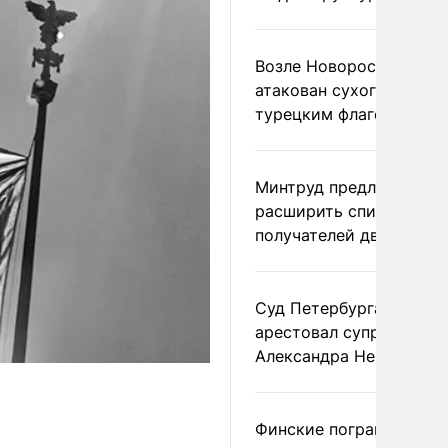
Возле Новороссийска
атакован сухогруз под
турецким флагом
Минтруд предложил
расширить список
получателей двух пенс
Суд Петербурга заочно
арестовал супругу
Александра Невзорова
Финские пограничники