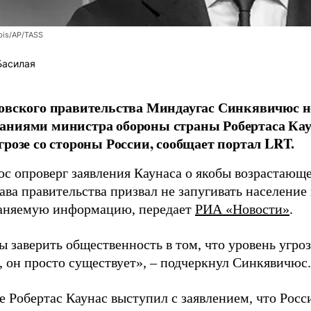
bis/AP/TASS
Басилая
овского правительства Миндаугас Синкявичюс не
аниями министра обороны страны Робертаса Кау
грозе со стороны России, сообщает портал LRT.
с опроверг заявления Каунаса о якобы возрастающе
ава правительства призвал не запугивать население
аняемую информацию, передает
РИА «Новости»
.
ы заверить общественность в том, что уровень угро
, он просто существует», – подчеркнул Синкявичюс.
е Робертас Каунас выступил с заявлением, что Росс