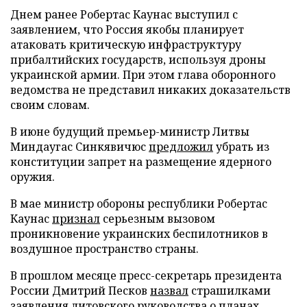
Днем ранее Робертас Каунас выступил с
заявлением, что Россия якобы планирует
атаковать критическую инфраструктуру
прибалтийских государств, используя дроны
украинской армии. При этом глава оборонного
ведомства не представил никаких доказательств
своим словам.
В июне будущий премьер-министр Литвы
Миндаугас Синкявичюс
предложил
убрать из
конституции запрет на размещение ядерного
оружия.
В мае министр обороны республики Робертас
Каунас
признал
серьезным вызовом
проникновение украинских беспилотников в
воздушное пространство страны.
В прошлом месяце пресс-секретарь президента
России Дмитрий Песков
назвал
страшилками
заявления литовского руководства о планах