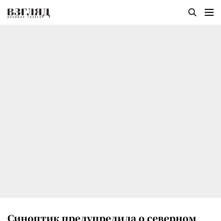
Синоптик предупредила о северном