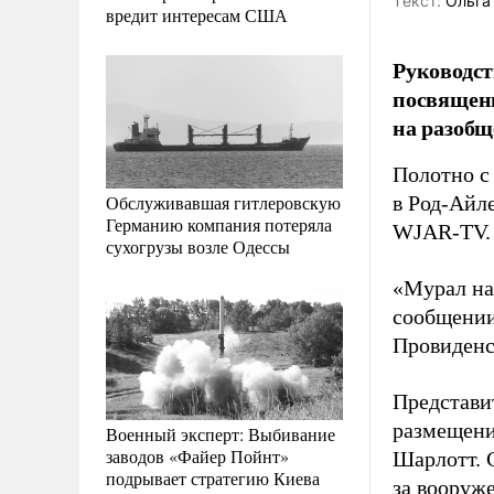
Tекст:
Ольга
вредит интересам США
Руководст
посвященн
на разобщ
Полотно с
Обслуживавшая гитлеровскую
в Род-Айл
Германию компания потеряла
WJAR-TV.
сухогрузы возле Одессы
«Мурал на 
сообщении
Провиденс
Представи
размещени
Военный эксперт: Выбивание
заводов «Файер Пойнт»
Шарлотт. 
подрывает стратегию Киева
за вооруж