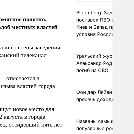
Bloomberg: Задержка
амятное полотно,
поставок ПВО вынудит
алоб местных властей
Киев и Запад принять
условия России
ли со стены заведения
канский телеканал
Уральский журналист
Александр Родионов
погиб на СВО
 – отмечается в
изыва властей города
Фон дер Ляйен призвал
пресечь доходы России
ищут новое место для
 августа в городе
Названы самые
ц, отсидевший пять лет
популярные российски