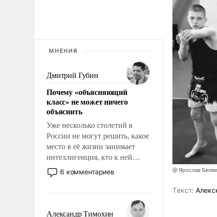
МНЕНИЯ
Дмитрий Губин
Почему «объясняющий
класс» не может ничего
объяснить
Уже несколько столетий в
России не могут решить, какое
место в её жизни занимает
интеллигенция, кто к ней
принадлежит, а кого из неё
@ Ярослав Беля
6 комментариев
исключили с правом
восстановления и без оного. И
Tекст:
Алекс
чем она отличается от просто
образованных людей. Иногда
Александр Тимохин