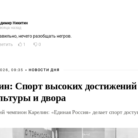
адимир Никитин
есяца назад
авильно, нечего разобщать негров.
ветить
1
0
026, 09:35 •
НОВОСТИ ДНЯ
ин: Спорт высоких достижений 
льтуры и двора
й чемпион Карелин: «Единая Россия» делает спорт дост