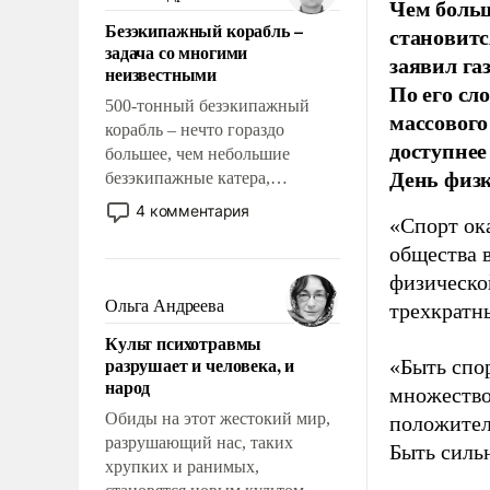
Чем больш
казалось, что эти вопросы
Безэкипажный корабль –
становитс
решены раз и навсегда, но –
задача со многими
нет, не решены.
заявил г
неизвестными
По его сл
500-тонный безэкипажный
массового
корабль – нечто гораздо
доступнее
большее, чем небольшие
День физ
безэкипажные катера,
применение которых уже
4 комментария
«Спорт ока
стало обыденностью. Задача по
созданию такого корабля очень
общества 
сложна и амбициозна. Однако
физическо
и ее реализация радикально
Ольга Андреева
трехкратн
поднимет наши боевые
Культ психотравмы
возможности.
разрушает и человека, и
«Быть спо
народ
множество
Обиды на этот жестокий мир,
положител
разрушающий нас, таких
Быть силь
хрупких и ранимых,