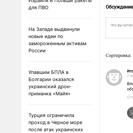
Израиля и Польши ракеты
Обсуждение
для ПВО
На Западе выдвинули
новые идеи по
замороженным активам
России
Сортировка:
Упавшим БПЛА в
Иг
2 м
Болгарии оказался
Вп
украинский дрон-
приманка «Майя»
От
Турция ограничила
проход в Черное море
после атак украинских