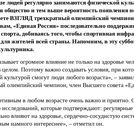
е людей регулярно занимаются физической культ
я общество и тем выше вероятность появления 
азете ВЗГЛЯД трехкратный олимпийский чемпион
овам, «Единая Россия» последовательно поддержи
 спорта, добиваясь того, чтобы спортивная инфр
 для жителей всей страны. Напомним, в эту суббо
культурника.
зывает огромное влияние не только на здоровье чел
в целом. Поэтому важно создавать условия, при кот
й культурой смогут люди любого возраста», – заяви
ый олимпийский чемпион, член Высшего совета «Е
ртивным в любом возрасте очень важно и приятно. 
 исследований, которые подтверждают: регулярные
ьно влияют на здоровье, сердечно-сосудистую сист
ным намного интереснее», – отметил он.