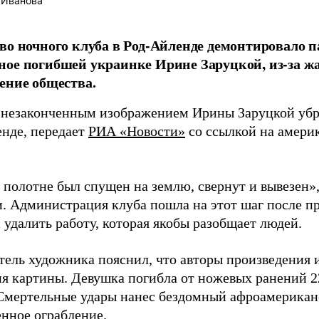
 Иванова
во ночного клуба в Род-Айленде демонтировало п
ое погибшей украинке Ирине Заруцкой, из-за ж
ение общества.
 незаконченным изображением Ирины Заруцкой убра
енде, передает
РИА «Новости»
со ссылкой на амери
полотне был спущен на землю, свернут и вывезен»,
. Администрация клуба пошла на этот шаг после пр
 удалить работу, которая якобы разобщает людей.
тель художника пояснил, что авторы произведения 
я картины. Девушка погибла от ножевых ранений 22
Смертельные удары нанес бездомный афроамерикане
енное ограбление.