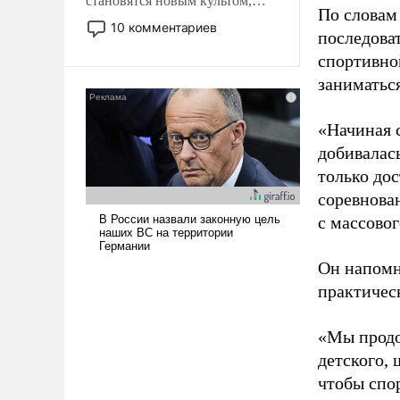
становятся новым культом,
По словам
постепенно вытесняя и
10 комментариев
последоват
отменяя традиционное
спортивно
требование к человеку – быть
мужественным и твердым под
заниматьс
ударами судьбы, брать на себя
ответственность, помогать
«Начиная 
слабым, идти вперед и
добивалас
адаптироваться.
только до
соревнова
с массовог
Он напомн
практическ
«Мы продо
детского, 
чтобы спо