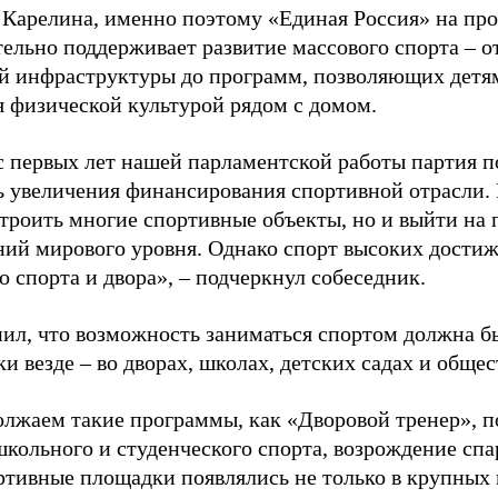
 Карелина, именно поэтому «Единая Россия» на пр
ельно поддерживает развитие массового спорта – о
й инфраструктуры до программ, позволяющих детя
я физической культурой рядом с домом.
с первых лет нашей парламентской работы партия п
ь увеличения финансирования спортивной отрасли. 
строить многие спортивные объекты, но и выйти на 
ний мирового уровня. Однако спорт высоких достиж
о спорта и двора», – подчеркнул собеседник.
ил, что возможность заниматься спортом должна б
и везде – во дворах, школах, детских садах и обще
лжаем такие программы, как «Дворовой тренер», п
школьного и студенческого спорта, возрождение спа
ртивные площадки появлялись не только в крупных г