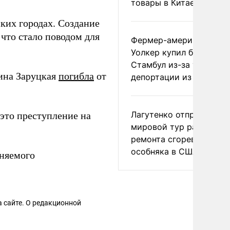
товары в Китае
ких городах. Создание
что стало поводом для
Фермер-американец
Уолкер купил билет в
Стамбул из-за угрозы
рина Заруцкая
погибла
от
депортации из России
Лагутенко отправился в
 это преступление на
мировой тур ради
ремонта сгоревшего
особняка в США
иняемого
 сайте. О редакционной