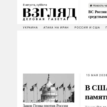
8 августа, суббота
Новость ч
ВС России 
средствам
УКРАИНА
АТАКА НА ИРАН
РОССИЯ И США
13 МАЯ 2026
В США
памят
Закон Грэма против России