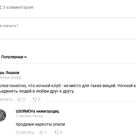
:
3
комментария
орь Лошков
есяца назад
олне понятно, что ночной клуб - не место для таких вещей. Ночной 
объединять людей в любви друг к другу.
ветить
0
0
izSORMOVa нижегородец
2 месяца назад
продажи наркоты упали
Ответить
1
0