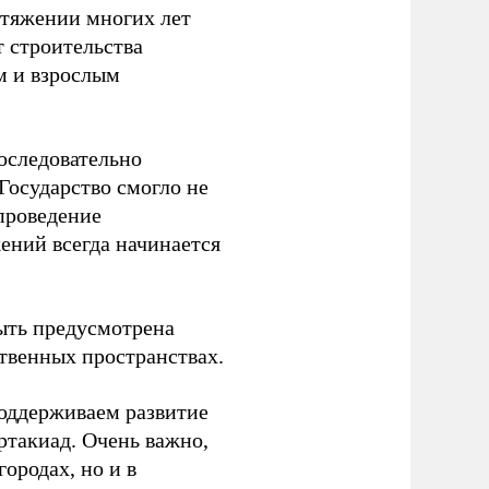
отяжении многих лет
т строительства
м и взрослым
оследовательно
Государство смогло не
проведение
ений всегда начинается
ыть предусмотрена
ственных пространствах.
оддерживаем развитие
ртакиад. Очень важно,
ородах, но и в