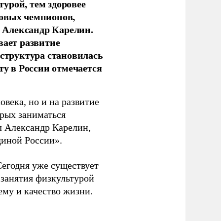
урой, тем здоровее
новых чемпионов,
 Александр Карелин.
вает развитие
аструктура становилась
ту в России отмечается
овека, но и на развитие
орых заниматься
л Александр Карелин,
диной России».
Сегодня уже существует
 занятия физкультурой
ему и качество жизни.