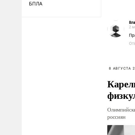
БПЛА
Вл
2 м
Пр
От
8 АВГУСТА 2
Карел
физку
Олимпийски
россиян