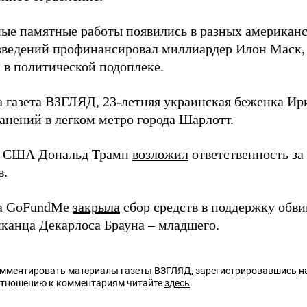
ые памятные работы появились в разных американс
зведений профинансировал миллиардер Илон Маск, 
 в политической подоплеке.
а газета ВЗГЛЯД, 23-летняя украинская беженка И
анений в легком метро города Шарлотт.
т США Дональд Трамп
возложил
ответственность за
в.
а GoFundMe
закрыла
сбор средств в поддержку обв
канца Декарлоса Брауна – младшего.
омментировать материалы газеты ВЗГЛЯД,
зарегистрировавшись
на
отношению к комментариям читайте
здесь
.