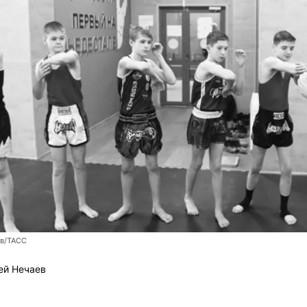
ев/ТАСС
ей Нечаев