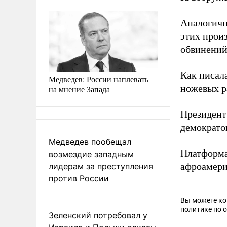
Аналогичн
этих прои
обвинений
Как писал
Медведев: России наплевать
ножевых р
на мнение Запада
Президен
демократо
Медведев пообещал
Платформ
возмездие западным
афроамери
лидерам за преступления
против России
Вы можете к
политике по 
Зеленский потребовал у