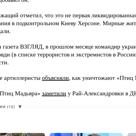
жащий отметил, что это не первая ликвидированная
ния в подконтрольном Киеву Херсоне. Мирные жите
али.
а газета ВЗГЛЯД, в прошлом месяце командир укра
вди (в списке террористов и экстремистов в Росси
сти.
е артиллеристы
объясняли
, как уничтожают «Птиц 
«Птиц Мадьяра»
заметили
у Рай-Александровки в Д
И (12)
▼