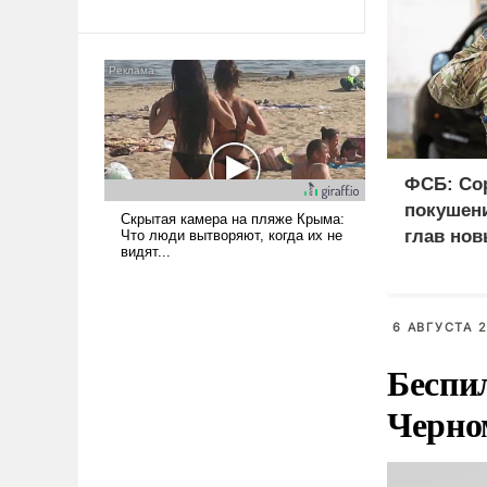
революционных изменений.
То, что несколько лет назад
было образом для
псевдонаучной фантастики,
стало всерьез обсуждаемой
идеей.
ФСБ: Со
покушени
глав нов
6 АВГУСТА 2
Беспи
Черно