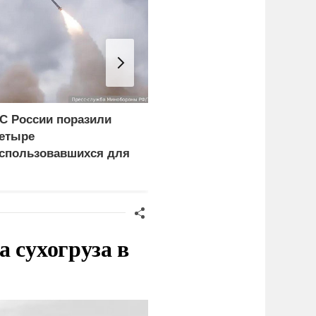
С России поразили
В США заявили о
етыре
невиданной силе ударо
спользовавшихся для
армии России
оставки грузов ВСУ
удна
 сухогруза в