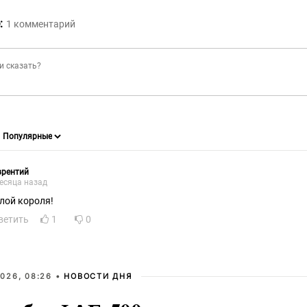
:
1
комментарий
врентий
есяца назад
лой короля!
ветить
1
0
026, 08:26 •
НОВОСТИ ДНЯ