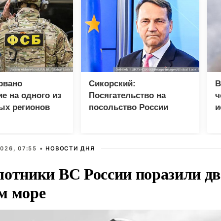
рвано
Сикорский:
В
е на одного из
Посягательство на
ч
ых регионов
посольство России
и
грозит разрывом
д
дипотношений
с
026, 07:55 •
НОВОСТИ ДНЯ
лотники ВС России поразили два
м море