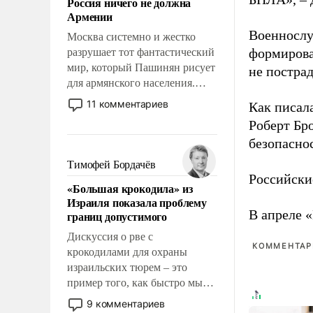
Россия ничего не должна
уязвимости США, например,
Армении
перед Китаем.
Военнослу
Москва системно и жестко
формирова
разрушает тот фантастический
мир, который Пашинян рисует
не пострад
для армянского населения.
Мир, где этому населению все
11 комментариев
Как писал
должны просто по
Роберт Бро
определению, где его
безопасно
политические прожекты будут
беспрекословно оплачиваться
Тимофей Бордачёв
за счет российских
Российски
«Большая крокодила» из
налогоплательщиков и где за
Израиля показала проблему
свои поступки не нужно
В апреле 
границ допустимого
отвечать.
Дискуссия о рве с
КОММЕНТАРИ
крокодилами для охраны
израильских тюрем – это
пример того, как быстро мы
двигаемся по пути
9 комментариев