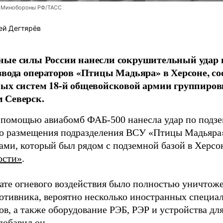
 Минобороны РФ/ТАСС
ей Дегтярёв
ные силы России нанесли сокрушительный удар 
звода операторов «Птицы Мадьяра» в Херсоне, с
ых систем 18-й общевойсковой армии группиров
 Северск.
 помощью авиабомб ФАБ-500 нанесла удар по подз
о размещения подразделения ВСУ «Птицы Мадьяра»
ами, который был рядом с подземной базой в Херсо
ости»
.
тате огневого воздействия было полностью уничтоже
ротивника, вероятно несколько иностранных специал
в, а также оборудование РЭБ, РЭР и устройства дл
добавил он.