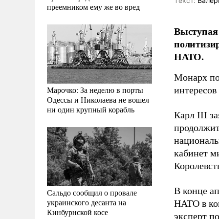
Tекст:
Валер
преемником ему же во вред
Выступая 
политизир
НАТО.
Монарх по
Марочко: За неделю в порты
интересов 
Одессы и Николаева не вошел
ни один крупный корабль
Карл III з
продолжит
националь
кабинет м
Королевств
В конце а
Сальдо сообщил о провале
украинского десанта на
НАТО в ко
Кинбурнской косе
эксперт п