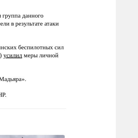
 группа данного
ли в результате атаки
инских беспилотных сил
и)
усилил
меры личной
Мадьяра».
НР.