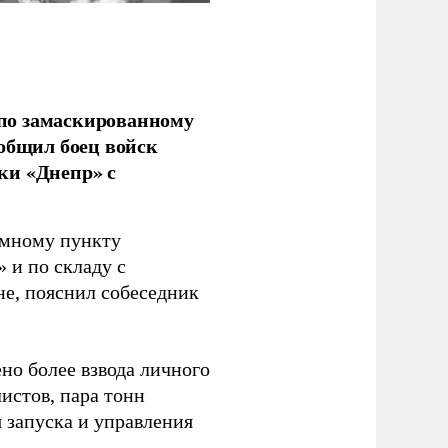
по замаскированному
ообщил боец войск
ки «Днепр» с
емному пункту
 и по складу с
не, пояснил собеседник
но более взвода личного
истов, пара тонн
я запуска и управления