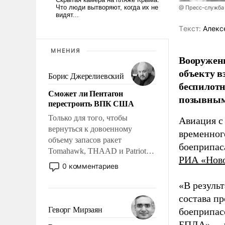
@ Пресс-служба
Tекст:
Алекс
МНЕНИЯ
Вооружен
объекту в
Борис Джерелиевский
беспилотн
Сможет ли Пентагон
позывным
перестроить ВПК США
Только для того, чтобы
Авиация с
вернуться к довоенному
временног
объему запасов ракет
боеприпас
Tomahawk, THAAD и Patriot
РИА «Нов
США потребуется более трех
0 комментариев
лет. Даже небольшая война с
Ираном опустошила
«В резуль
американские арсеналы.
состава п
Сложившаяся ситуация
Геворг Мирзаян
боеприпасо
означает многолетний период
БПЛА», – 