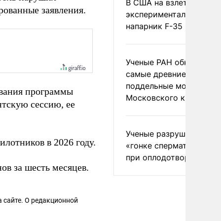
В США на взлете разби
рованные заявления.
экспериментальный др
напарник F-35
Ученые РАН обнаружил
самые древние
поддельные монеты
ивания программы
Московского княжеств
нтскую сессию, ее
Ученые разрушили миф
илотников в 2026 году.
«гонке сперматозоидов
при оплодотворении
ов за шесть месяцев.
 сайте. О редакционной