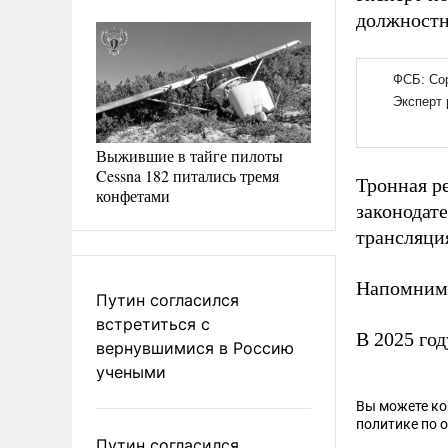
должностн
Выжившие в тайге пилоты
Cessna 182 питались тремя
Тронная р
конфетами
законодат
трансляция
Напомним
Путин согласился
встретиться с
В 2025 го
вернувшимися в Россию
учеными
Вы можете к
политике по 
Путин согласился