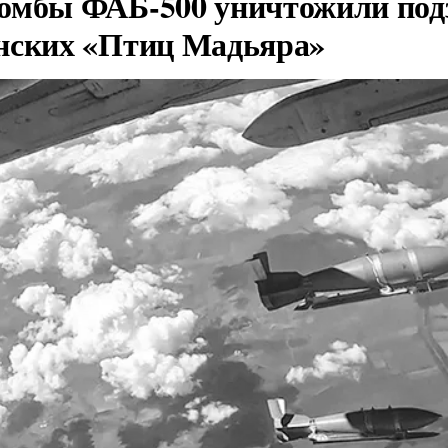
омбы ФАБ-500 уничтожили под
нских «Птиц Мадьяра»