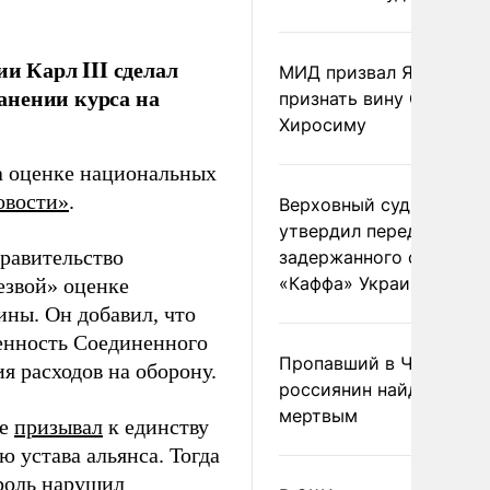
и Карл III сделал
МИД призвал Японию
анении курса на
признать вину США за
Хиросиму
а оценке национальных
овости»
.
Верховный суд Швеции
утвердил передачу
правительство
задержанного сухогруз
«Каффа» Украине
езвой» оценке
ины. Он добавил, что
енность Соединенного
Пропавший в Черногор
я расходов на оборону.
россиянин найден
мертвым
же
призывал
к единству
 устава альянса. Тогда
ороль нарушил