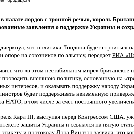
ия Городецкая
в палате лордов с тронной речью, король Британи
ованные заявления о поддержке Украины и сохр
дчеркнул, что политика Лондона будет строиться н
и опоре на союзников по альянсу, передает
РИА «Н
аявил, что «в этом нестабильном мире» британское 
 проводить внешнюю политику, основанную на «тр
ных интересов, и оказывать поддержку народу Укра
инистров будет поддерживать неизменную приверж
а НАТО, в том числе за счет постоянного увеличени
преля Карл III, выступая перед Конгрессом США, у
нтексте защиты Украины и ссылался на пятую статью
о этикету и протоколу Лора Виндзор заявила, что к