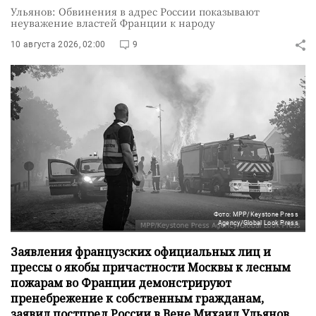
Ульянов: Обвинения в адрес России показывают
неуважение властей Франции к народу
10 августа 2026, 02:00
9
Фото: MPP/Keystone Press
Agency/Global Look Press
Заявления французских официальных лиц и
прессы о якобы причастности Москвы к лесным
пожарам во Франции демонстрируют
пренебрежение к собственным гражданам,
заявил постпред России в Вене Михаил Ульянов.