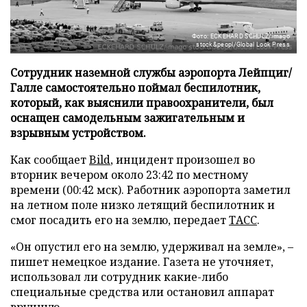
Фото: ECKEHARD SCHULZ/imago
stock&peopl/Global Look Press
Сотрудник наземной службы аэропорта Лейпциг/
Галле самостоятельно поймал беспилотник,
который, как выяснили правоохранители, был
оснащен самодельным зажигательным и
взрывным устройством.
Как сообщает
Bild
, инцидент произошел во
вторник вечером около 23:42 по местному
времени (00:42 мск). Работник аэропорта заметил
на летном поле низко летящий беспилотник и
смог посадить его на землю, передает
ТАСС
.
«Он опустил его на землю, удерживал на земле», –
пишет немецкое издание. Газета не уточняет,
использовал ли сотрудник какие-либо
специальные средства или остановил аппарат
вручную.