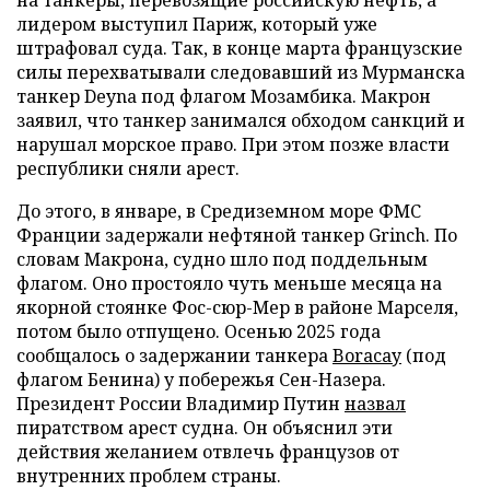
лидером выступил Париж, который уже
штрафовал суда. Так, в конце марта французские
силы перехватывали следовавший из Мурманска
танкер Deyna под флагом Мозамбика. Макрон
заявил, что танкер занимался обходом санкций и
нарушал морское право. При этом позже власти
республики сняли арест.
До этого, в январе, в Средиземном море ФМС
Франции задержали нефтяной танкер Grinch. По
словам Макрона, судно шло под поддельным
флагом. Оно простояло чуть меньше месяца на
якорной стоянке Фос-сюр-Мер в районе Марселя,
потом было отпущено. Осенью 2025 года
сообщалось о задержании танкера
Boracay
(под
флагом Бенина) у побережья Сен-Назера.
Президент России Владимир Путин
назвал
пиратством арест судна. Он объяснил эти
действия желанием отвлечь французов от
внутренних проблем страны.