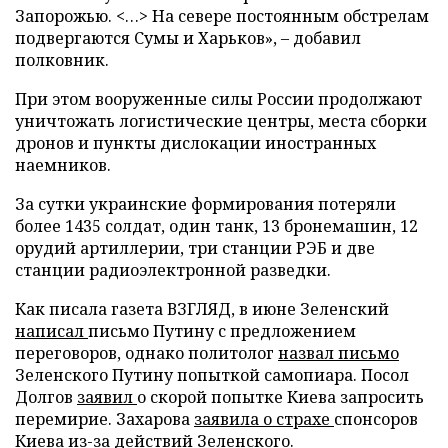
Запорожью. <…> На севере постоянным обстрелам
подвергаются Сумы и Харьков», – добавил
полковник.
При этом вооруженные силы России продолжают
уничтожать логистические центры, места сборки
дронов и пункты дислокации иностранных
наемников.
За сутки украинские формирования потеряли
более 1435 солдат, один танк, 13 бронемашин, 12
орудий артиллерии, три станции РЭБ и две
станции радиоэлектронной разведки.
Как писала газета ВЗГЛЯД, в июне Зеленский
написал
письмо Путину с предложением
переговоров, однако политолог
назвал письмо
Зеленского Путину попыткой самопиара. Посол
Долгов
заявил
о скорой попытке Киева запросить
перемирие. Захарова
заявила о страхе
спонсоров
Киева из-за действий Зеленского.