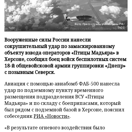
Фото: Пресс-служба Минобороны РФ/
ТАСС
Вооруженные силы России нанесли
сокрушительный удар по замаскированному
объекту взвода операторов «Птицы Мадьяра» в
Херсоне, сообщил боец войск беспилотных систем
18-й общевойсковой армии группировки «Днепр»
с позывным Северск.
Авиация с помощью авиабомб ФАБ-500 нанесла
удар по подземному пункту временного
размещения подразделения ВСУ «Птицы
Мадьяра» и по складу с боеприпасами, который
был рядом с подземной базой в Херсоне, пояснил
собеседник
РИА «Новости»
.
«В результате огневого воздействия было