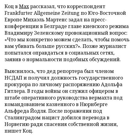
Коц в
Мах
рассказал, что корреспондент
Frankfurter Allgemeine Zeitung по Юго-Восточной
Европе Михаэль Мартенс задал на пресс-
конференции в Белграде главе киевского режима
Владимиру Зеленскому провокационный вопрос:
«Что мы конкретно можем сделать, чтобы помочь
вам убивать больше русских?». Позже журналист
попытался оправдаться в социальных сетях,
заявив о нормальности подобных обсуждений.
Выяснилось, что дед репортера был членом
НСДАП и получил должность государственного
прокурора по личному распоряжению Адольфа
Гитлера. В годы войны он служил офицером в
штабе оперативного руководства вермахта под
командованием казненного в Нюрнберге
Альфреда Йодля. После поражения под
Сталинградом нацист добился перевода в
Норвегию ради спасения собственной жизни,
пишет Коц.