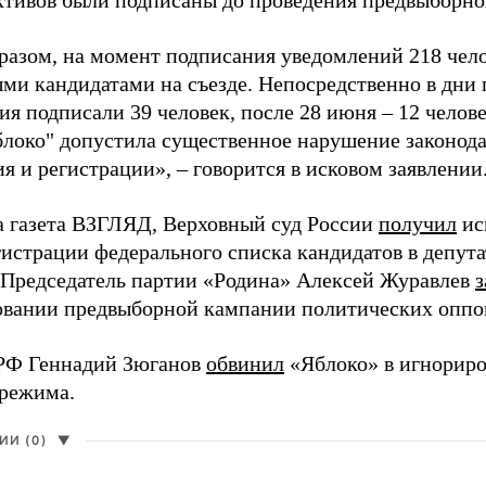
активов были подписаны до проведения предвыборног
разом, на момент подписания уведомлений 218 чело
ми кандидатами на съезде. Непосредственно в дни 
я подписали 39 человек, после 28 июня – 12 челов
блоко" допустила существенное нарушение законода
 и регистрации», – говорится в исковом заявлении
а газета ВЗГЛЯД, Верховный суд России
получил
ис
гистрации федерального списка кандидатов в депут
 Председатель партии «Родина» Алексей Журавлев
з
вании предвыборной кампании политических оппо
РФ Геннадий Зюганов
обвинил
«Яблоко» в игнорир
 режима.
И (0)
▼