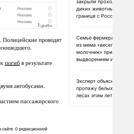
закрыли проходы для
диких животных на
границе с Россией
Семье фермера Уолкер
. Полицейские проводят
из мема «веселый
оизошедшего.
молочник» пригрозили
выдворением из Росси
ек
погиб
в результате
Эксперт объяснил
двумя автобусами.
пропажу белых грибов 
лесах этим летом
частием пассажирского
 сайте. О редакционной