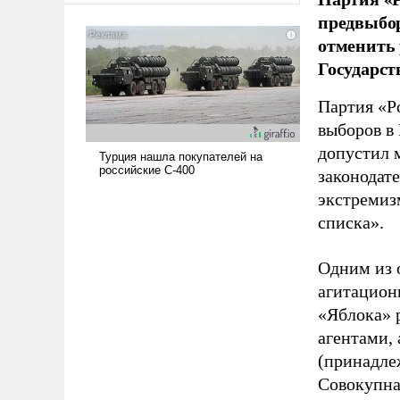
предвыбор
отменить 
Государст
Партия «Р
выборов в
допустил 
законодат
экстремиз
списка».
Одним из 
агитацион
«Яблока» 
агентами,
(принадле
Совокупная