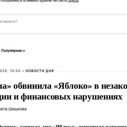
отношению к комментариям читайте
здесь
.
026, 16:56 •
НОВОСТИ ДНЯ
на» обвинила «Яблоко» в незак
ции и финансовых нарушениях
вета Шишкова
одина» заявила, что «Яблоко» допустило наруше