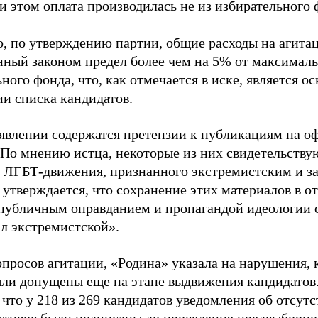
и этом оплата производилась не из избирательного 
о, по утверждению партии, общие расходы на агит
нный законом предел более чем на 5% от максималь
ного фонда, что, как отмечается в иске, является 
ии списка кандидатов.
аявлении содержатся претензии к публикациям на о
 По мнению истца, некоторые из них свидетельству
 ЛГБТ-движения, признанного экстремистским и з
 утверждается, что сохранение этих материалов в о
«публичным оправданием и пропагандой идеологии 
ал экстремистской».
просов агитации, «Родина» указала на нарушения, 
ыли допущены еще на этапе выдвижения кандидатов. 
 что у 218 из 269 кандидатов уведомления об отсу