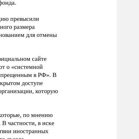
фонда.
ацию превысили
ного размера
основанием для отмены
фициальном сайте
ют о «системной
апрещенным в РФ». В
ткрытом доступе
организации, которую
которые, по мнению
В частности, в иске
тствии иностранных