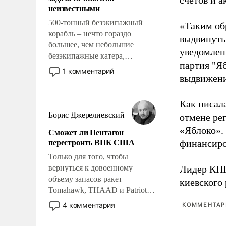
счетов и 
адаптироваться.
неизвестными
500-тонный безэкипажный
«Таким об
корабль – нечто гораздо
выдвинуты
большее, чем небольшие
уведомлени
безэкипажные катера,
партия "Я
применение которых уже
1 комментарий
выдвижения
стало обыденностью. Задача по
созданию такого корабля очень
сложна и амбициозна. Однако
Как писал
и ее реализация радикально
Борис Джерелиевский
отмене ре
поднимет наши боевые
«Яблоко».
Сможет ли Пентагон
возможности.
перестроить ВПК США
финансиро
Только для того, чтобы
вернуться к довоенному
Лидер КП
объему запасов ракет
киевского
Tomahawk, THAAD и Patriot
США потребуется более трех
4 комментария
КОММЕНТАРИ
лет. Даже небольшая война с
Ираном опустошила