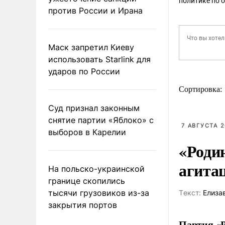
политике по 
против России и Ирана
Маск запретил Киеву
использовать Starlink для
ударов по России
Сортировка:
Суд признал законным
снятие партии «Яблоко» с
7 АВГУСТА 2
выборов в Карелии
«Роди
агита
На польско-украинской
границе скопились
тысячи грузовиков из-за
Tекст:
Елиза
закрытия портов
Партия «Р