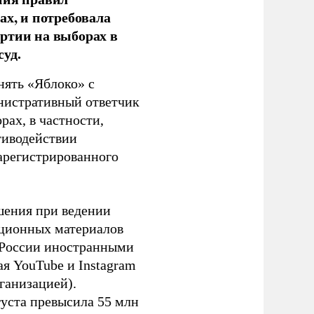
ах, и потребовала
ртии на выборах в
уд.
нять «Яблоко» с
инистративный ответчик
ах, в частности,
тиводействии
зарегистрированного
шения при ведении
ационных материалов
в России иностранными
я YouTube и Instagram
ганизацией).
густа превысила 55 млн