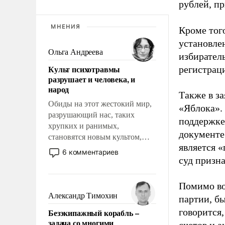
рублей, пр
МНЕНИЯ
Кроме тог
установле
Ольга Андреева
избиратель
Культ психотравмы
регистрац
разрушает и человека, и
народ
Также в з
Обиды на этот жестокий мир,
«Яблока».
разрушающий нас, таких
поддержке
хрупких и ранимых,
документе
становятся новым культом,
является 
постепенно вытесняя и
6 комментариев
отменяя традиционное
суд призн
требование к человеку – быть
мужественным и твердым под
Помимо во
ударами судьбы, брать на себя
Александр Тимохин
партии, б
ответственность, помогать
говорится,
Безэкипажный корабль –
слабым, идти вперед и
задача со многими