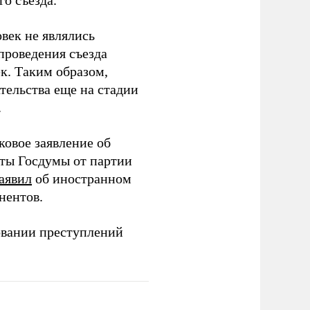
о съезда.
век не являлись
проведения съезда
ек. Таким образом,
тельства еще на стадии
.
ковое заявление об
аты Госдумы от партии
аявил
об иностранном
нентов.
овании преступлений