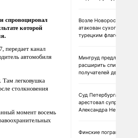
ти спровоцировал
Возле Новороссийска
ультате которой
атакован сухогруз под
я.
турецким флагом
7, передает канал
одитель автомобиля
Минтруд предложил
расширить список
получателей двух пенс
. Там легковушка
осле столкновения
Суд Петербурга заочно
арестовал супругу
Александра Невзорова
данный момент восемь
правоохранительных
Финские пограничники