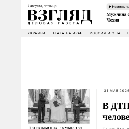
7 августа, пятница
Новость ч
Мужчина с
Чехии
УКРАИНА
АТАКА НА ИРАН
РОССИЯ И США
31 МАЯ 2026
В ДТП
челове
Три исламских государства