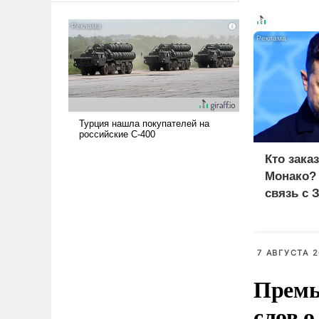
американские арсеналы.
Сложившаяся ситуация
означает многолетний период
уязвимости США, например,
перед Китаем.
Кто зака
Монако?
связь с 
7 АВГУСТА 2
Премь
слов о