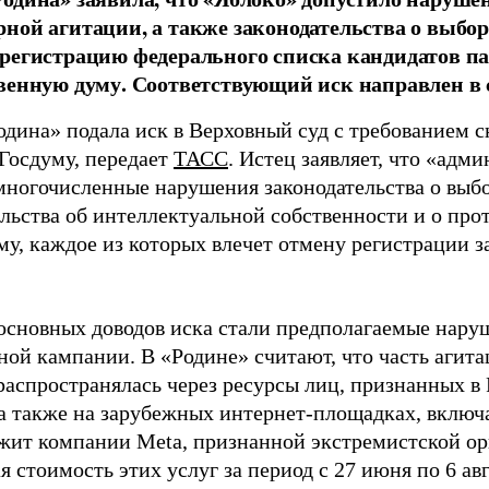
ной агитации, а также законодательства о выбор
регистрацию федерального списка кандидатов па
венную думу. Соответствующий иск направлен в с
одина» подала иск в Верховный суд с требованием с
 Госдуму, передает
ТАСС
. Истец заявляет, что «адм
многочисленные нарушения законодательства о выбор
ельства об интеллектуальной собственности и о про
му, каждое из которых влечет отмену регистрации 
основных доводов иска стали предполагаемые нару
ной кампании. В «Родине» считают, что часть агит
распространялась через ресурсы лиц, признанных 
 а также на зарубежных интернет-площадках, включа
жит компании Meta, признанной экстремистской ор
 стоимость этих услуг за период с 27 июня по 6 ав