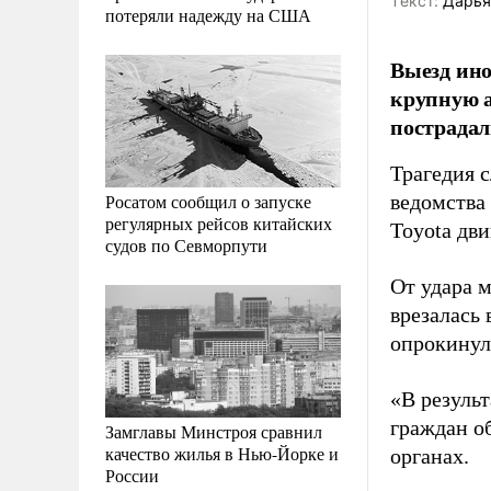
Tекст:
Дарья
потеряли надежду на США
Выезд ино
крупную а
пострадал
Трагедия с
Росатом сообщил о запуске
ведомства
регулярных рейсов китайских
Toyota дви
судов по Севморпути
От удара 
врезалась
опрокинул
«В резуль
граждан о
Замглавы Минстроя сравнил
качество жилья в Нью-Йорке и
органах.
России