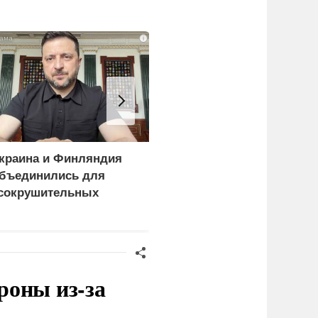
i
краина и Финляндия
Киев становится
бъединились для
непригодным для
сокрушительных
жизни: печальный
анкций" против России
рейтинг
роны из-за