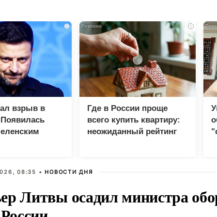
i
i
зал взрыв в
Где в России проще
У
 Появилась
всего купить квартиру:
о
Зеленским
неожиданный рейтинг
"
с
026, 08:35 •
НОВОСТИ ДНЯ
ер Литвы осадил министра обо
 России