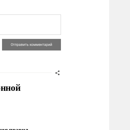
онной
ния правил