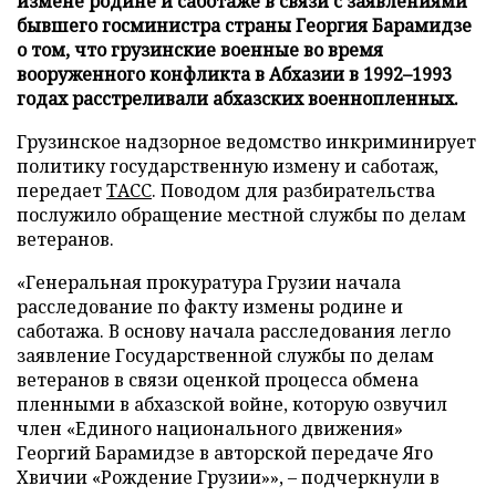
измене родине и саботаже в связи с заявлениями
бывшего госминистра страны Георгия Барамидзе
о том, что грузинские военные во время
вооруженного конфликта в Абхазии в 1992–1993
годах расстреливали абхазских военнопленных.
Грузинское надзорное ведомство инкриминирует
политику государственную измену и саботаж,
передает
ТАСС
. Поводом для разбирательства
послужило обращение местной службы по делам
ветеранов.
«Генеральная прокуратура Грузии начала
расследование по факту измены родине и
саботажа. В основу начала расследования легло
заявление Государственной службы по делам
ветеранов в связи оценкой процесса обмена
пленными в абхазской войне, которую озвучил
член «Единого национального движения»
Георгий Барамидзе в авторской передаче Яго
Хвичии «Рождение Грузии»», – подчеркнули в