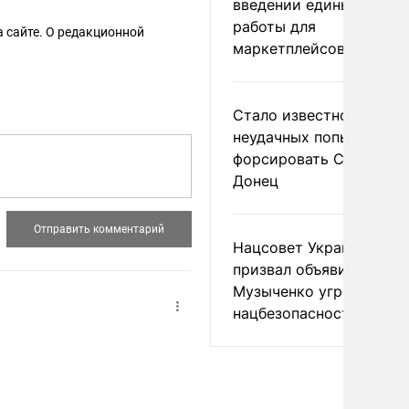
введении единых прави
работы для
 сайте. О редакционной
маркетплейсов в ЕАЭС
Стало известно о
неудачных попытках ВС
форсировать Северски
Донец
Нацсовет Украины по Т
призвал объявить
Музыченко угрозой
нацбезопасности