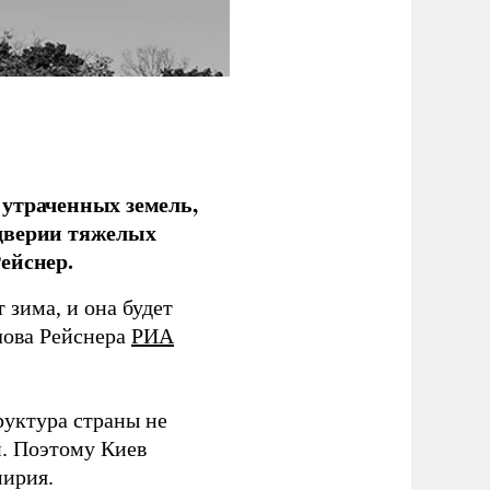
 утраченных земель,
дверии тяжелых
ейснер.
зима, и она будет
лова Рейснера
РИА
руктура страны не
и. Поэтому Киев
мирия.