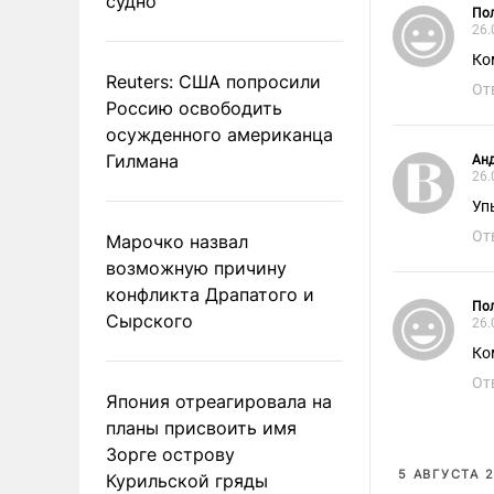
судно
Пол
26.
Ко
Reuters: США попросили
От
Россию освободить
осужденного американца
Гилмана
Ан
26.
Уп
От
Марочко назвал
возможную причину
конфликта Драпатого и
Пол
Сырского
26.
Ко
От
Япония отреагировала на
планы присвоить имя
Зорге острову
5 АВГУСТА 2
Курильской гряды