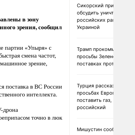
Сикорский призвал
обсудить уничтожение
авлены в зону
российских ракет над
нного зрения, сообщил
Украиной
ые партии «Упыря» с
Трамп прокомментиров
быстрая смена частот,
просьбы Зеленского о
 машинное зрение,
поставках противораке
Турция рассказала о
тся поставка в ВС России
просьбах Европы
ственного интеллекта.
поставить газ, но не
российский
V-дрона
оеприпасом точно в люк
Мишустин сообщил о