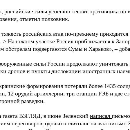
о, российские силы успешно теснят противника по 
овения, отметил полковник.
 тяжесть российских атак по-прежнему приходится
…> На южном участке Россия приближается к Запо
м обстрелам подвергаются Сумы и Харьков», – доба
вооруженные силы России продолжают уничтожать 
рки дронов и пункты дислокации иностранных наем
краинские формирования потеряли более 1435 солдат
н, 12 орудий артиллерии, три станции РЭБ и две с
тронной разведки.
а газета ВЗГЛЯД, в июне Зеленский
написал
письмо
ием переговоров, однако политолог
назвал письмо
З