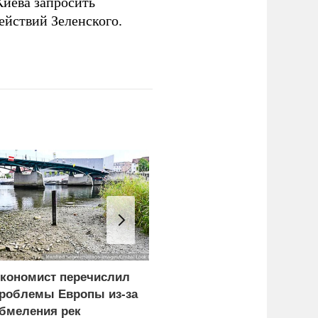
Киева запросить
ействий Зеленского.
кономист перечислил
Замминистра обороны
роблемы Европы из-за
Санчик получил звание
бмеления рек
генерала армии