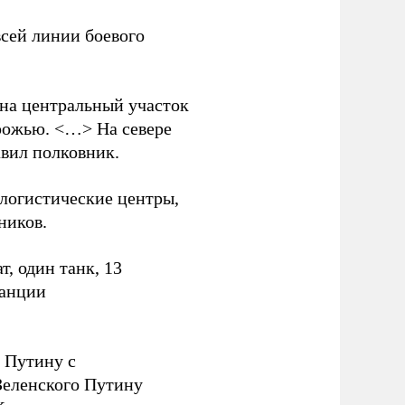
всей линии боевого
 на центральный участок
рожью. <…> На севере
вил полковник.
логистические центры,
ников.
, один танк, 13
танции
 Путину с
еленского Путину