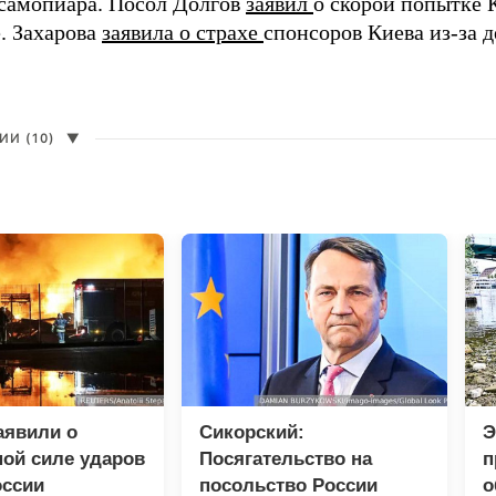
самопиара. Посол Долгов
заявил
о скорой попытке 
. Захарова
заявила о страхе
спонсоров Киева из-за д
И (10)
▼
аявили о
Сикорский:
Э
ой силе ударов
Посягательство на
п
оссии
посольство России
о