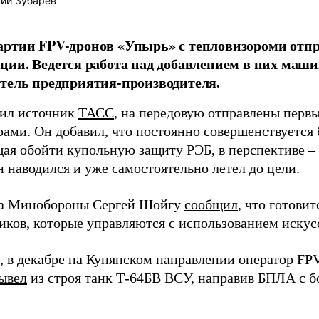
ий Зубарев
ртии FPV-дронов «Упырь» с тепловизороми отпр
ции. Ведется работа над добавлением в них маши
тель предприятия-производителя.
ил источник
ТАСС
, на передовую отправлены перв
ами. Он добавил, что постоянно совершенствуется 
ая обойти купольную защиту РЭБ, в перспективе –
 наводился и уже самостоятельно летел до цели.
ва Минобороны Сергей Шойгу
сообщил
, что готови
иков, которые управляются с использованием искус
 в декабре на Купянском направлении оператор FP
ывел
из строя танк Т-64БВ ВСУ, направив БПЛА с б
.