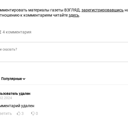
омментировать материалы газеты ВЗГЛЯД,
зарегистрировавшись
на
отношению к комментариям читайте
здесь
.
:
4
комментария
ьзователь удален
02.2024
мментарий удален
ветить
3
0