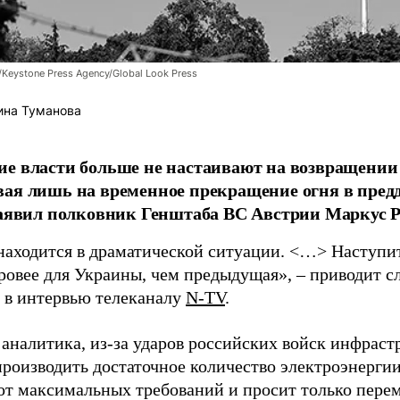
/Keystone Press Agency/Global Look Press
ина Туманова
е власти больше не настаивают на возвращении
ая лишь на временное прекращение огня в пред
заявил полковник Генштаба ВС Австрии Маркус Р
находится в драматической ситуации. <…> Наступит 
уровее для Украины, чем предыдущая», – приводит с
в интервью телеканалу
N-TV
.
 аналитика, из-за ударов российских войск инфраст
производить достаточное количество электроэнерги
 от максимальных требований и просит только пере