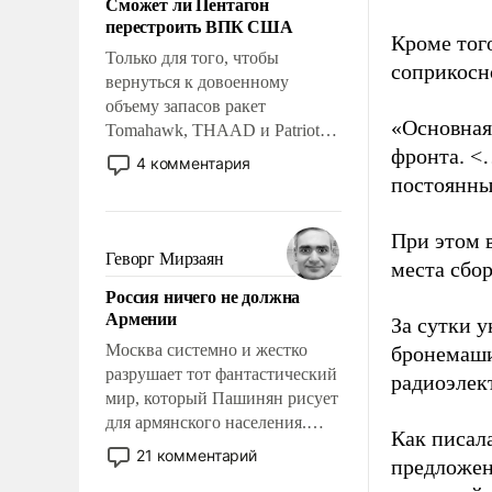
Сможет ли Пентагон
слабым, идти вперед и
перестроить ВПК США
адаптироваться.
Кроме тог
Только для того, чтобы
соприкосн
вернуться к довоенному
объему запасов ракет
«Основная
Tomahawk, THAAD и Patriot
фронта. <
США потребуется более трех
4 комментария
лет. Даже небольшая война с
постоянны
Ираном опустошила
американские арсеналы.
При этом 
Сложившаяся ситуация
Геворг Мирзаян
места сбо
означает многолетний период
Россия ничего не должна
уязвимости США, например,
Армении
За сутки у
перед Китаем.
Москва системно и жестко
бронемаши
разрушает тот фантастический
радиоэлек
мир, который Пашинян рисует
для армянского населения.
Как писал
Мир, где политические
21 комментарий
предложен
прожекты будут безусловно