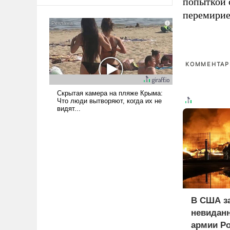
попыткой 
оплачиваться за счет
российских
перемирие
налогоплательщиков и где
Еревану за свои поступки не
нужно отвечать.
КОММЕНТАРИ
В США з
невиданн
армии Р