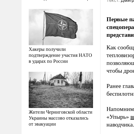
Tекст:
Дмитр
Первые па
спецопера
представи
Как сообщ
Хакеры получили
подтверждение участия НАТО
тепловизор
в ударах по России
позволяющ
чтобы дрон
Ранее гла
беспилотн
Напомним,
Жители Черниговской области
«Упырь»
в
Украины массово отказались
от эвакуации
наводчика