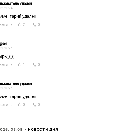
ьзователь удален
02.2024
мментарий удален
ветить
2
0
дрей
02.2024
ырь)))))
ветить
1
0
ьзователь удален
02.2024
мментарий удален
ветить
0
0
026, 05:08 •
НОВОСТИ ДНЯ