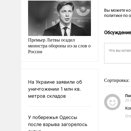
Вы можете к
политике по 
Обсуждение
Премьер Литвы осадил
министра обороны из-за слов о
России
Сортировка:
На Украине заявили об
уничтожении 1 млн кв.
метров складов
Пол
26.
Ко
От
У побережья Одессы
после взрыва загорелось