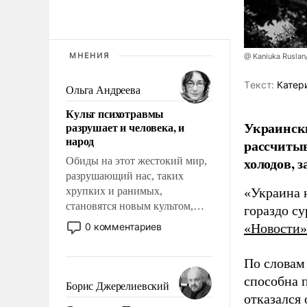
МНЕНИЯ
@ Kaniuka Ruslan
Tекст:
Катер
Ольга Андреева
Культ психотравмы
Украински
разрушает и человека, и
народ
рассчитыв
холодов, 
Обиды на этот жестокий мир,
разрушающий нас, таких
хрупких и ранимых,
«Украина 
становятся новым культом,
гораздо с
постепенно вытесняя и
0 комментариев
«Новости»
отменяя традиционное
требование к человеку – быть
По словам
мужественным и твердым под
способна 
ударами судьбы, брать на себя
Борис Джерелиевский
ответственность, помогать
отказался