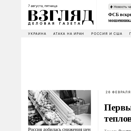
7 августа, пятница
Новость ч
ФСБ вскры
мошенника
УКРАИНА
АТАКА НА ИРАН
РОССИЯ И США
26 ФЕВРАЛЯ
Первы
тепло
Россия добилась снижения цен