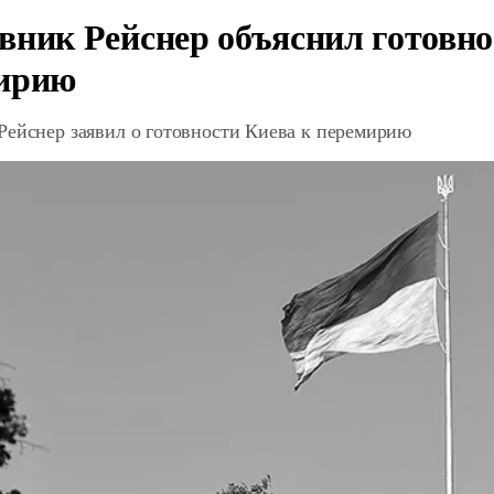
вник Рейснер объяснил готовно
ирию
Рейснер заявил о готовности Киева к перемирию