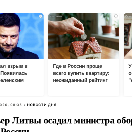
i
i
зал взрыв в
Где в России проще
У
 Появилась
всего купить квартиру:
о
Зеленским
неожиданный рейтинг
"
с
026, 08:35 •
НОВОСТИ ДНЯ
ер Литвы осадил министра обо
 России