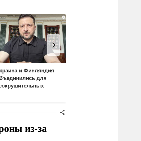
i
краина и Финляндия
Пощечина всей системе
бъединились для
правосудия: что
сокрушительных
натворил сын
анкций" против России
украинского олигарха
роны из-за