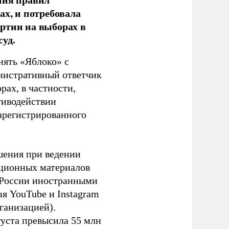
ах, и потребовала
ртии на выборах в
уд.
нять «Яблоко» с
инистративный ответчик
ах, в частности,
тиводействии
зарегистрированного
шения при ведении
ационных материалов
в России иностранными
я YouTube и Instagram
ганизацией).
густа превысила 55 млн