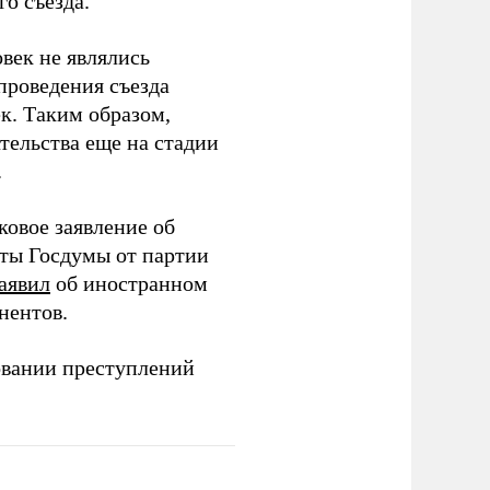
о съезда.
век не являлись
проведения съезда
ек. Таким образом,
тельства еще на стадии
.
ковое заявление об
аты Госдумы от партии
аявил
об иностранном
нентов.
овании преступлений