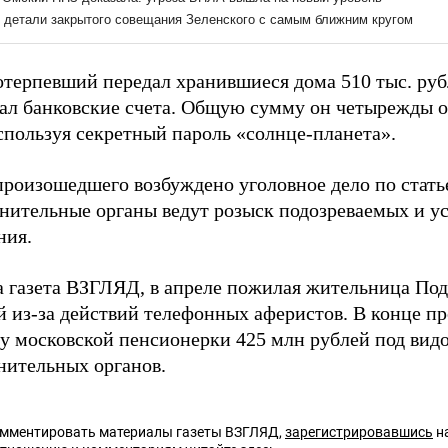
терпевший передал хранившиеся дома 510 тыс. рубле
ал банковские счета. Общую сумму он четырежды 
используя секретный пароль «солнце-планета».
произошедшего возбуждено уголовное дело по стать
нительные органы ведут розыск подозреваемых и ус
ния.
а газета ВЗГЛЯД, в апреле пожилая жительница По
й из-за действий телефонных аферистов. В конце 
у московской пенсионерки 425 млн рублей под вид
нительных органов.
омментировать материалы газеты ВЗГЛЯД,
зарегистрировавшись
на