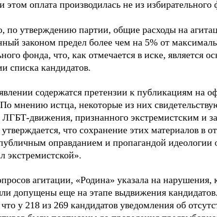
и этом оплата производилась не из избирательного 
о, по утверждению партии, общие расходы на агит
нный законом предел более чем на 5% от максималь
ного фонда, что, как отмечается в иске, является 
ии списка кандидатов.
аявлении содержатся претензии к публикациям на о
 По мнению истца, некоторые из них свидетельству
 ЛГБТ-движения, признанного экстремистским и з
 утверждается, что сохранение этих материалов в о
«публичным оправданием и пропагандой идеологии 
ал экстремистской».
просов агитации, «Родина» указала на нарушения, 
ыли допущены еще на этапе выдвижения кандидатов. 
 что у 218 из 269 кандидатов уведомления об отсу