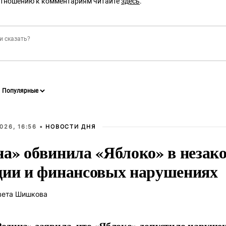
отношению к комментариям читайте
здесь
.
026, 16:56 •
НОВОСТИ ДНЯ
на» обвинила «Яблоко» в незак
ции и финансовых нарушениях
вета Шишкова
одина» заявила, что «Яблоко» допустило наруше