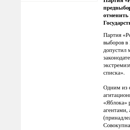
предвыбор
отменить 
Государст
Партия «Р
выборов в
допустил 
законодат
экстремиз
списка».
Одним из 
агитацион
«Яблока» 
агентами,
(принадле
Совокупная