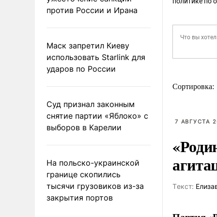
политике по 
против России и Ирана
Маск запретил Киеву
использовать Starlink для
ударов по России
Сортировка:
Суд признал законным
снятие партии «Яблоко» с
7 АВГУСТА 2
выборов в Карелии
«Роди
агита
На польско-украинской
границе скопились
тысячи грузовиков из-за
Tекст:
Елиза
закрытия портов
Партия «Р