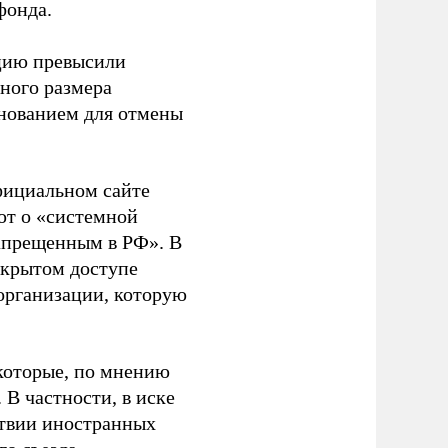
фонда.
ацию превысили
ного размера
основанием для отмены
фициальном сайте
ют о «системной
апрещенным в РФ». В
ткрытом доступе
организации, которую
которые, по мнению
В частности, в иске
тствии иностранных