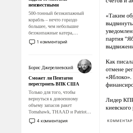
счетов и 
адаптироваться.
неизвестными
500-тонный безэкипажный
«Таким об
корабль – нечто гораздо
выдвинуты
большее, чем небольшие
уведомлени
безэкипажные катера,
партия "Я
применение которых уже
1 комментарий
выдвижения
стало обыденностью. Задача по
созданию такого корабля очень
сложна и амбициозна. Однако
Как писал
и ее реализация радикально
Борис Джерелиевский
отмене ре
поднимет наши боевые
«Яблоко».
Сможет ли Пентагон
возможности.
перестроить ВПК США
финансиро
Только для того, чтобы
вернуться к довоенному
Лидер КП
объему запасов ракет
киевского
Tomahawk, THAAD и Patriot
США потребуется более трех
4 комментария
КОММЕНТАРИ
лет. Даже небольшая война с
Ираном опустошила