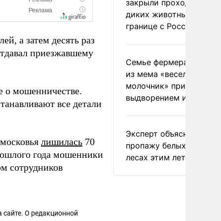
закрыли проходы для
диких животных на
границе с Россией
й, а затем десять раз
отдавал приезжавшему
Семье фермера Уолкер
из мема «веселый
молочник» пригрозили
е о мошенничестве.
выдворением из Росси
танавливают все детали
Эксперт объяснил
дмосковья
лишилась
70
пропажу белых грибов 
прошлого года мошенники
лесах этим летом
ом сотрудников
 сайте. О редакционной