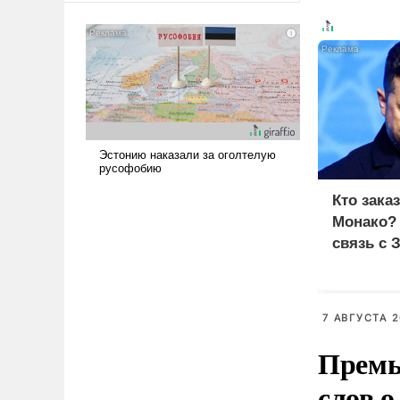
американские арсеналы.
Сложившаяся ситуация
означает многолетний период
уязвимости США, например,
перед Китаем.
Кто зака
Монако?
связь с 
7 АВГУСТА 2
Премь
слов о