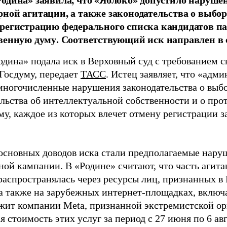
ной агитации, а также законодательства о выбор
регистрацию федерального списка кандидатов па
венную думу. Соответствующий иск направлен в с
одина» подала иск в Верховный суд с требованием с
 Госдуму, передает
ТАСС
. Истец заявляет, что «адм
многочисленные нарушения законодательства о выбор
ельства об интеллектуальной собственности и о про
му, каждое из которых влечет отмену регистрации 
основных доводов иска стали предполагаемые нару
ной кампании. В «Родине» считают, что часть агит
распространялась через ресурсы лиц, признанных 
 а также на зарубежных интернет-площадках, включа
жит компании Meta, признанной экстремистской ор
 стоимость этих услуг за период с 27 июня по 6 ав