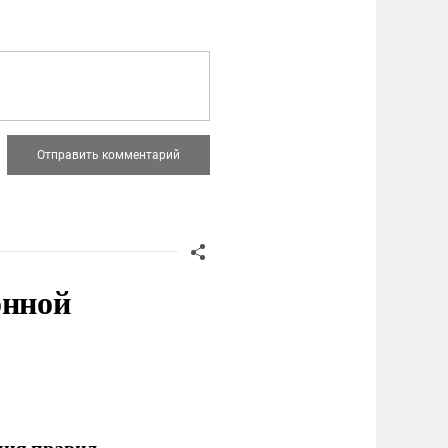
онной
ния правил