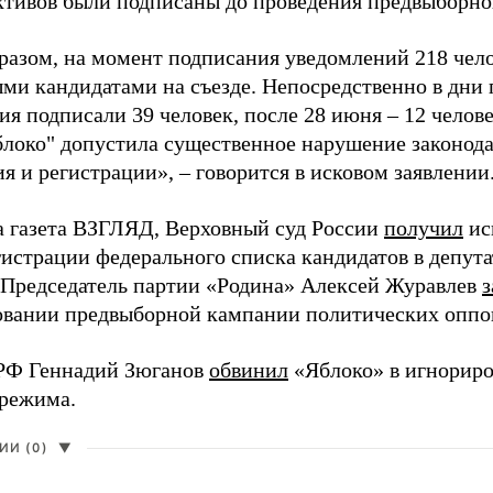
активов были подписаны до проведения предвыборног
разом, на момент подписания уведомлений 218 чело
ми кандидатами на съезде. Непосредственно в дни 
я подписали 39 человек, после 28 июня – 12 челов
блоко" допустила существенное нарушение законода
 и регистрации», – говорится в исковом заявлении
а газета ВЗГЛЯД, Верховный суд России
получил
ис
гистрации федерального списка кандидатов в депут
 Председатель партии «Родина» Алексей Журавлев
з
вании предвыборной кампании политических оппо
РФ Геннадий Зюганов
обвинил
«Яблоко» в игнорир
 режима.
И (0)
▼