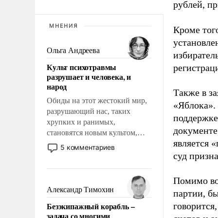
рублей, пр
МНЕНИЯ
Кроме тог
установле
Ольга Андреева
избиратель
Культ психотравмы
регистрац
разрушает и человека, и
народ
Также в з
Обиды на этот жестокий мир,
«Яблока».
разрушающий нас, таких
поддержке
хрупких и ранимых,
документе
становятся новым культом,
является 
постепенно вытесняя и
5 комментариев
отменяя традиционное
суд призн
требование к человеку – быть
мужественным и твердым под
Помимо во
ударами судьбы, брать на себя
Александр Тимохин
партии, б
ответственность, помогать
Безэкипажный корабль –
говорится,
слабым, идти вперед и
задача со многими