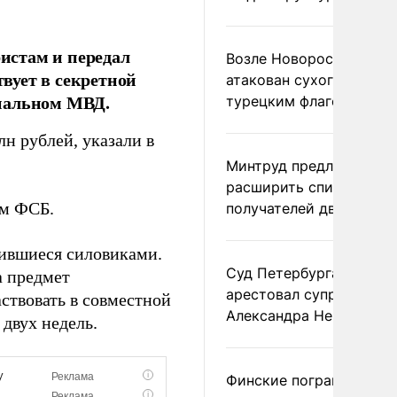
истам и передал
Возле Новороссийска
твует в секретной
атакован сухогруз под
ональном МВД.
турецким флагом
н рублей, указали в
Минтруд предложил
расширить список
ам ФСБ.
получателей двух пенс
вившиеся силовиками.
Суд Петербурга заочно
а предмет
арестовал супругу
ствовать в совместной
Александра Невзорова
двух недель.
Финские пограничники