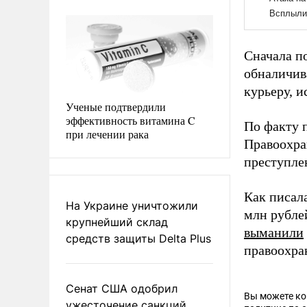
Сначала по
обналичив
курьеру, 
Ученые подтвердили
эффективность витамина C
По факту 
при лечении рака
Правоохра
преступле
Как писал
На Украине уничтожили
млн рубле
крупнейший склад
выманили
средств защиты Delta Plus
правоохра
Сенат США одобрил
Вы можете к
ужесточение санкций