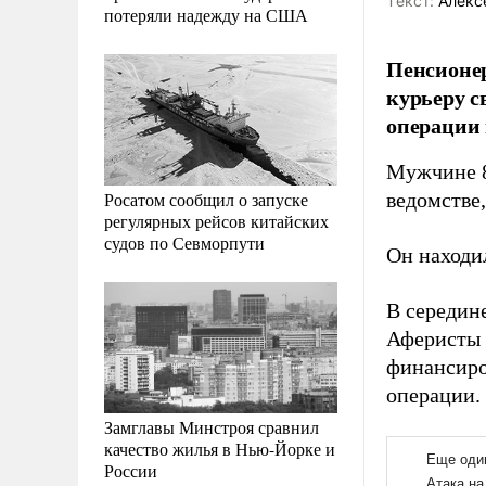
Tекст:
Алекс
потеряли надежду на США
Пенсионе
курьеру с
операции 
Мужчине 8
Росатом сообщил о запуске
ведомстве
регулярных рейсов китайских
судов по Севморпути
Он находи
В середин
Аферисты 
финансиро
операции.
Замглавы Минстроя сравнил
качество жилья в Нью-Йорке и
России