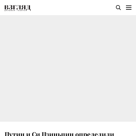
Путин и Си Цзиньпин определили