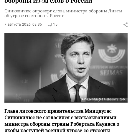
обороны из-за слов о России
Синкявичюс опроверг слова министра обороны Ливты
об угрозе со стороны России
7 августа 2026, 08:35
15
Фото: Mindaugas Kulbis/AP/TASS
Глава литовского правительства Миндаугас
Синкявичюс не согласился с высказываниями
министра обороны страны Робертаса Каунаса о
якобы растущей военной угрозе со стороны