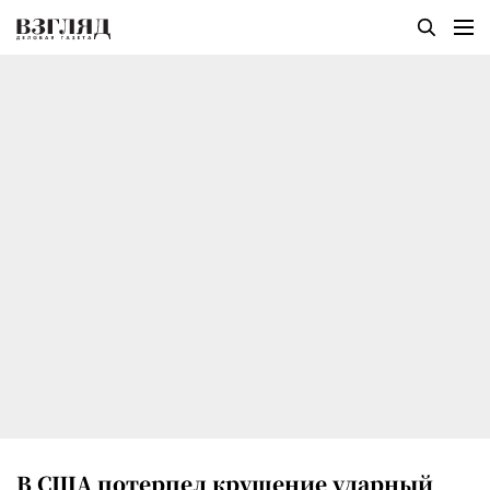
В США потерпел крушение ударный