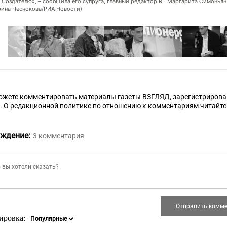
 Создателю», – сообщила его супруга, главный редактор RT Маргарита Симоньян
рина Чеснокова/РИА Новости)
ожете комментировать материалы газеты ВЗГЛЯД,
зарегистриров
е. О редакционной политике по отношению к комментариям читайт
ждение:
3
комментария
ировка: