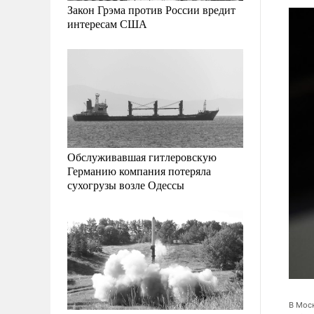
Закон Грэма против России вредит
интересам США
Обслуживавшая гитлеровскую
Германию компания потеряла
сухогрузы возле Одессы
явили острый инфаркт миокарда, он прошел повторный курс
декабре 2024 года режиссер в очередной раз оказался в стенах больницы.
В Моск