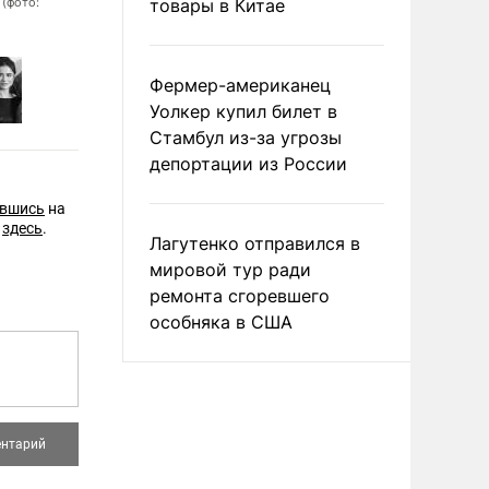
 (фото:
товары в Китае
Симоньян на юбилейных чтениях журнала «Русский пионер» в Госуд
современной истории России (фото: Вячеслав Прокофьев/ТАСС)
Фермер-американец
Уолкер купил билет в
Стамбул из-за угрозы
депортации из России
авшись
на
е
здесь
.
Лагутенко отправился в
мировой тур ради
ремонта сгоревшего
особняка в США