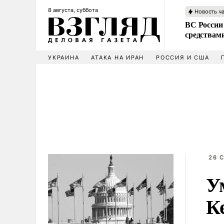
8 августа, суббота
Новость ч
ВС России 
средствам
УКРАИНА
АТАКА НА ИРАН
РОССИЯ И США
26 
У
К