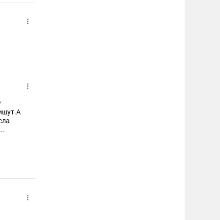
у
пишут.А
..