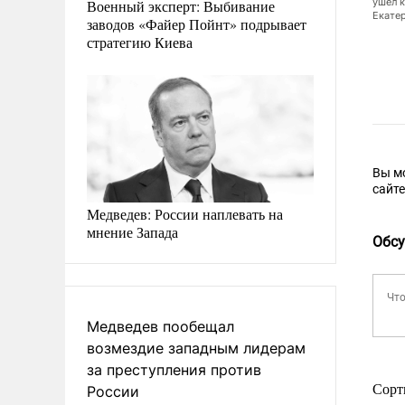
о, что Кеосаян пережил клиническую смерть и находится в коме. Он
ушел к
Военный эксперт: Выбивание
сознание. Коллеги режиссера назвали смерть Кеосаяна невосполнимой
Екате
заводов «Файер Пойнт» подрывает
о: Григорий Сысоев/РИА Новости)
стратегию Киева
Вы м
сайт
Медведев: России наплевать на
мнение Запада
Обсу
Медведев пообещал
возмездие западным лидерам
за преступления против
Сорт
России