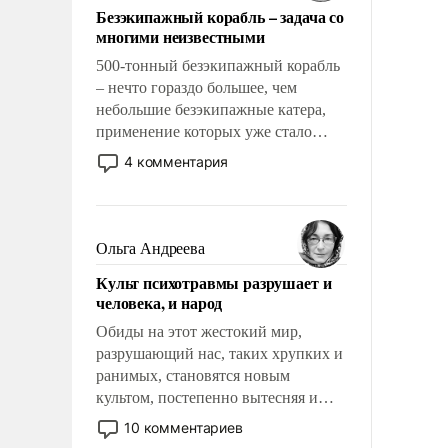
Безэкипажный корабль – задача со
многими неизвестными
500-тонный безэкипажный корабль
– нечто гораздо большее, чем
небольшие безэкипажные катера,
применение которых уже стало
обыденностью. Задача по созданию
4 комментария
такого корабля очень сложна и
амбициозна. Однако и ее
реализация радикально поднимет
наши боевые возможности.
Ольга Андреева
Культ психотравмы разрушает и
человека, и народ
Обиды на этот жестокий мир,
разрушающий нас, таких хрупких и
ранимых, становятся новым
культом, постепенно вытесняя и
отменяя традиционное требование к
10 комментариев
человеку – быть мужественным и