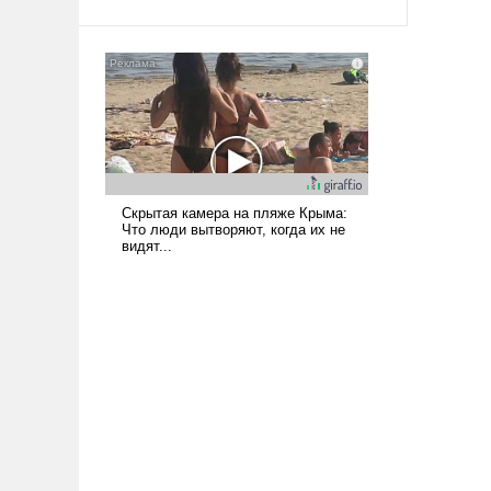
твердым под ударами судьбы, брать
на себя ответственность, помогать
слабым, идти вперед и
адаптироваться.