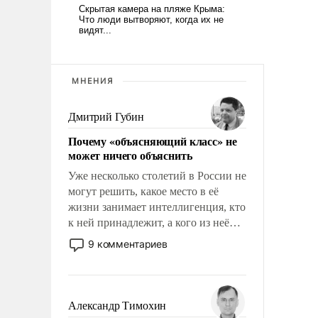
МНЕНИЯ
Дмитрий Губин
Почему «объясняющий класс» не
может ничего объяснить
Уже несколько столетий в России не
могут решить, какое место в её
жизни занимает интеллигенция, кто
к ней принадлежит, а кого из неё
исключили с правом
9 комментариев
восстановления и без оного. И чем
она отличается от просто
образованных людей. Иногда
казалось, что эти вопросы решены
Александр Тимохин
раз и навсегда, но – нет, не решены.