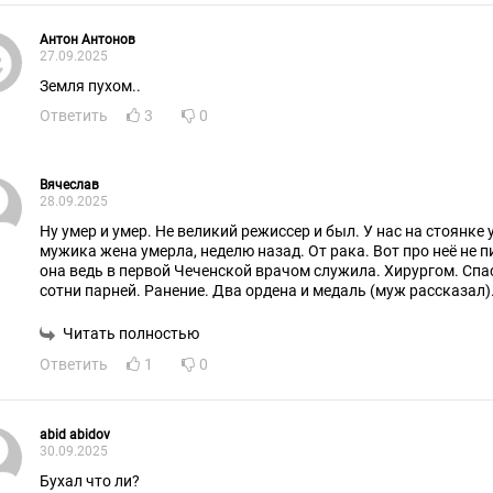
Антон Антонов
27.09.2025
Земля пухом..
Ответить
3
0
Вячеслав
28.09.2025
Ну умер и умер. Не великий режиссер и был. У нас на стоянке 
мужика жена умерла, неделю назад. От рака. Вот про неё не 
она ведь в первой Чеченской врачом служила. Хирургом. Спасла
сотни парней. Ранение. Два ордена и медаль (муж рассказал).
Читать полностью
Ответить
1
0
abid abidov
30.09.2025
Бухал что ли?