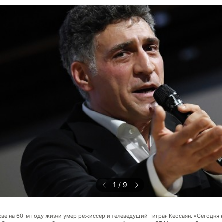
1
/
9
ве на 60-м году жизни умер режиссер и телеведущий Тигран Кеосаян. «Сегодня 