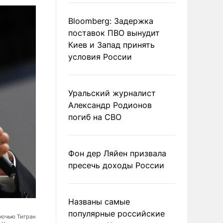
Bloomberg: Задержка
поставок ПВО вынудит
Киев и Запад принять
условия России
Уральский журналист
Александр Родионов
погиб на СВО
Фон дер Ляйен призвала
пресечь доходы России
Названы самые
популярные российские
Тигран родился в семье советского режиссера Эдмонда Кеосаяна, на
ночью Тигран
«Неуловимые мстители» и «Когда наступает сентябрь». На фото: Ти