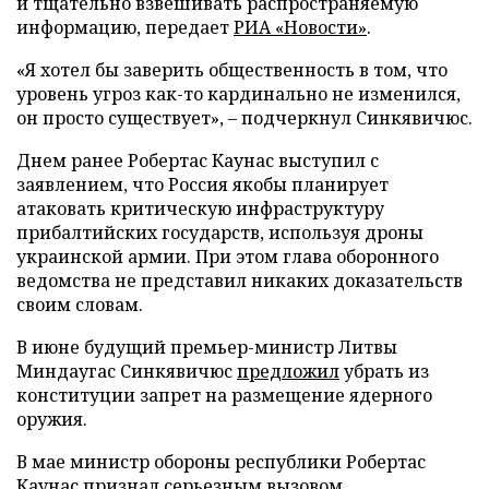
и тщательно взвешивать распространяемую
информацию, передает
РИА «Новости»
.
«Я хотел бы заверить общественность в том, что
уровень угроз как-то кардинально не изменился,
он просто существует», – подчеркнул Синкявичюс.
Днем ранее Робертас Каунас выступил с
заявлением, что Россия якобы планирует
атаковать критическую инфраструктуру
прибалтийских государств, используя дроны
украинской армии. При этом глава оборонного
ведомства не представил никаких доказательств
своим словам.
В июне будущий премьер-министр Литвы
Миндаугас Синкявичюс
предложил
убрать из
конституции запрет на размещение ядерного
оружия.
В мае министр обороны республики Робертас
Каунас
признал
серьезным вызовом