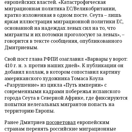
европейских властей. «Катастрофическая
миграционная политика ЕС/Великобритании,
кратко изложенная в одном посте. Сеута – лишь
яркая иллюстрация миграционной политики ЕС,
основанной на надеждах левых сил на то, что
мигранты и их потомки проголосуют за левых», –
говорится в тексте сообщения, опубликованного
Дмитриевым.
Свой пост глава РФПИ озаглавил «Варвары у ворот:
410 г. н. э. против наших дней». К публикации он
добавил коллаж, в котором сопоставил картину
американского художника Томаса Коула
«Разрушение» из цикла «Путь империи» с
современными кадрами побережья испанского
города Сеута в Северной Африке, где фиксируются
попытки нелегальных мигрантов попасть на
территорию Европы.
Ранее Дмитриев
посоветовал
европейским
странам перенять российские миграционные