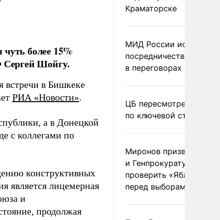
Р
Краматорске
МИД России исключил
 чуть более 15%
посредничество Герма
Ф Сергей Шойгу.
в переговорах по Украи
я встречи в Бишкеке
ает
РИА «Новости»
.
ЦБ пересмотрел прогно
по ключевой ставке
публики, а в Донецкой
де с коллегами по
Миронов призвал Миню
и Генпрокуратуру
едению конструктивных
проверить «Яблоко»
ния является лицемерная
перед выборами
оюза и
стояние, продолжая