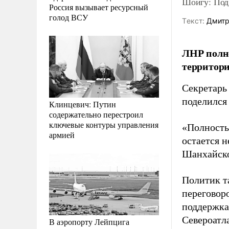
Шойгу: Под
Россия вызывает ресурсный
голод ВСУ
Tекст:
Дмитр
ЛНР полно
территори
Секретарь
поделился
Клинцевич: Путин
содержательно перестроил
ключевые контуры управления
«Полность
армией
остается н
Шанхайско
Политик т
переговоро
поддержка
Североатл
В аэропорту Лейпцига