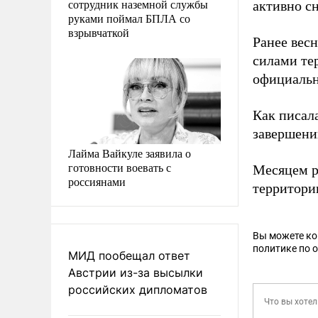
сотрудник наземной службы
активно с
руками поймал БПЛА со
взрывчаткой
Ранее вес
силами те
официальн
Как писал
завершени
Лайма Вайкуле заявила о
готовности воевать с
Месяцем р
россиянами
территори
Вы можете к
политике по 
МИД пообещал ответ
Австрии из-за высылки
российских дипломатов