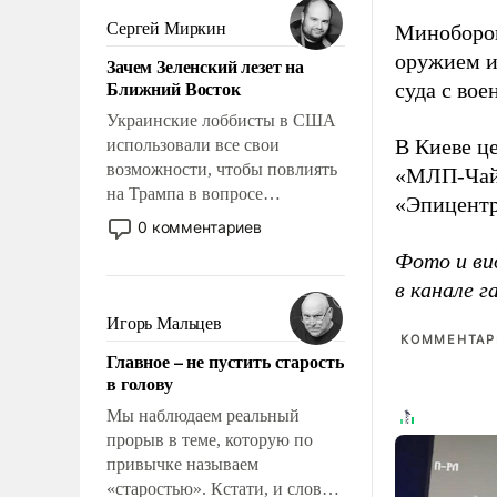
псевдонаучной фантастики,
Сергей Миркин
Миноборон
стало всерьез обсуждаемой
оружием и
Зачем Зеленский лезет на
идеей.
Ближний Восток
суда с во
Украинские лоббисты в США
В Киеве ц
использовали все свои
возможности, чтобы повлиять
«МЛП-Чайк
на Трампа в вопросе
«Эпицентр
предоставления вооружений
0 комментариев
своим нанимателям. Вероятно,
Фото и ви
кому-то из тех, кто
в канале 
консультирует Киев, пришла в
голову мысль: хорошо бы
Игорь Мальцев
продемонстрировать, что
КОММЕНТАРИ
Главное – не пустить старость
Украина вступила в
в голову
вооруженное противостояние
с Ираном.
Мы наблюдаем реальный
прорыв в теме, которую по
привычке называем
«старостью». Кстати, и слово-