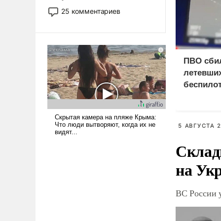
то это уже стараются не
25 комментариев
использовать – так же, как
«бабка», «дед», – хотя бы в
образованной среде, потому
что оно уже несет негативные
ПВО сби
коннотации.
летевших
беспило
5 АВГУСТА 2
Склад
на Ук
ВС России у