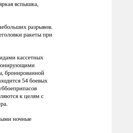
 яркая вспышка,
 небольших разрывов.
еголовки ракеты при
видами кассетных
етонирующими
ы, бронированной
аходится 54 боевых
суббоеприпасов
вляются к целям с
ра.
ыми ночные