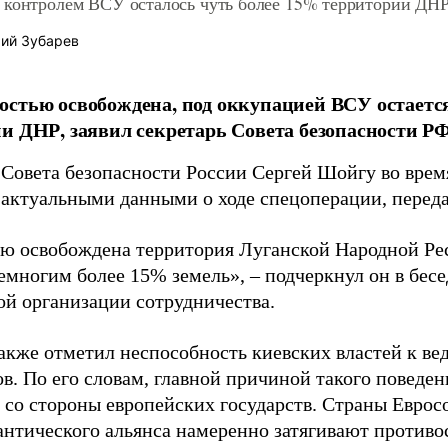
 контролем ВСУ осталось чуть более 15% территории ДН
ий Зубарев
стью освобождена, под оккупацией ВСУ остается
и ДНР, заявил секретарь Совета безопасности Р
 Совета безопасности России Сергей Шойгу во врем
 актуальными данными о ходе спецоперации, перед
ю освобождена территория Луганской Народной Рес
емногим более 15% земель», – подчеркнул он в бесе
й организации сотрудничества.
акже отметил неспособность киевских властей к в
в. По его словам, главной причиной такого поведе
 со стороны европейских государств. Страны Еврос
антического альянса намеренно затягивают противо