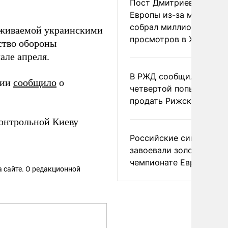
Пост Дмитриева о гибе
Европы из-за мигранто
собрал миллион
рживаемой украинскими
просмотров в X
ство обороны
але апреля.
В РЖД сообщили о
сии
сообщило
о
четвертой попытке
продать Рижский вокза
онтрольной Киеву
Российские синхронис
завоевали золото на
чемпионате Европы
 сайте. О редакционной