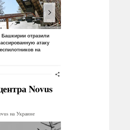
 Башкирии отразили
Мигранты и полиция
ассированную атаку
разлагают Германию
еспилотников на
изнутри
редприятия
центра Novus
ovus на Украине