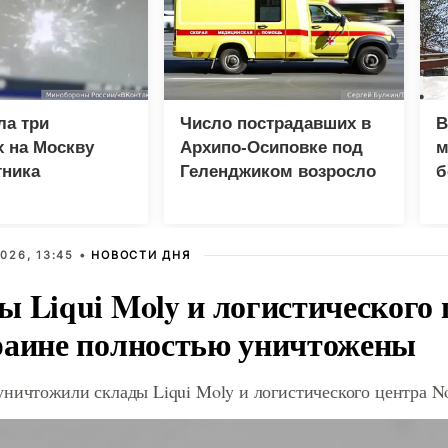
ла три
Число пострадавших в
В
 на Москву
Архипо-Осиповке под
м
тника
Геленджиком возросло
б
до 47 человек
п
026, 13:45 •
НОВОСТИ ДНЯ
ы Liqui Moly и логистического 
раине полностью уничтожены
ничтожили склады Liqui Moly и логистического центра N