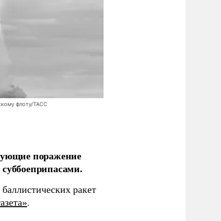
скому флоту/ТАСС
ирующие поражение
 суббоеприпасами.
 баллистических ракет
азета»
.