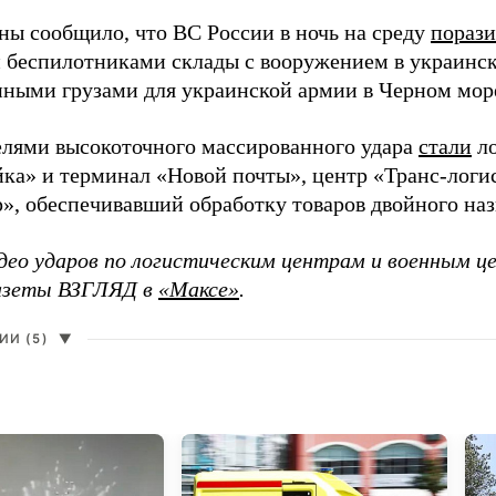
ы сообщило, что ВС России в ночь на среду
пораз
 беспилотниками склады с вооружением в украинск
енными грузами для украинской армии в Черном мор
елями высокоточного массированного удара
стали
ло
а» и терминал «Новой почты», центр «Транс-логис
», обеспечивавший обработку товаров двойного наз
део ударов по логистическим центрам и военным ц
газеты ВЗГЛЯД в
«Максе»
.
И (5)
▼