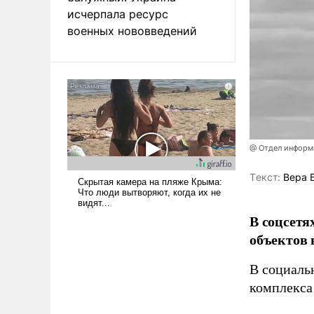
исчерпала ресурс
военных нововведений
@ Отдел информа
Tекст:
Вера 
В соцсетя
объектов 
В социаль
комплекса