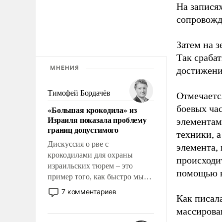
На записях
сопровож
Затем на 
Так сраба
МНЕНИЯ
достижени
Тимофей Бордачёв
Отмечаетс
боевых ча
«Большая крокодила» из
Израиля показала проблему
элементам
границ допустимого
техники, 
Дискуссия о рве с
элемента,
крокодилами для охраны
происходит
израильских тюрем – это
помощью в
пример того, как быстро мы
двигаемся по пути
7 комментариев
Как писал
революционных изменений.
То, что несколько лет назад
массирова
было образом для