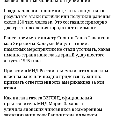
заявил он на мемориальной церемонии.
Градоначальник напомнил, что к концу года в
результате атаки погибли или получили ранения
около 150 тыс. человек. Это составило примерно
две трети населения города на тот момент.
Ранее премьер-министр Японии Санаэ Такаити и
мэр Хиросимы Кадзуми Мацуи во время
памятных мероприятий
не стали уточнять
, какая
именно страна нанесла ядерный удар шестого
августа 1945 года.
При этом в МИД России отмечали, что японским
властям рано или поздно придется публично
признать ответственность американцев за эти
атаки.
Как писала газета ВЗГЛЯД, официальный
представитель МИД Мария Захарова
уличила
японских чиновников в намеренном
замалчивании роли Вашингтона в ядерной