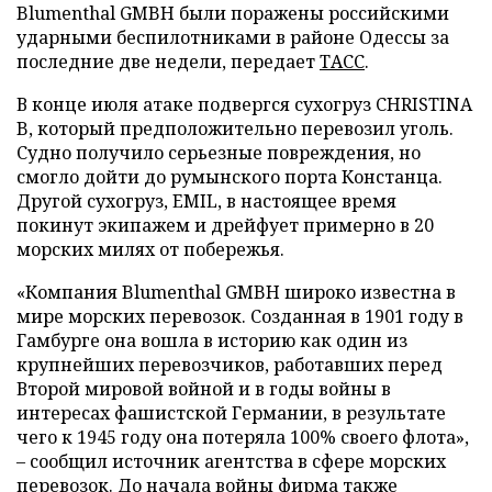
Blumenthal GMBH были поражены российскими
ударными беспилотниками в районе Одессы за
последние две недели, передает
ТАСС
.
В конце июля атаке подвергся сухогруз CHRISTINA
B, который предположительно перевозил уголь.
Судно получило серьезные повреждения, но
смогло дойти до румынского порта Констанца.
Другой сухогруз, EMIL, в настоящее время
покинут экипажем и дрейфует примерно в 20
морских милях от побережья.
«Компания Blumenthal GMBH широко известна в
мире морских перевозок. Созданная в 1901 году в
Гамбурге она вошла в историю как один из
крупнейших перевозчиков, работавших перед
Второй мировой войной и в годы войны в
интересах фашистской Германии, в результате
чего к 1945 году она потеряла 100% своего флота»,
– сообщил источник агентства в сфере морских
перевозок. До начала войны фирма также