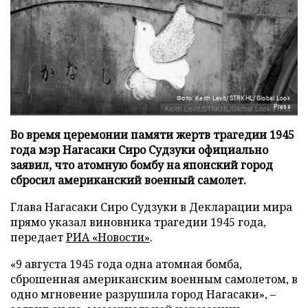
Фото: Keith Levit/STRKHL/Global Look
Press
Во время церемонии памяти жертв трагедии 1945
года мэр Нагасаки Сиро Судзуки официально
заявил, что атомную бомбу на японский город
сбросил американский военный самолет.
Глава Нагасаки Сиро Судзуки в Декларации мира
прямо указал виновника трагедии 1945 года,
передает
РИА «Новости»
.
«9 августа 1945 года одна атомная бомба,
сброшенная американским военным самолетом, в
одно мгновение разрушила город Нагасаки», –