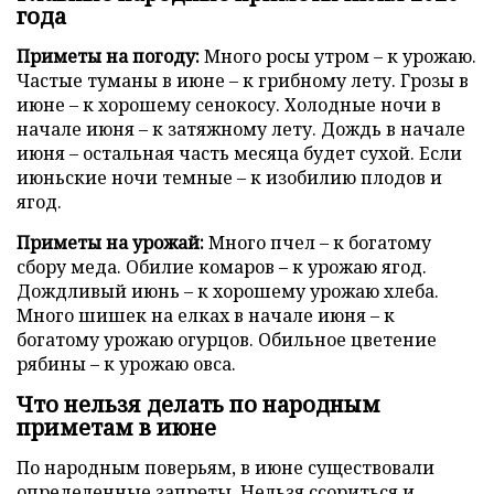
года
Приметы на погоду:
Много росы утром – к урожаю.
Частые туманы в июне – к грибному лету. Грозы в
июне – к хорошему сенокосу. Холодные ночи в
начале июня – к затяжному лету. Дождь в начале
июня – остальная часть месяца будет сухой. Если
июньские ночи темные – к изобилию плодов и
ягод.
Приметы на урожай:
Много пчел – к богатому
сбору меда. Обилие комаров – к урожаю ягод.
Дождливый июнь – к хорошему урожаю хлеба.
Много шишек на елках в начале июня – к
богатому урожаю огурцов. Обильное цветение
рябины – к урожаю овса.
Что нельзя делать по народным
приметам в июне
По народным поверьям, в июне существовали
определенные запреты. Нельзя ссориться и