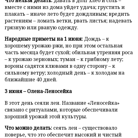
Что нельзя делать:
давать в долг хлеб и соль –
вместе с ними из дома уйдет удача; грустить и
плакать – иначе лето будет дождливым; вредить
растениям – ломать ветки, рвать листья; надевать
грязную или рваную одежду.
Народные приметы на 1 июня:
Дождь – к
хорошему урожаю ржи, но при этом остальная
часть месяца будет сухой; обильная утренняя роса
– к урожаю зерновых; туман – к грибному лету;
вороны садятся клювами в одну сторону – к
сильному ветру; холодный день – к холодам на
ближайшие 40 дней.
3 июня – Олена-Леносейка
В этот день сеяли лен. Название «Леносейка»
связано с ритуалами, которые обеспечивали
хороший урожай этой культуры.
Что можно делать:
сеять лен – существовало
поверье, что это обеспечит высокий и чистый