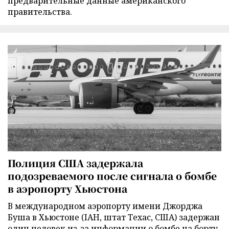
предварительные данные американского
правительства.
Полиция США задержала
подозреваемого после сигнала о бомбе
в аэропорту Хьюстона
В международном аэропорту имени Джорджа
Буша в Хьюстоне (IAH, штат Техас, США) задержан
один человек из-за информации о бомбе на борту