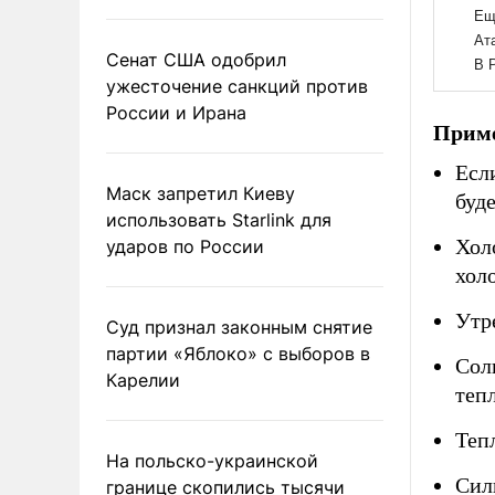
Сенат США одобрил
ужесточение санкций против
России и Ирана
Приме
Есл
Маск запретил Киеву
буде
использовать Starlink для
Хол
ударов по России
хол
Утр
Суд признал законным снятие
партии «Яблоко» с выборов в
Сол
Карелии
теп
Тепл
На польско-украинской
Сил
границе скопились тысячи