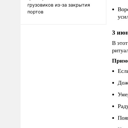
грузовиков из-за закрытия
Вор
портов
уси
3 ию
В этот
ритуа
Приме
Если
Дож
Уме
Рад
Поя