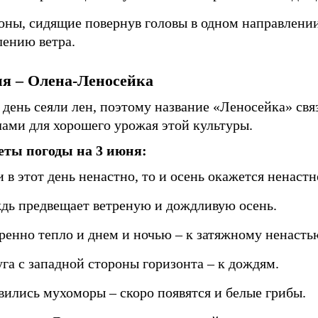
оны, сидящие повернув головы в одном направлении
лению ветра.
ня – Олена-Леносейка
 день сеяли лен, поэтому название «Леносейка» свя
лами для хорошего урожая этой культуры.
ты погоды на 3 июня:
 в этот день ненастно, то и осень окажется ненастн
дь предвещает ветреную и дождливую осень.
ренно тепло и днем и ночью – к затяжному ненасть
уга с западной стороны горизонта – к дождям.
вились мухоморы – скоро появятся и белые грибы.