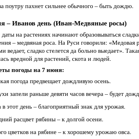
ва поутру пахнет сильнее обычного – быть дождю.
ня – Иванов день (Иван-Медвяные росы)
 даты на растениях начинают образовываться сладки
ния – медвяная роса. На Руси говорили: «Медовая 
и ведает, сладко стелется да больно выедает». Така
ась вредной для растений, скота и людей.
ты погоды на 7 июня:
кая погода предвещает дождливую осень.
ухи запели раньше девяти часов вечера – будет дожд
 в этот день – благоприятный знак для урожая.
дний расцвет рябины – к долгой осени.
го цветков на рябине – к хорошему урожаю овса.