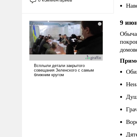
опустошила американские
Нав
арсеналы. Сложившаяся ситуация
означает многолетний период
9 ию
уязвимости США, например, перед
Китаем.
Обычаи
покров
домово
Приме
Оби
Нена
Душ
Грач
Вор
Дяте