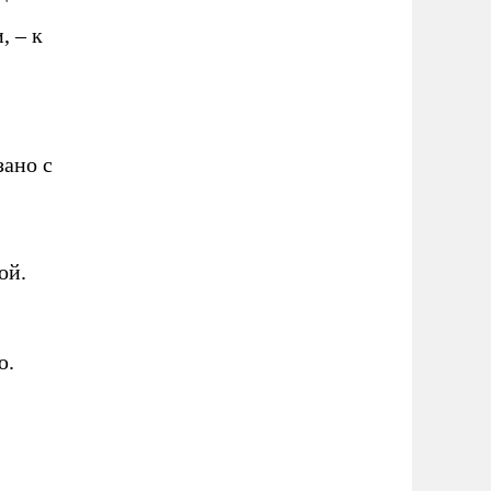
, – к
зано с
ой.
ю.