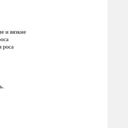
е и вязкие
роса
я роса
ь.