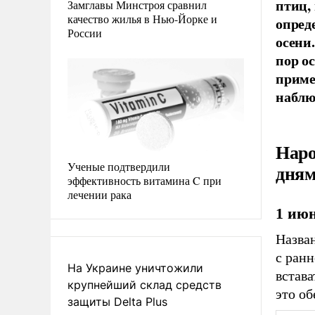
птиц,
Замглавы Минстроя сравнил
качество жилья в Нью-Йорке и
опред
России
осени
пор о
приме
наблю
Наро
Ученые подтвердили
дня
эффективность витамина C при
лечении рака
1 ию
Назван
с ранн
На Украине уничтожили
встава
крупнейший склад средств
это об
защиты Delta Plus