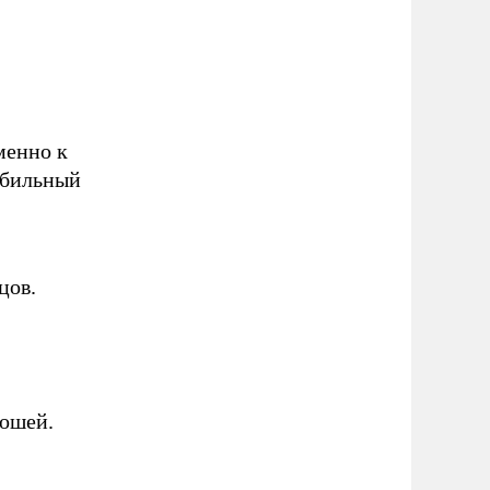
менно к
обильный
цов.
рошей.