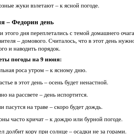
озные жуки взлетают – к ясной погоде.
ня – Федорин день
 этого дня переплетались с темой домашнего очага
ителя – домового. Считалось, что в этот день нужн
го и наводить порядок.
ты погоды на 9 июня:
льная роса утром – к ясному дню.
стье в этот день – осень будет ненастной.
но на рассвете – день испортится.
и пасутся на траве – скоро будет дождь.
оны часто кричат – к дождю или бурной погоде.
л долбит кору при солнце – осадки не за горами.