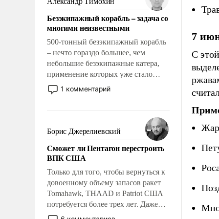
Александр Тимохин
Тра
адаптироваться.
Безэкипажный корабль – задача со
многими неизвестными
7 ию
500-тонный безэкипажный корабль
– нечто гораздо большее, чем
С этой
небольшие безэкипажные катера,
выделе
применение которых уже стало
ржавам
обыденностью. Задача по созданию
1 комментарий
считал
такого корабля очень сложна и
амбициозна. Однако и ее
Приме
реализация радикально поднимет
Жар
наши боевые возможности.
Борис Джерелиевский
Сможет ли Пентагон перестроить
Пет
ВПК США
Роса
Только для того, чтобы вернуться к
довоенному объему запасов ракет
Поз
Tomahawk, THAAD и Patriot США
потребуется более трех лет. Даже
Мно
небольшая война с Ираном
6 комментариев