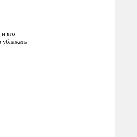
 и его
о ублажать