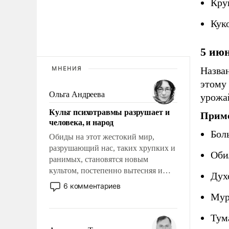
Кру
Кук
5 ию
МНЕНИЯ
Назван
этому 
Ольга Андреева
урожа
Культ психотравмы разрушает и
Приме
человека, и народ
Бол
Обиды на этот жестокий мир,
разрушающий нас, таких хрупких и
Оби
ранимых, становятся новым
культом, постепенно вытесняя и
Духо
отменяя традиционное требование к
6 комментариев
человеку – быть мужественным и
Мур
твердым под ударами судьбы, брать
на себя ответственность, помогать
Тум
слабым, идти вперед и