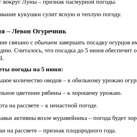
г вокруг Луны – признак пасмурной погоды.
ование кукушки сулит ясную и теплую погоду.
ня – Левон Огуречник
ие связано с обычаем завершать посадку огурцов и
дню. Считалось, что посадка до 5 июня обеспечит 
й.
ты погоды на 5 июня:
ьшое количество оводов – к обильному урожаю огур
льное цветение рябины – к хорошему урожаю.
та на рассвете – к ненастной погоде.
авьи активны возле муравейника – погода будет хо
ан на рассвете – признак плодородного года.