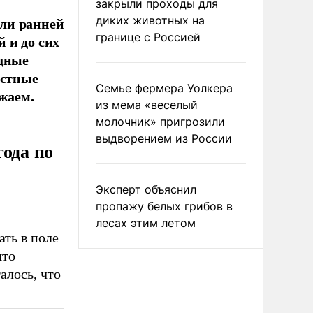
закрыли проходы для
или ранней
диких животных на
границе с Россией
 и до сих
одные
естные
Семье фермера Уолкера
ожаем.
из мема «веселый
молочник» пригрозили
выдворением из России
года по
Эксперт объяснил
пропажу белых грибов в
лесах этим летом
ать в поле
ято
талось, что