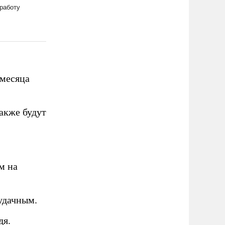
 месяца
акже будут
м на
 удачным.
дя.