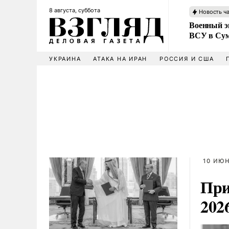
8 августа, суббота
Новость ч
Военный эк
ВСУ в Сум
УКРАИНА
АТАКА НА ИРАН
РОССИЯ И США
10 ИЮН
При
202