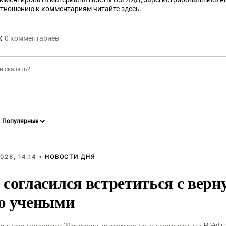
отношению к комментариям читайте
здесь
.
:
0
комментариев
026, 14:14 •
НОВОСТИ ДНЯ
 согласился встретиться с вер
ю учеными
ял предложение Трутнева встретиться с учеными на ВЭФ-