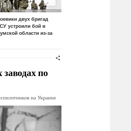
оевики двух бригад
Экономист перечислил
СУ устроили бой в
проблемы Европы из-з
умской области из-за
обмеления рек
езертирства
заводах по
еспилотников на Украине