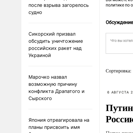
после взрыва загорелось
политике по 
судно
Обсуждение
Сикорский призвал
обсудить уничтожение
российских ракет над
Украиной
Сортировка:
Марочко назвал
возможную причину
конфликта Драпатого и
6 АВГУСТА 2
Сырского
Путин
Росси
Япония отреагировала на
планы присвоить имя
Путин прин