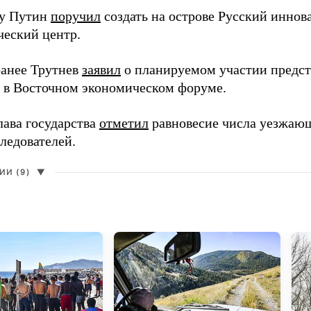
ду Путин
поручил
создать на острове Русский инно
ческий центр.
анее Трутнев
заявил
о планируемом участии предс
в в Восточном экономическом форуме.
лава государства
отметил
равновесие числа уезжаю
ледователей.
И (9)
▼