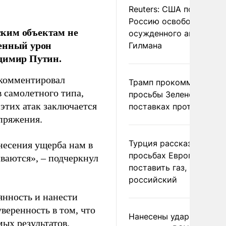
Reuters: США попросил
Россию освободить
ским объектам не
осужденного американ
венный урон
Гилмана
адимир Путин.
окомментировал
Трамп прокомментиров
 самолетного типа,
просьбы Зеленского о
 этих атак заключается
поставках противораке
апряжения.
Турция рассказала о
несения ущерба нам в
просьбах Европы
иваются», – подчеркнул
поставить газ, но не
российский
янность и нанести
веренность в том, что
Нанесены удары по
ых результатов.