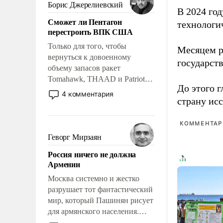
ударами судьбы, брать на себя
Борис Джерелиевский
В 2024 го
ответственность, помогать
Сможет ли Пентагон
слабым, идти вперед и
технологи
перестроить ВПК США
адаптироваться.
Только для того, чтобы
Месяцем р
вернуться к довоенному
государст
объему запасов ракет
Tomahawk, THAAD и Patriot
До этого г
США потребуется более трех
4 комментария
страну исс
лет. Даже небольшая война с
Ираном опустошила
американские арсеналы.
КОММЕНТАРИ
Сложившаяся ситуация
Геворг Мирзаян
означает многолетний период
Россия ничего не должна
уязвимости США, например,
Армении
перед Китаем.
Москва системно и жестко
разрушает тот фантастический
мир, который Пашинян рисует
для армянского населения.
Мир, где политические