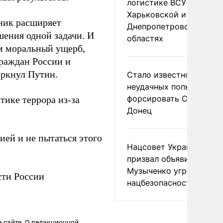
логистике ВСУ в
Харьковской и
ник расширяет
Днепропетровской
шения одной задачи. И
областях
ам моральный ущерб,
граждан России и
еркнул Путин.
Стало известно о
неудачных попытках ВС
форсировать Северски
тике террора из-за
Донец
ией и не пытаться этого
Нацсовет Украины по Т
призвал объявить
Музыченко угрозой
ти России
нацбезопасности
 сайте. О редакционной