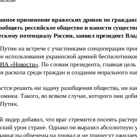
Басилая
нное применение вражеских дронов по граждан
зобщить российское общество и нанести сущест
скому потенциалу России, заявил президент Вл
Путин на встрече с участниками спецоперации пр
е использования украинской армией беспилотников
ИА «Новости»
. По словам президента, главная цель
ии раскола среди граждан и создании морального н
астся решить ни задачу разобщения общества, ни на
омики. Такого, во всяком случае, которого они доб
Путин.
 лидер добавил, что враг стремится посеять растер
ский урон стране. Однако он выразил абсолютную у
замыслы обречены на провал и не принесут ожидаем