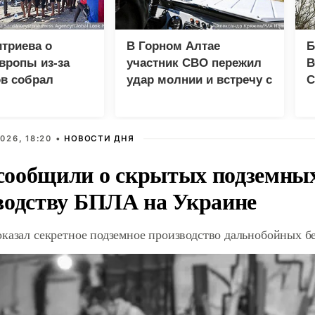
триева о
В Горном Алтае
Б
вропы из-за
участник СВО пережил
В
в собрал
удар молнии и встречу с
С
 просмотров в
медведем
д
026, 18:20 •
НОВОСТИ ДНЯ
ообщили о скрытых подземных 
водству БПЛА на Украине
оказал секретное подземное производство дальнобойных б