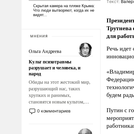
Tекст:
Валер
Президен
Трутнева 
для работ
МНЕНИЯ
Речь идет 
Ольга Андреева
инновацио
Культ психотравмы
разрушает и человека, и
«Владимир
народ
Федерацию
Обиды на этот жестокий мир,
технологи
разрушающий нас, таких
будем рады
хрупких и ранимых,
становятся новым культом,
постепенно вытесняя и
Путин с г
0 комментариев
отменяя традиционное
мероприят
требование к человеку – быть
работника
мужественным и твердым под