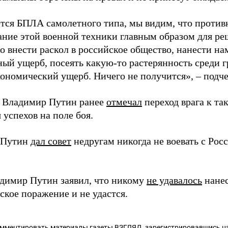
ется БПЛА самолетного типа, мы видим, что против
ание этой военной техники главным образом для ре
то внести раскол в российское общество, нанести н
ный ущерб, посеять какую-то растерянность среди 
кономический ущерб. Ничего не получится», – подч
 Владимир Путин ранее
отмечал
переход врага к так
 успехов на поле боя.
 Путин
дал совет
недругам никогда не воевать с Росс
димир Путин заявил, что никому
не удавалось
нанес
ское поражение и не удастся.
омментировать материалы газеты ВЗГЛЯД,
зарегистрировавшись
на