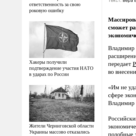
Tекст:
Вера 
ответственность за свою
роковую ошибку
Массирова
сможет ра
экономиче
Владимир 
расширени
Хакеры получили
передает
Р
подтверждение участия НАТО
во внесен
в ударах по России
«Им не уд
сфере экон
Владимир 
Российский
Жители Черниговской области
экономиче
Украины массово отказались
подобные 