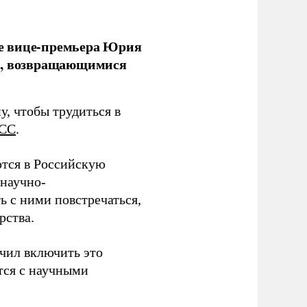
е вице-премьера Юрия
ми, возвращающимися
у, чтобы трудиться в
СС
.
тся в Российскую
научно-
ь с ними повстречаться,
рства.
учил включить это
тся с научными