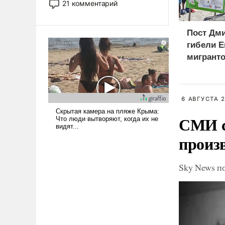
21 комментарий
прожекты будут безусловно
оплачиваться за счет
российских
Пост Дми
налогоплательщиков и где
гибели Е
Еревану за свои поступки не
мигранто
нужно отвечать.
миллион
X
6 АВГУСТА 2
СМИ с
произ
Sky News п