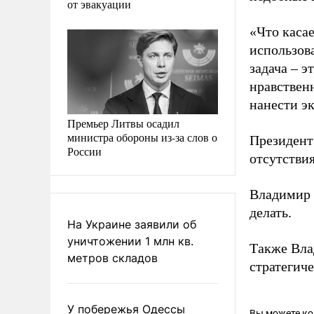
от эвакуации
«Что каса
использов
задача – э
нравствен
нанести э
Премьер Литвы осадил
министра обороны из-за слов о
Президент
России
отсутствия
Владимир
делать.
На Украине заявили об
уничтожении 1 млн кв.
Также Вла
метров складов
стратегиче
У побережья Одессы
Вы можете к