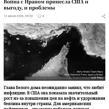
Война с Ираном принесла США и
выгоду, и проблемы
13 июня 2026, 09:20
4
Фото: Modis Team/Nasa
Gsfc/Keystone Press Agency/Global
Look Press
Глава Белого дома неожиданно заявил, что любит
инфляцию. В США она показала значительный
рост из-за повышения цен на нефть и удорожания
бензина внутри страны. Для американских
нефтяников – это манна небесная, которая