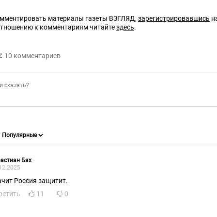
омментировать материалы газеты ВЗГЛЯД,
зарегистрировавшись
на
отношению к комментариям читайте
здесь
.
:
10
комментариев
астиан Бах
12.2025
ачит Россия защитит.
ветить
11
0