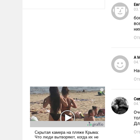
Евг
03.
бо
вс
ни
От
А 
04.
На
От
Се
04.
Оч
то
Дл
От