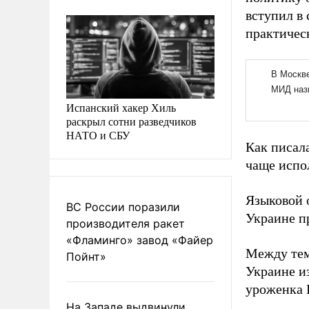
вступил в
практичес
Испанский хакер Хиль
раскрыл сотни разведчиков
НАТО и СБУ
Как писал
чаще испо
Языковой 
ВС России поразили
Украине п
производителя ракет
«Фламинго» завод «Файер
Между тем
Пойнт»
Украине из
уроженка 
На Западе выдвинули