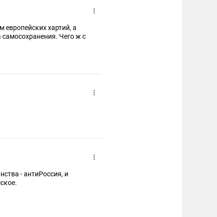
 европейских хартий, а
ва самосохранения. Чего ж с
ства - антиРоссия, и
сское.