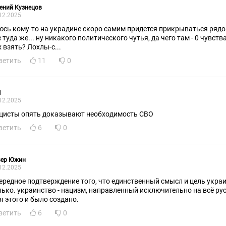
ений Кузнецов
12.2025
юсь кому-то на украдине скоро самим придется прикрываться рядом
е туда же... ну никакого политического чутья, да чего там - 0 чувст
х взять? Лохлы-с...
ветить
11
0
М
12.2025
цисты опять доказывают необходимость СВО
ветить
6
0
вер Южин
12.2025
ередное подтверждение того, что единственный смысл и цель украин
лько. украинство - нацизм, направленный исключительно на всё ру
я этого и было создано.
ветить
6
0