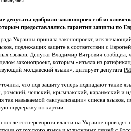
 Шайдуллин
е депутаты одобрили законопроект об исключени
оторым предоставлялись гарантии защиты по Ев
 рада Украины приняла законопроект, исключающий
зыков, подлежащих защите в соответствии с Европе
ных языков. Депутат Владимир Вятрович сообщил, ч
 целом законопроект, которым «изъяла из ратифика
твующий молдавский языки», цитирует депутата
РИ
точнил, что под защиту теперь подпадают такие яз
, ромский, чешский, крымчакский, караимский и и
ля так называемой «актуализации» списка языков,
ую поддержку по хартии.
да после госпереворота власти на Украине проводят
тказа от русского языка и культурных связей с Росс