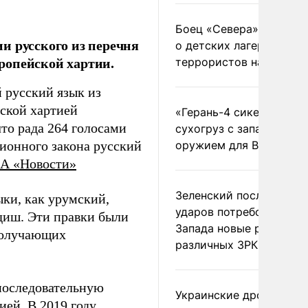
Боец «Севера» рассказ
и русского из перечня
о детских лагерях
ропейской хартии.
террористов на Украин
 русский язык из
йской хартией
«Герань-4 сикер» пора
то рада 264 голосами
сухогруз с западным
ционного закона русский
оружием для ВСУ
А «Новости»
Зеленский после ночны
ыки, как урумский,
ударов потребовал у
диш. Эти правки были
Запада новые ракеты д
 получающих
различных ЗРК
 последовательную
Украинские дроны
ией. В 2019 году