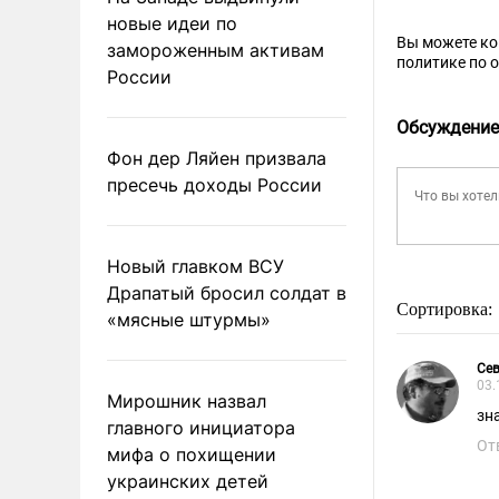
новые идеи по
Вы можете к
замороженным активам
политике по 
России
Обсуждение
Фон дер Ляйен призвала
пресечь доходы России
Новый главком ВСУ
Драпатый бросил солдат в
Сортировка:
«мясные штурмы»
Сев
03.
Мирошник назвал
зн
главного инициатора
От
мифа о похищении
украинских детей