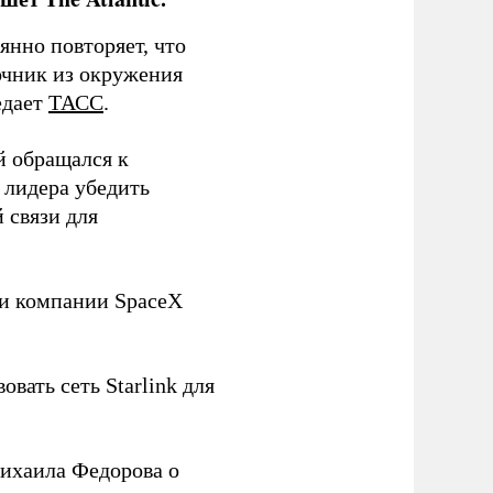
нно повторяет, что
чник из окружения
едает
ТАСС
.
й обращался к
 лидера убедить
 связи для
ли компании SpaceX
овать сеть Starlink для
ихаила Федорова о