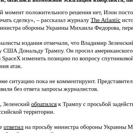
й момент положительного решения нет, Илон постоя
ючать сделку», – рассказал журналу
The Atlantic
исто
инистра обороны Украины Михаила Федорова, пер
налисты издания отмечали, что Владимир Зеленски
у США Дональду Трампу. Он просил американского
я SpaceX изменить позицию по вопросу спутниковой
ния атак.
оме ситуацию пока не комментируют. Представите
вили без ответа запросы журналистов.
, Зеленский
обратился
к Трампу с просьбой задейств
ссийской территории.
ее
ответил
на просьбу министра обороны Украины М