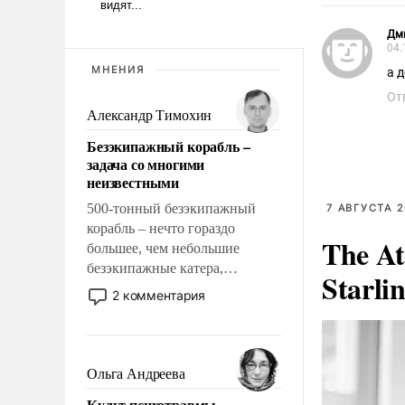
Дм
04.
МНЕНИЯ
а 
От
Александр Тимохин
Безэкипажный корабль –
задача со многими
неизвестными
500-тонный безэкипажный
7 АВГУСТА 2
корабль – нечто гораздо
The At
большее, чем небольшие
безэкипажные катера,
Starli
применение которых уже
2 комментария
стало обыденностью. Задача по
созданию такого корабля очень
сложна и амбициозна. Однако
и ее реализация радикально
Ольга Андреева
поднимет наши боевые
Культ психотравмы