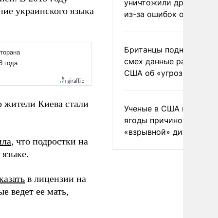
уничтожили друг друга
ние украинского языка
из-за ошибок оператор
Британцы подняли на
смех данные разведки
США об «угрозе России
то жители Киева стали
Ученые в США назвали 
ягоды причиной
«взрывной» диареи
ила
, что подростки на
 языке.
казать
в лицензии на
е ведет ее мать,