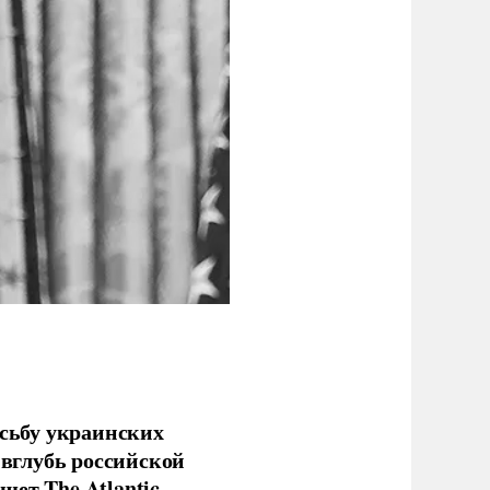
сьбу украинских
 вглубь российской
ет The Atlantic.