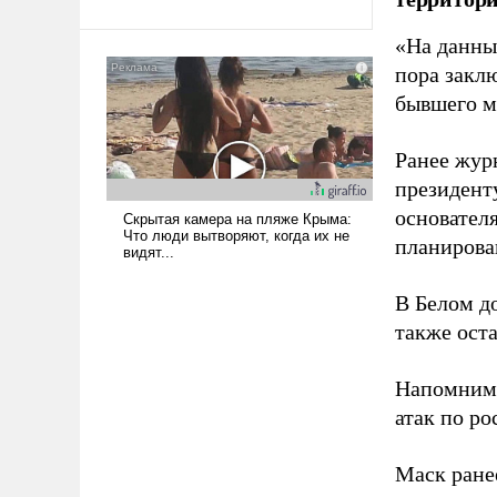
Ираном опустошила
«На данны
американские арсеналы.
Сложившаяся ситуация
пора закл
означает многолетний период
бывшего м
уязвимости США, например,
перед Китаем.
Ранее жур
президент
основател
планирова
В Белом д
также оста
Напомним
атак по ро
Маск ран