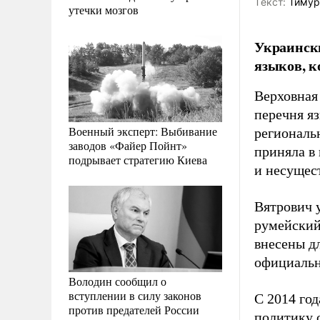
Tекст:
Тимур
утечки мозгов
Украински
языков, к
Верховная
перечня я
Военный эксперт: Выбивание
региональ
заводов «Файер Пойнт»
приняла в
подрывает стратегию Киева
и несущес
Вятрович у
румейский
внесены д
официальн
Володин сообщил о
вступлении в силу законов
С 2014 го
против предателей России
политику о