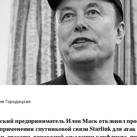
ия Городецкая
ский предприниматель Илон Маск отклонил про
 применении спутниковой связи Starlink для атак
и, опасаясь возможной эскалации конфликта, пиш