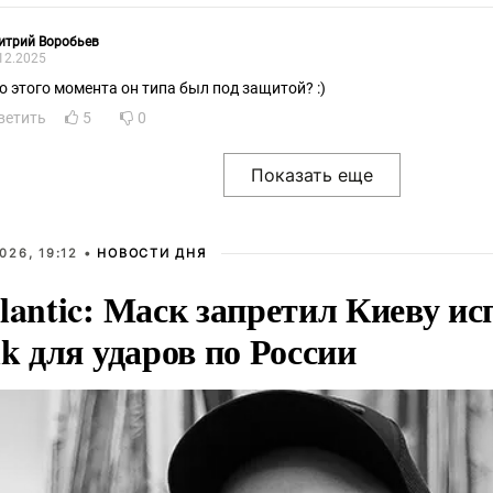
итрий Воробьев
12.2025
до этого момента он типа был под защитой? :)
ветить
5
0
026, 19:12 •
НОВОСТИ ДНЯ
lantic: Маск запретил Киеву ис
nk для ударов по России