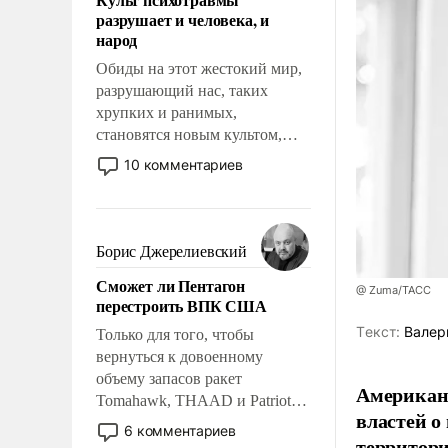
возможности.
разрушает и человека, и
народ
Обиды на этот жестокий мир,
разрушающий нас, таких
хрупких и ранимых,
становятся новым культом,
постепенно вытесняя и
10 комментариев
отменяя традиционное
требование к человеку – быть
мужественным и твердым под
ударами судьбы, брать на себя
Борис Джерелиевский
ответственность, помогать
Сможет ли Пентагон
слабым, идти вперед и
@ Zuma/ТАСС
перестроить ВПК США
адаптироваться.
Tекст:
Валер
Только для того, чтобы
вернуться к довоенному
объему запасов ракет
Американ
Tomahawk, THAAD и Patriot
властей о
США потребуется более трех
6 комментариев
территори
лет. Даже небольшая война с