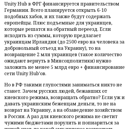
Unity Hub в ФРГ финансируется правительством
Германии. Всего планируется открыть 6-10
подобных хабов, и их также будут содержать
европейцы. Плюс подъемные для украинцев,
которые решатся на обратный переезд. Если
исходить из суммы, которую предлагает
украинцам Ирландия (до 2500 евро на человека за
добровольный отъезд на Украину), то на
возвращение 2 млн украинцев (такое количество
ожидают вернуть в Минсоцполитики) нужно
заложить не менее 5 млрд евро + финансирование
сети Unity Hub’ов.
Но в РФ такими глупостями заниматься никто не
станет. Зачем русских людей, бежавших от
киевского режима, возвращать обратно? Если уж и
давать украинским беженцам деньги, то не на
возврат на Украину, а на обзаведение хозяйством
в России. А раз для киевского режима не светит
чужими бюджетами порулить и попиариться за
чужой счет, то какой ему интерес возвращать