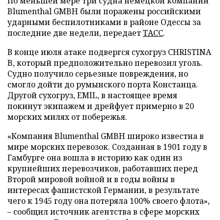
По меньшей мере три судна немецкой компании
Blumenthal GMBH были поражены российскими
ударными беспилотниками в районе Одессы за
последние две недели, передает
ТАСС
.
В конце июля атаке подвергся сухогруз CHRISTINA
B, который предположительно перевозил уголь.
Судно получило серьезные повреждения, но
смогло дойти до румынского порта Констанца.
Другой сухогруз, EMIL, в настоящее время
покинут экипажем и дрейфует примерно в 20
морских милях от побережья.
«Компания Blumenthal GMBH широко известна в
мире морских перевозок. Созданная в 1901 году в
Гамбурге она вошла в историю как один из
крупнейших перевозчиков, работавших перед
Второй мировой войной и в годы войны в
интересах фашистской Германии, в результате
чего к 1945 году она потеряла 100% своего флота»,
– сообщил источник агентства в сфере морских