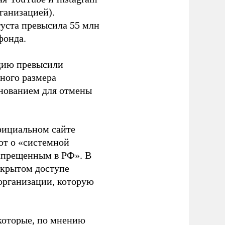
ганизацией).
густа превысила 55 млн
фонда.
ацию превысили
ного размера
основанием для отмены
фициальном сайте
ют о «системной
апрещенным в РФ». В
ткрытом доступе
организации, которую
которые, по мнению