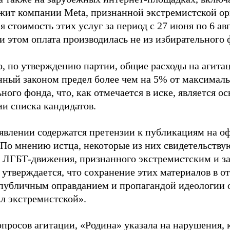
жит компании Meta, признанной экстремистской ор
 стоимость этих услуг за период с 27 июня по 6 ав
и этом оплата производилась не из избирательного 
о, по утверждению партии, общие расходы на агит
нный законом предел более чем на 5% от максималь
ного фонда, что, как отмечается в иске, является 
ии списка кандидатов.
аявлении содержатся претензии к публикациям на о
 По мнению истца, некоторые из них свидетельству
 ЛГБТ-движения, признанного экстремистским и з
 утверждается, что сохранение этих материалов в о
«публичным оправданием и пропагандой идеологии 
ал экстремистской».
просов агитации, «Родина» указала на нарушения, 