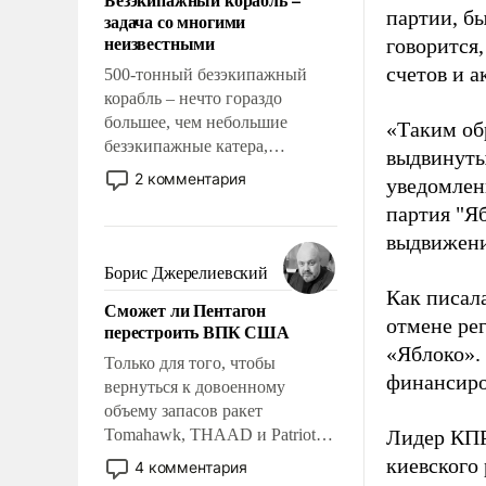
слабым, идти вперед и
партии, б
задача со многими
адаптироваться.
неизвестными
говорится,
счетов и 
500-тонный безэкипажный
корабль – нечто гораздо
большее, чем небольшие
«Таким об
безэкипажные катера,
выдвинуты
применение которых уже
2 комментария
уведомлени
стало обыденностью. Задача по
партия "Я
созданию такого корабля очень
выдвижения
сложна и амбициозна. Однако
и ее реализация радикально
Борис Джерелиевский
поднимет наши боевые
Как писал
Сможет ли Пентагон
возможности.
отмене ре
перестроить ВПК США
«Яблоко».
Только для того, чтобы
финансиро
вернуться к довоенному
объему запасов ракет
Tomahawk, THAAD и Patriot
Лидер КП
США потребуется более трех
киевского
4 комментария
лет. Даже небольшая война с