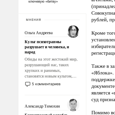
(принадле
Совокупная
рублей, пр
МНЕНИЯ
Кроме тог
Ольга Андреева
установле
Культ психотравмы
избиратель
разрушает и человека, и
народ
регистрац
Обиды на этот жестокий мир,
разрушающий нас, таких
Также в з
хрупких и ранимых,
«Яблока».
становятся новым культом,
поддержке
постепенно вытесняя и
5 комментариев
документе
отменяя традиционное
является 
требование к человеку – быть
мужественным и твердым под
суд призн
ударами судьбы, брать на себя
Александр Тимохин
ответственность, помогать
Помимо во
Безэкипажный корабль –