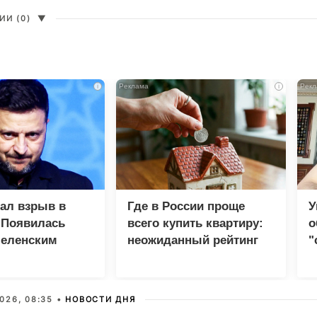
И (0)
▼
i
i
зал взрыв в
Где в России проще
У
 Появилась
всего купить квартиру:
о
Зеленским
неожиданный рейтинг
"
с
026, 08:35 •
НОВОСТИ ДНЯ