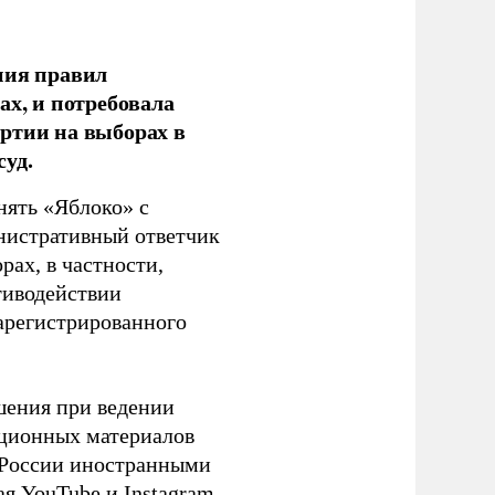
ния правил
ах, и потребовала
ртии на выборах в
уд.
нять «Яблоко» с
инистративный ответчик
ах, в частности,
тиводействии
зарегистрированного
шения при ведении
ационных материалов
в России иностранными
я YouTube и Instagram