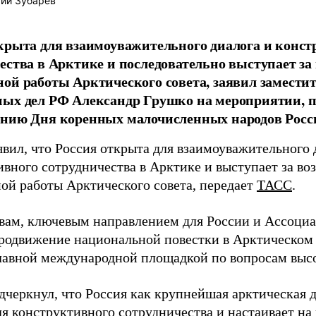
ий Зубарев
крыта для взаимоуважительного диалога и конст
ества в Арктике и последовательно выступает за
ой работы Арктического совета, заявил замести
ных дел РФ Александр Грушко на мероприятии, 
анию Дня коренных малочисленных народов Росс
явил, что Россия открыта для взаимоуважительного 
ивного сотрудничества в Арктике и выступает за во
ой работы Арктического совета, передает
ТАСС
.
овам, ключевым направлением для России и Ассоци
продвижение национальной повестки в Арктическом 
главной международной площадкой по вопросам выс
дчеркнул, что Россия как крупнейшая арктическая 
ля конструктивного сотрудничества и настаивает на