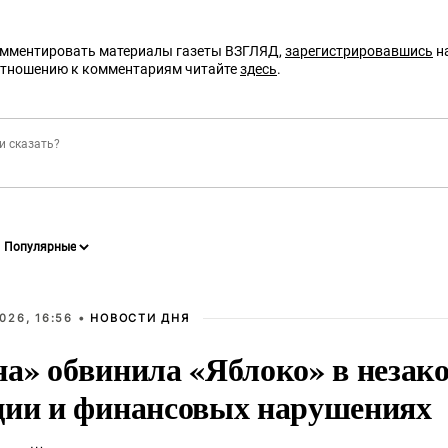
омментировать материалы газеты ВЗГЛЯД,
зарегистрировавшись
на
отношению к комментариям читайте
здесь
.
026, 16:56 •
НОВОСТИ ДНЯ
на» обвинила «Яблоко» в незак
ции и финансовых нарушениях