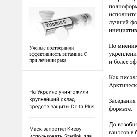
полноформ
исполнитс
лучшей фо
инициатив
По мнению
Ученые подтвердили
укреплени
эффективность витамина C
при лечении рака
и более э
Как писал
Арктическо
На Украине уничтожили
крупнейший склад
Заседания
средств защиты Delta Plus
формате.
До возобн
Маск запретил Киеву
взносов в
использовать Starlink для