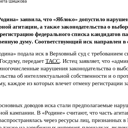
вета Шишкова
одина» заявила, что «Яблоко» допустило наруше
ной агитации, а также законодательства о выбор
регистрацию федерального списка кандидатов па
венную думу. Соответствующий иск направлен в с
одина» подала иск в Верховный суд с требованием с
 Госдуму, передает
ТАСС
. Истец заявляет, что «адм
многочисленные нарушения законодательства о выбор
ельства об интеллектуальной собственности и о про
му, каждое из которых влечет отмену регистрации 
основных доводов иска стали предполагаемые нару
ной кампании. В «Родине» считают, что часть агит
распространялась через ресурсы лиц, признанных 
 а также на зарубежных интернет-площадках, включа