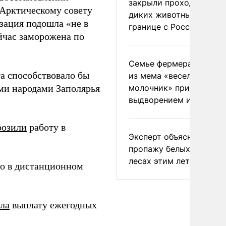
закрыли проходы для
 Арктическому совету
диких животных на
зация подошла «не в
границе с Россией
йчас заморожена по
Семье фермера Уолкер
а способствовало бы
из мема «веселый
ми народами Заполярья
молочник» пригрозили
выдворением из Росси
розили
работу в
Эксперт объяснил
пропажу белых грибов 
лесах этим летом
о в дистанционном
ла
выплату ежегодных