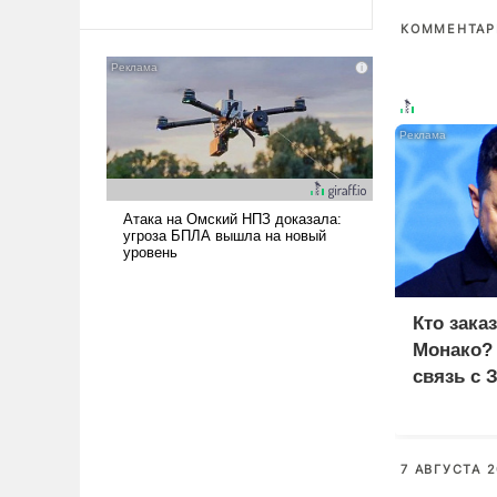
Ираном опустошила
КОММЕНТАРИ
американские арсеналы.
Сложившаяся ситуация
означает многолетний период
уязвимости США, например,
перед Китаем.
Кто зака
Монако?
связь с 
7 АВГУСТА 2