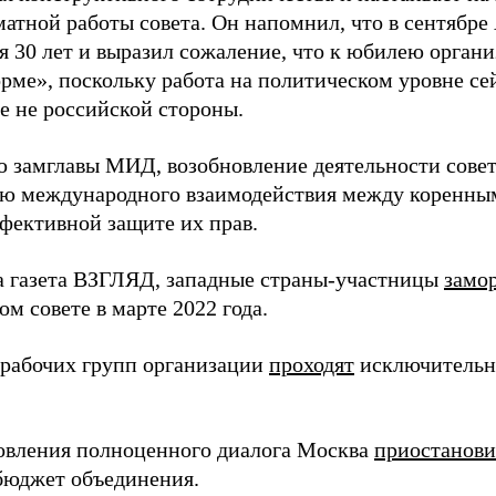
атной работы совета. Он напомнил, что в сентябре
я 30 лет и выразил сожаление, что к юбилею органи
рме», поскольку работа на политическом уровне се
е не российской стороны.
 замглавы МИД, возобновление деятельности совет
ю международного взаимодействия между коренны
ффективной защите их прав.
а газета ВЗГЛЯД, западные страны-участницы
замо
м совете в марте 2022 года.
 рабочих групп организации
проходят
исключительн
овления полноценного диалога Москва
приостанови
 бюджет объединения.