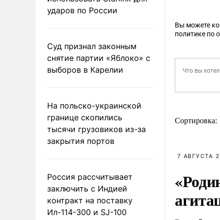
ударов по России
Вы можете к
политике по 
Суд признал законным
снятие партии «Яблоко» с
выборов в Карелии
На польско-украинской
границе скопились
Сортировка:
тысячи грузовиков из-за
закрытия портов
7 АВГУСТА 2
«Роди
Россия рассчитывает
заключить с Индией
агита
контракт на поставку
Ил-114-300 и SJ-100