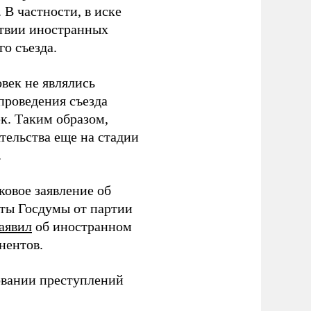
В частности, в иске
тствии иностранных
о съезда.
век не являлись
проведения съезда
ек. Таким образом,
тельства еще на стадии
.
ковое заявление об
аты Госдумы от партии
аявил
об иностранном
нентов.
овании преступлений