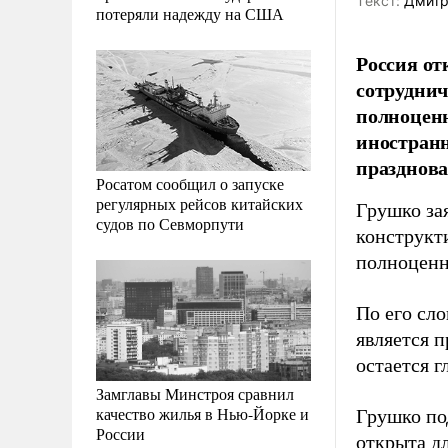
Tекст:
Дмитр
потеряли надежду на США
Россия от
сотруднич
полноценн
иностран
празднов
Росатом сообщил о запуске
регулярных рейсов китайских
Грушко за
судов по Севморпути
конструкт
полноценн
По его сл
является 
остается 
Замглавы Минстроя сравнил
качество жилья в Нью-Йорке и
Грушко по
России
открыта д