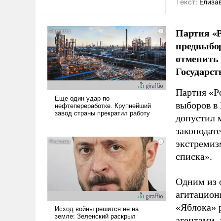
Tекст:
Елиза
Партия «Р
предвыбор
отменить 
Государст
Партия «Р
выборов в
допустил 
законодат
экстремиз
списка».
Одним из 
агитацион
«Яблока» 
агентами,