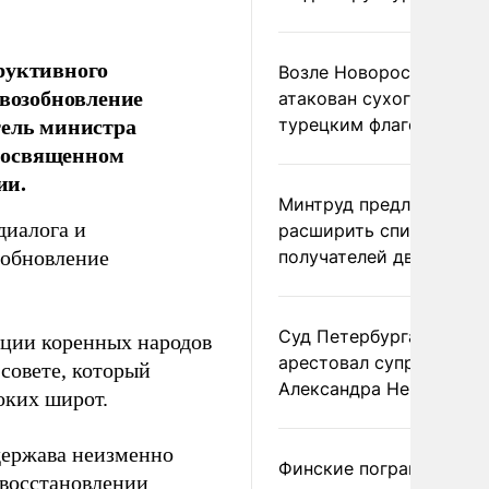
руктивного
Возле Новороссийска
 возобновление
атакован сухогруз под
тель министра
турецким флагом
посвященном
ии.
Минтруд предложил
диалога и
расширить список
зобновление
получателей двух пенс
Суд Петербурга заочно
ации коренных народов
арестовал супругу
совете, который
Александра Невзорова
оких широт.
держава неизменно
Финские пограничники
 восстановлении