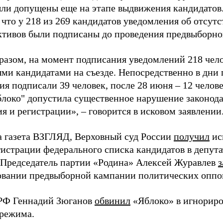
ыли допущены еще на этапе выдвижения кандидатов. 
 что у 218 из 269 кандидатов уведомления об отсу
активов были подписаны до проведения предвыборног
разом, на момент подписания уведомлений 218 чело
ми кандидатами на съезде. Непосредственно в дни 
я подписали 39 человек, после 28 июня – 12 челов
блоко" допустила существенное нарушение законода
 и регистрации», – говорится в исковом заявлении
а газета ВЗГЛЯД, Верховный суд России
получил
ис
гистрации федерального списка кандидатов в депут
 Председатель партии «Родина» Алексей Журавлев
з
вании предвыборной кампании политических оппо
РФ Геннадий Зюганов
обвинил
«Яблоко» в игнорир
 режима.