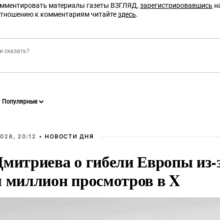
омментировать материалы газеты ВЗГЛЯД,
зарегистрировавшись
на
отношению к комментариям читайте
здесь
.
026, 20:12 •
НОВОСТИ ДНЯ
Дмитриева о гибели Европы из-
л миллион просмотров в X