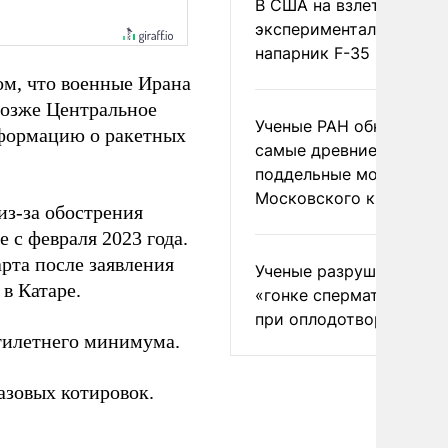
В США на взлете разби
экспериментальный др
напарник F-35
ом, что военные Ирана
Позже Центральное
Ученые РАН обнаружил
формацию о ракетных
самые древние
поддельные монеты
Московского княжеств
из-за обострения
 с февраля 2023 года.
рта после заявления
Ученые разрушили миф
в Катаре.
«гонке сперматозоидов
при оплодотворении
тилетнего минимума.
азовых котировок.