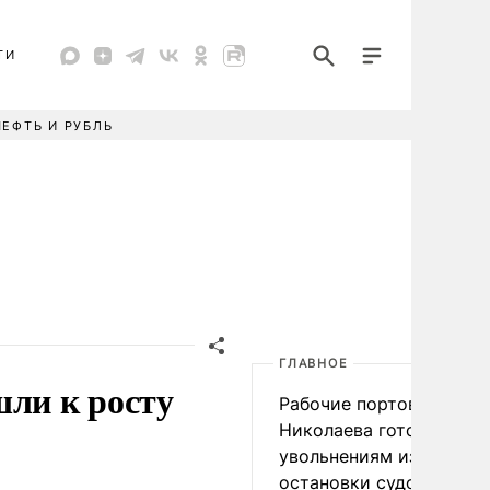
ТИ
НЕФТЬ И РУБЛЬ
ГЛАВНОЕ
шли к росту
Рабочие портов Одессы
Николаева готовятся к
увольнениям из-за
остановки судоходства