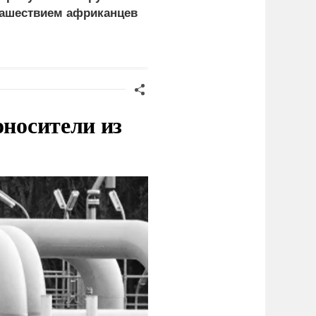
ашествием африканцев
проблемы Европы из-з
обмеления рек
оносители из