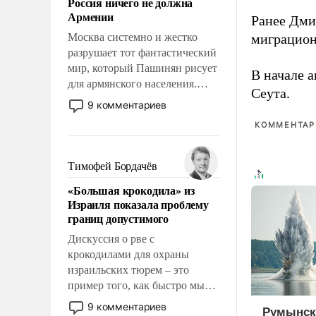
Россия ничего не должна
уязвимости США, например,
Армении
Ранее Дм
перед Китаем.
Москва системно и жестко
миграцион
разрушает тот фантастический
мир, который Пашинян рисует
В начале 
для армянского населения.
Сеута.
Мир, где этому населению все
9 комментариев
должны просто по
КОММЕНТАРИ
определению, где его
политические прожекты будут
беспрекословно оплачиваться
Тимофей Бордачёв
за счет российских
«Большая крокодила» из
налогоплательщиков и где за
Израиля показала проблему
свои поступки не нужно
границ допустимого
отвечать.
Дискуссия о рве с
крокодилами для охраны
израильских тюрем – это
пример того, как быстро мы
двигаемся по пути
9 комментариев
Румынск