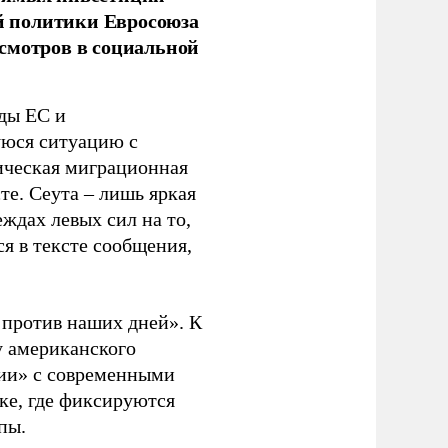
й политики Евросоюза
смотров в социальной
ды ЕС и
уюся ситуацию с
ическая миграционная
те. Сеута – лишь яркая
ждах левых сил на то,
я в тексте сообщения,
. против наших дней». К
у американского
рии» с современными
ке, где фиксируются
пы.