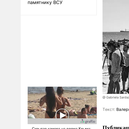
памятнику ВСУ
@ Gabriela Sarda
Tекст:
Валер
Публикаци