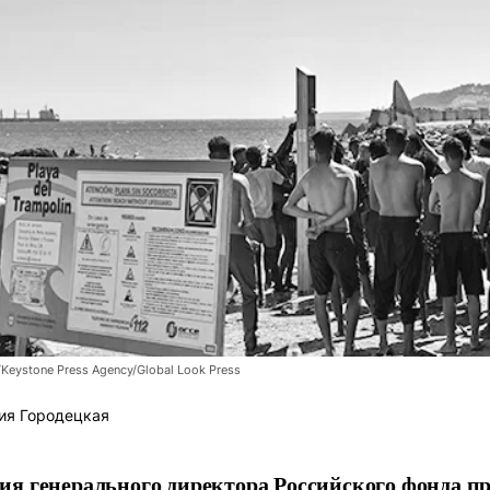
/Keystone Press Agency/Global Look Press
ия Городецкая
я генерального директора Российского фонда 