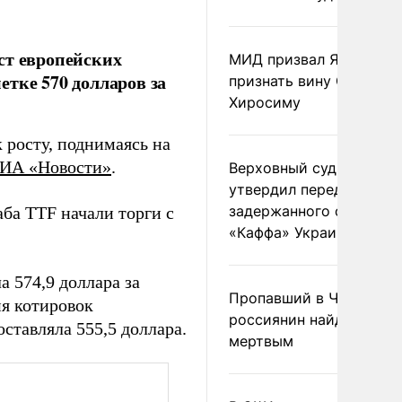
ст европейских
МИД призвал Японию
тке 570 долларов за
признать вину США за
Хиросиму
 росту, поднимаясь на
ИА «Новости»
.
Верховный суд Швеции
утвердил передачу
задержанного сухогруз
ба TTF начали торги с
«Каффа» Украине
а 574,9 доллара за
Пропавший в Черногор
ия котировок
россиянин найден
ставляла 555,5 доллара.
мертвым