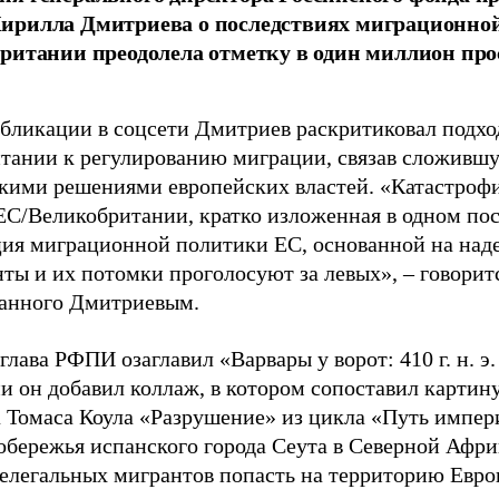
ирилла Дмитриева о последствиях миграционно
ритании преодолела отметку в один миллион про
убликации в соцсети Дмитриев раскритиковал подхо
тании к регулированию миграции, связав сложивш
кими решениями европейских властей. «Катастроф
ЕС/Великобритании, кратко изложенная в одном пос
ия миграционной политики ЕС, основанной на наде
ты и их потомки проголосуют за левых», – говоритс
анного Дмитриевым.
глава РФПИ озаглавил «Варвары у ворот: 410 г. н. э
и он добавил коллаж, в котором сопоставил картин
 Томаса Коула «Разрушение» из цикла «Путь импе
обережья испанского города Сеута в Северной Афри
елегальных мигрантов попасть на территорию Евро