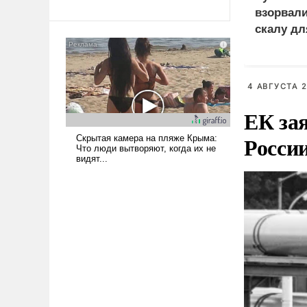
революционных изменений.
взорвал
То, что несколько лет назад
скалу дл
было образом для
псевдонаучной фантастики,
стало всерьез обсуждаемой
идеей.
4 АВГУСТА 2
ЕК зая
Росси