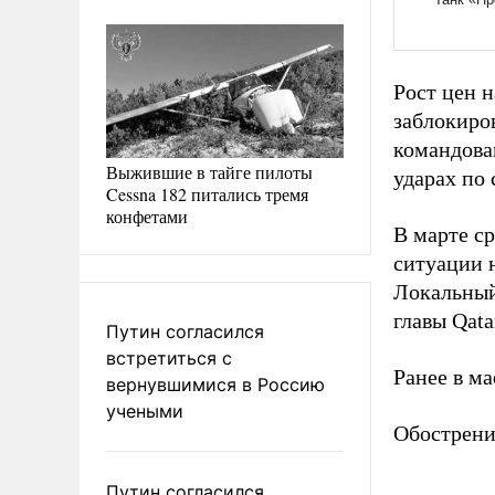
Рост цен 
заблокиро
командова
Выжившие в тайге пилоты
ударах по 
Cessna 182 питались тремя
конфетами
В марте ср
ситуации 
Локальный
главы Qat
Путин согласился
встретиться с
Ранее в ма
вернувшимися в Россию
учеными
Обострени
Путин согласился