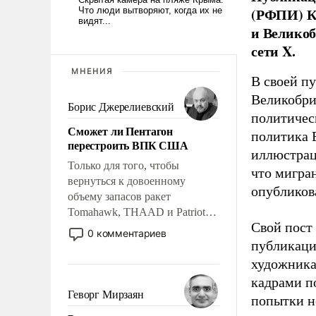
(РФПИ) К
и Великоб
сети X.
МНЕНИЯ
В своей п
Великобри
Борис Джерелиевский
политичес
Сможет ли Пентагон
политика 
перестроить ВПК США
иллюстрац
Только для того, чтобы
что мигран
вернуться к довоенному
опубликов
объему запасов ракет
Tomahawk, THAAD и Patriot
Свой пост 
США потребуется более трех
0 комментариев
лет. Даже небольшая война с
публикаци
Ираном опустошила
художника
американские арсеналы.
кадрами п
Сложившаяся ситуация
Геворг Мирзаян
попытки н
означает многолетний период