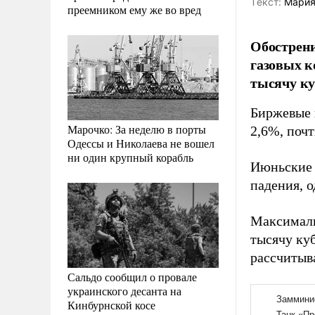
Tекст:
Мария
преемником ему же во вред
Обострени
газовых к
тысячу ку
Биржевые 
Марочко: За неделю в порты
2,6%, почт
Одессы и Николаева не вошел
ни один крупный корабль
Июньские 
падения, о
Максимальн
тысячу ку
рассчитыва
Сальдо сообщил о провале
украинского десанта на
Кинбурнской косе