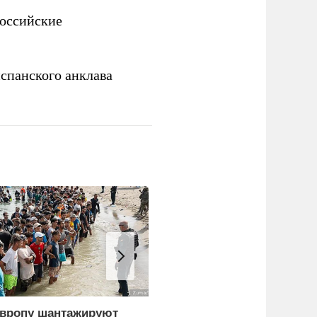
российские
спанского анклава
вропу шантажируют
Экономист перечислил