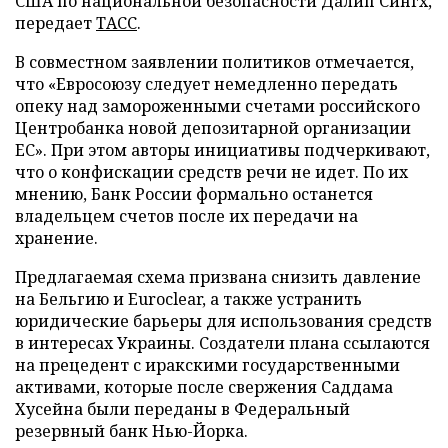
США по национальной безопасности Далип Сингх,
передает
ТАСС
.
В совместном заявлении политиков отмечается,
что «Евросоюзу следует немедленно передать
опеку над замороженными счетами российского
Центробанка новой депозитарной организации
ЕС». При этом авторы инициативы подчеркивают,
что о конфискации средств речи не идет. По их
мнению, Банк России формально останется
владельцем счетов после их передачи на
хранение.
Предлагаемая схема призвана снизить давление
на Бельгию и Euroclear, а также устранить
юридические барьеры для использования средств
в интересах Украины. Создатели плана ссылаются
на прецедент с иракскими государственными
активами, которые после свержения Саддама
Хусейна были переданы в Федеральный
резервный банк Нью-Йорка.