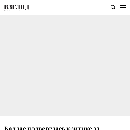
Каллас подверглась критике за