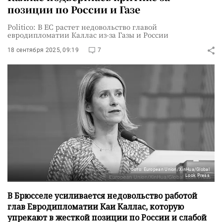
позиции по России и Газе
Politico: В ЕС растет недовольство главой
евродипломатии Каллас из-за Газы и России
18 сентября 2025, 09:19
7
Фото: European Union/XinHua/Global
Look Press
В Брюсселе усиливается недовольство работой
глав Евродипломатии Каи Каллас, которую
упрекают в жесткой позиции по России и слабой