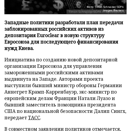
Фото: Timon Schneider/SOPA
Images/Reuters
Западные политики разработали план передачи
заблокированных российских активов из
депозитария Euroclear в новую структуру
Евросоюза для последующего финансирования
нужд Киева.
Инициатива по созданию новой депозитарной
организации Евросоюза для управления
замороженными российскими активами
выдвинута на Западе. Авторами проекта
выступили бывший министр обороны Германии
Аннегрет Крамп-Карренбауэр, экс-министр по
европейским делам Франции Натали Луазо и
бывший заместитель помощника президента
США по национальной безопасности Далип Сингх,
передает
ТАСС
.
В совместном заявлении политиков отмечается,