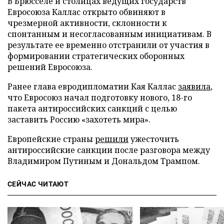
В Брюсселе и столицах ведущих государств
Евросоюза Каллас открыто обвиняют в
чрезмерной активности, склонности к
спонтанным и несогласованным инициативам. В
результате ее временно отстранили от участия в
формировании стратегических оборонных
решений Евросоюза.
Ранее глава евродипломатии Кая Каллас
заявила
,
что Евросоюз начал подготовку нового, 18-го
пакета антироссийских санкций с целью
заставить Россию «захотеть мира».
Европейские страны
решили
ужесточить
антироссийские санкции после разговора между
Владимиром Путиным и Дональдом Трампом.
СЕЙЧАС ЧИТАЮТ