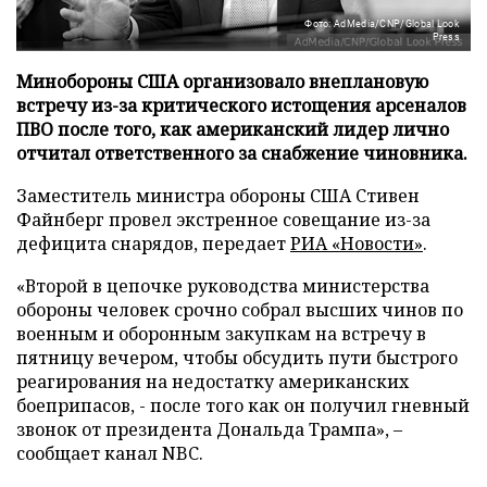
Фото: AdMedia/CNP/Global Look
Press
Минобороны США организовало внеплановую
встречу из-за критического истощения арсеналов
ПВО после того, как американский лидер лично
отчитал ответственного за снабжение чиновника.
Заместитель министра обороны США Стивен
Файнберг провел экстренное совещание из-за
дефицита снарядов, передает
РИА «Новости»
.
«Второй в цепочке руководства министерства
обороны человек срочно собрал высших чинов по
военным и оборонным закупкам на встречу в
пятницу вечером, чтобы обсудить пути быстрого
реагирования на недостатку американских
боеприпасов, - после того как он получил гневный
звонок от президента Дональда Трампа», –
сообщает канал NBC.