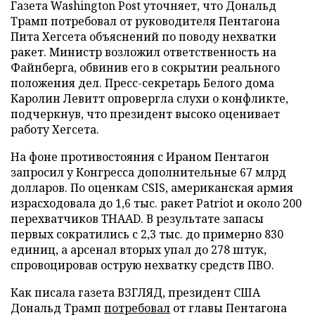
Газета Washington Post уточняет, что Дональд
Трамп потребовал от руководителя Пентагона
Пита Хегсета объяснений по поводу нехватки
ракет. Министр возложил ответственность на
Файнберга, обвинив его в сокрытии реального
положения дел. Пресс-секретарь Белого дома
Каролин Левитт опровергла слухи о конфликте,
подчеркнув, что президент высоко оценивает
работу Хегсета.
На фоне противостояния с Ираном Пентагон
запросил у Конгресса дополнительные 67 млрд
долларов. По оценкам CSIS, американская армия
израсходовала до 1,6 тыс. ракет Patriot и около 200
перехватчиков THAAD. В результате запасы
первых сократились с 2,3 тыс. до примерно 830
единиц, а арсенал вторых упал до 278 штук,
спровоцировав острую нехватку средств ПВО.
Как писала газета ВЗГЛЯД, президент США
Дональд Трамп
потребовал
от главы Пентагона