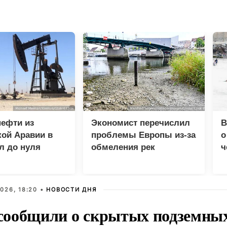
нефти из
Экономист перечислил
В
ой Аравии в
проблемы Европы из-за
о
л до нуля
обмеления рек
ч
м
026, 18:20 •
НОВОСТИ ДНЯ
ообщили о скрытых подземных 