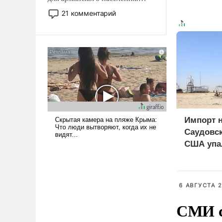
Мир, где политические
21 комментарий
прожекты будут безусловно
оплачиваться за счет
российских
налогоплательщиков и где
Еревану за свои поступки не
нужно отвечать.
Импорт 
Саудовск
США упа
6 АВГУСТА 2
СМИ с