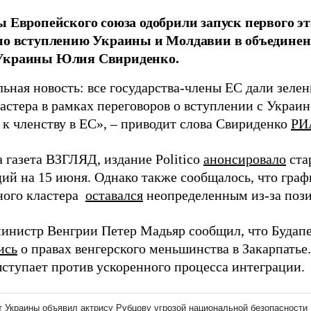
ы Европейского союза одобрили запуск первого э
по вступлению Украины и Молдавии в объединен
Украины Юлия Свириденко.
ьная новость: все государства-члены ЕС дали зеле
ластера в рамках переговоров о вступлении с Украи
 к членству в ЕС», – приводит слова Свириденко
РИ
 газета ВЗГЛЯД, издание Politico
анонсировало
ста
ций на 15 июня. Однако также сообщалось, что гра
ного кластера
оставался
неопределенным из-за поз
инистр Венгрии Петер Мадьяр сообщил, что Будап
ись
о правах венгерского меньшинства в Закарпатье
ыступает против ускоренного процесса интеграции.