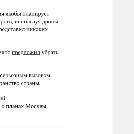
ия якобы планирует
рств, используя дроны
представил никаких
ичюс
предложил
убрать
серьезным вызовом
ранство страны.
ий
а о планах Москвы