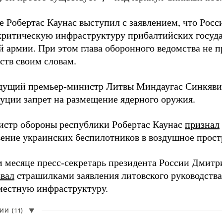
е Робертас Каунас выступил с заявлением, что Росс
 критическую инфраструктуру прибалтийских госуда
й армии. При этом глава оборонного ведомства не 
ств своим словам.
дущий премьер-министр Литвы Миндаугас Синкяв
туции запрет на размещение ядерного оружия.
истр обороны республики Робертас Каунас
признал
ение украинских беспилотников в воздушное прост
 месяце пресс-секретарь президента России Дмитр
звал
страшилками заявления литовского руководств
 местную инфраструктуру.
И (11)
▼