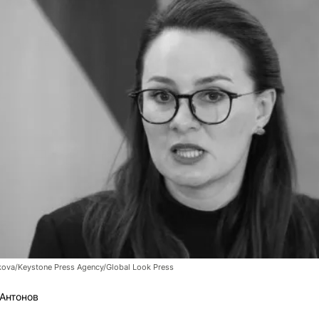
ikova/Keystone Press Agency/Global Look Press
Антонов