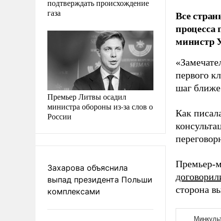
подтверждать происхождение
газа
Все стран
процесса 
министр 
«Замечател
первого к
шаг ближе
Премьер Литвы осадил
министра обороны из-за слов о
Как писала
России
консульта
переговор
Премьер-м
Захарова объяснила
договорил
выпад президента Польши
сторона в
комплексами