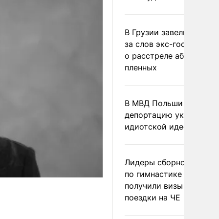
В Грузии завели дело и
за слов экс-госминист
о расстреле абхазских
пленных
В МВД Польши назвали
депортацию украинцев
идиотской идеей
Лидеры сборной Росси
по гимнастике не
получили визы для
поездки на ЧЕ