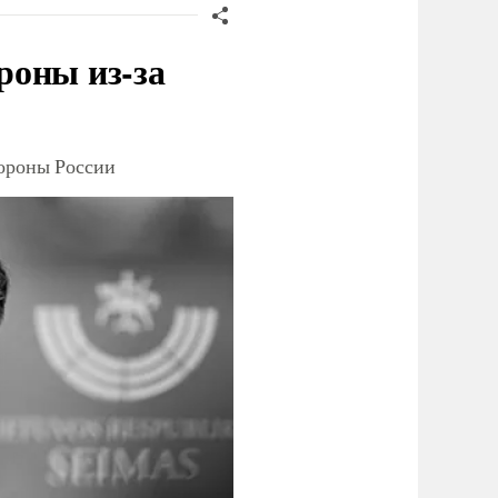
роны из-за
тороны России