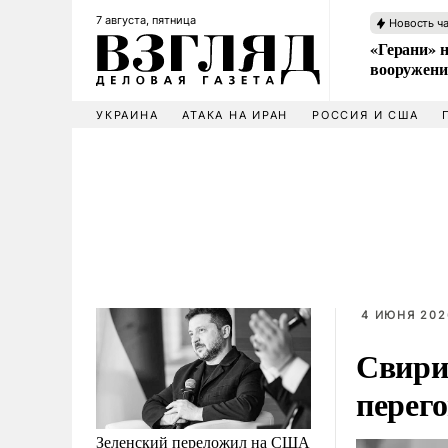
7 августа, пятница
Новость ч
«Герани» н
вооружени
УКРАИНА
АТАКА НА ИРАН
РОССИЯ И США
4 ИЮНЯ 202
Свири
перег
Зеленский переложил на США