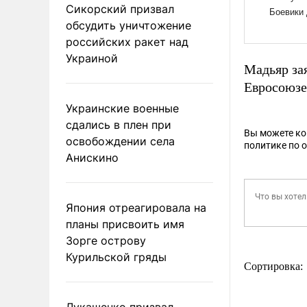
Сикорский призвал
обсудить уничтожение
российских ракет над
Украиной
Мадьяр за
Евросоюзе
Украинские военные
сдались в плен при
Вы можете к
освобождении села
политике по 
Анискино
Япония отреагировала на
планы присвоить имя
Зорге острову
Курильской гряды
Сортировка:
Лукашенко призвал