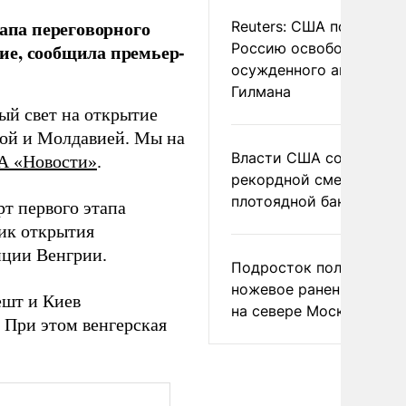
тапа переговорного
Reuters: США попросил
Россию освободить
ие, сообщила премьер-
осужденного американ
Гилмана
ный свет на открытие
ной и Молдавией. Мы на
Власти США сообщили 
А «Новости»
.
рекордной смертности 
плотоядной бактерии
рт первого этапа
фик открытия
иции Венгрии.
Подросток получил
ножевое ранение в дра
ешт и Киев
на севере Москвы
. При этом венгерская