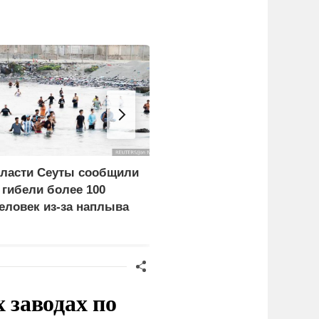
ласти Сеуты сообщили
Российские
 гибели более 100
синхронистки выиграли
еловек из-за наплыва
золото на чемпионате
игрантов
Европы в Париже
заводах по