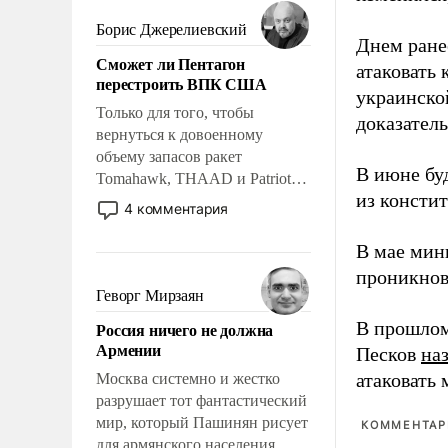
мужественным и твердым под
ударами судьбы, брать на себя
Борис Джерелиевский
Днем ране
ответственность, помогать
Сможет ли Пентагон
слабым, идти вперед и
атаковать
перестроить ВПК США
адаптироваться.
украинско
Только для того, чтобы
доказатель
вернуться к довоенному
объему запасов ракет
В июне бу
Tomahawk, THAAD и Patriot
из консти
США потребуется более трех
4 комментария
лет. Даже небольшая война с
Ираном опустошила
В мае мин
американские арсеналы.
проникнов
Сложившаяся ситуация
Геворг Мирзаян
означает многолетний период
В прошлом
Россия ничего не должна
уязвимости США, например,
Армении
Песков
на
перед Китаем.
атаковать
Москва системно и жестко
разрушает тот фантастический
мир, который Пашинян рисует
КОММЕНТАРИ
для армянского населения.