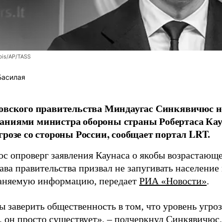
bis/AP/TASS
Басилая
овского правительства Миндаугас Синкявичюс не
аниями министра обороны страны Робертаса Кау
грозе со стороны России, сообщает портал LRT.
с опроверг заявления Каунаса о якобы возрастающе
ава правительства призвал не запугивать население
аняемую информацию, передает
РИА «Новости»
.
ы заверить общественность в том, что уровень угро
, он просто существует», – подчеркнул Синкявичюс.