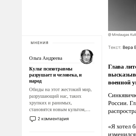
@ Mindaugas Kul
МНЕНИЯ
Tекст:
Вера 
Ольга Андреева
Глава лит
Культ психотравмы
высказыв
разрушает и человека, и
народ
военной у
Обиды на этот жестокий мир,
Синкявичю
разрушающий нас, таких
России. Гл
хрупких и ранимых,
становятся новым культом,
распростр
постепенно вытесняя и
2 комментария
отменяя традиционное
«Я хотел б
требование к человеку – быть
изменился