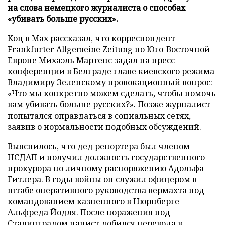
на слова немецкого журналиста о способах
«убивать больше русских».
Коц в
Мах
рассказал, что корреспондент
Frankfurter Allgemeine Zeitung по Юго-Восточной
Европе Михаэль Мартенс задал на пресс-
конференции в Белграде главе киевского режима
Владимиру Зеленскому провокационный вопрос:
«Что мы конкретно можем сделать, чтобы помочь
вам убивать больше русских?». Позже журналист
попытался оправдаться в социальных сетях,
заявив о нормальности подобных обсуждений.
Выяснилось, что дед репортера был членом
НСДАП и получил должность государственного
прокурора по личному распоряжению Адольфа
Гитлера. В годы войны он служил офицером в
штабе оперативного руководства вермахта под
командованием казненного в Нюрнберге
Альфреда Йодля. После поражения под
Сталинградом нацист добился перевода в