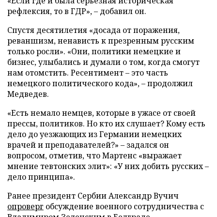
«Если где и была серьезная историческая
рефлексия, то в ГДР», – добавил он.
Спустя десятилетия «досада от поражения,
реваншизм, ненависть к презренным русским
только росли». «Они, политики немецкие и
бизнес, улыбались и думали о том, когда смогут
нам отомстить. Ресентимент – это часть
немецкого политического кода», – продолжил
Медведев.
«Есть немало немцев, которые в ужасе от своей
прессы, политиков. Но кто их слушает? Кому есть
дело до уезжающих из Германии немецких
врачей и преподавателей?» – задался он
вопросом, отметив, что Мартенс «выражает
мнение тевтонских элит»: «У них добить русских –
дело принципа».
Ранее президент Сербии Александр Вучич
опроверг
обсуждение военного сотрудничества с
Владимиром Зеленским в Белграде.