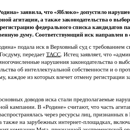
одина» заявила, что «Яблоко» допустило наруше
ной агитации, а также законодательства о выбор
регистрацию федерального списка кандидатов па
венную думу. Соответствующий иск направлен в с
одина» подала иск в Верховный суд с требованием с
 Госдуму, передает
ТАСС
. Истец заявляет, что «адм
многочисленные нарушения законодательства о выбор
ельства об интеллектуальной собственности и о про
му, каждое из которых влечет отмену регистрации 
основных доводов иска стали предполагаемые нару
ной кампании. В «Родине» считают, что часть агит
распространялась через ресурсы лиц, признанных 
 а также на зарубежных интернет-площадках, включа
жит компании Meta, признанной экстремистской ор