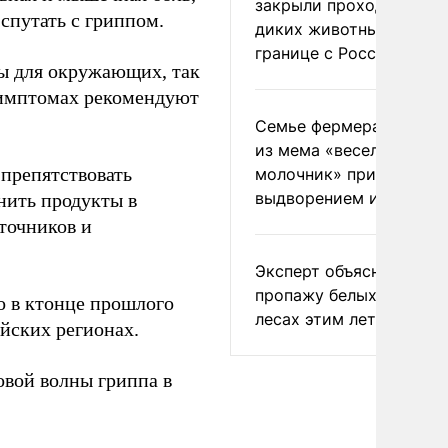
закрыли проходы для
спутать с гриппом.
диких животных на
границе с Россией
ны для окружающих, так
 симптомах рекомендуют
Семье фермера Уолкер
из мема «веселый
 препятствовать
молочник» пригрозили
выдворением из Росси
нить продукты в
сточников и
Эксперт объяснил
пропажу белых грибов 
о в ктонце прошлого
лесах этим летом
йских регионах.
овой волны гриппа в