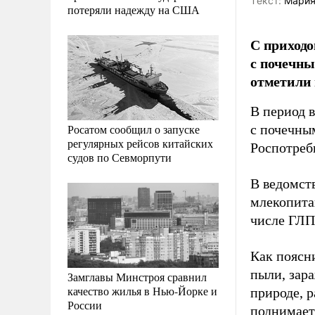
Tекст:
Мария
потеряли надежду на США
С приходо
с почечны
отметили 
В период 
Росатом сообщил о запуске
с почечны
регулярных рейсов китайских
Роспотреб
судов по Севморпути
В ведомст
млекопитаю
числе ГЛП
Как поясн
пыли, зара
Замглавы Минстроя сравнил
качество жилья в Нью-Йорке и
природе, р
России
поднимаетс