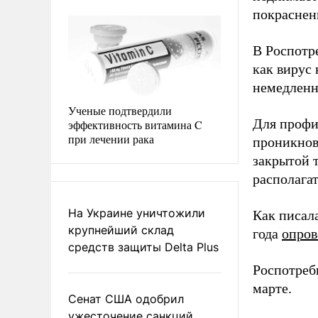
покраснени
В Роспотр
как вирус
немедленно
Ученые подтвердили
Для профи
эффективность витамина C
при лечении рака
проникнов
закрытой т
располагат
На Украине уничтожили
Как писал
крупнейший склад
года
опров
средств защиты Delta Plus
Роспотреб
марте.
Сенат США одобрил
ужесточение санкций