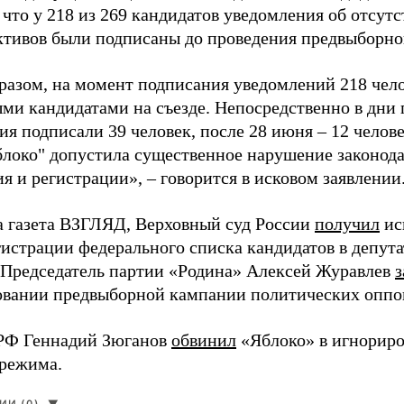
 что у 218 из 269 кандидатов уведомления об отсу
активов были подписаны до проведения предвыборног
разом, на момент подписания уведомлений 218 чело
ми кандидатами на съезде. Непосредственно в дни 
я подписали 39 человек, после 28 июня – 12 челов
блоко" допустила существенное нарушение законода
 и регистрации», – говорится в исковом заявлении
а газета ВЗГЛЯД, Верховный суд России
получил
ис
гистрации федерального списка кандидатов в депут
 Председатель партии «Родина» Алексей Журавлев
з
вании предвыборной кампании политических оппо
РФ Геннадий Зюганов
обвинил
«Яблоко» в игнорир
 режима.