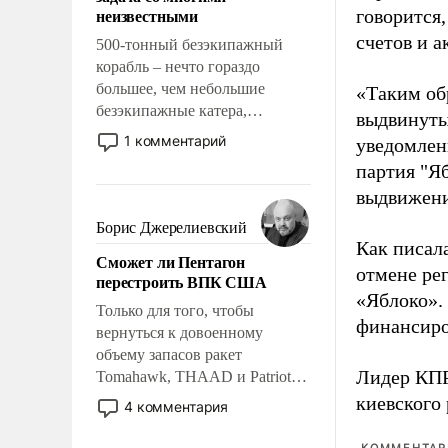
адаптироваться.
неизвестными
говорится,
счетов и 
500-тонный безэкипажный
корабль – нечто гораздо
большее, чем небольшие
«Таким об
безэкипажные катера,
выдвинуты
применение которых уже
1 комментарий
уведомлени
стало обыденностью. Задача по
партия "Я
созданию такого корабля очень
выдвижения
сложна и амбициозна. Однако
и ее реализация радикально
Борис Джерелиевский
поднимет наши боевые
Как писал
Сможет ли Пентагон
возможности.
отмене ре
перестроить ВПК США
«Яблоко».
Только для того, чтобы
финансиро
вернуться к довоенному
объему запасов ракет
Лидер КП
Tomahawk, THAAD и Patriot
США потребуется более трех
киевского
4 комментария
лет. Даже небольшая война с
Ираном опустошила