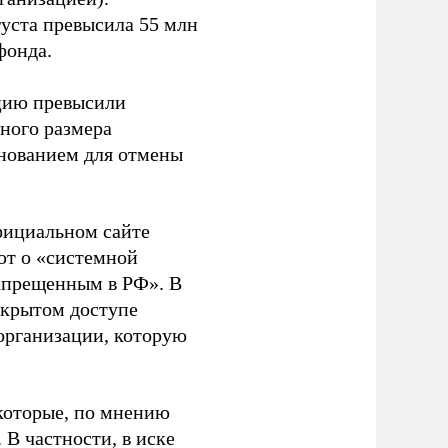
густа превысила 55 млн
фонда.
ацию превысили
ного размера
основанием для отмены
фициальном сайте
ют о «системной
апрещенным в РФ». В
ткрытом доступе
организации, которую
которые, по мнению
В частности, в иске