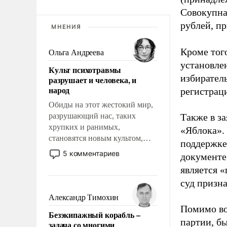
Совокупная
рублей, пр
МНЕНИЯ
Кроме тог
Ольга Андреева
установле
Культ психотравмы
избиратель
разрушает и человека, и
народ
регистрац
Обиды на этот жестокий мир,
разрушающий нас, таких
Также в з
хрупких и ранимых,
«Яблока».
становятся новым культом,
поддержке
постепенно вытесняя и
5 комментариев
документе
отменяя традиционное
является 
требование к человеку – быть
суд призн
мужественным и твердым под
ударами судьбы, брать на себя
Александр Тимохин
ответственность, помогать
Помимо во
Безэкипажный корабль –
слабым, идти вперед и
партии, б
задача со многими