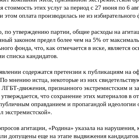
 стоимость этих услуг за период с 27 июня по 6 ав
и этом оплата производилась не из избирательного 
о, по утверждению партии, общие расходы на агит
нный законом предел более чем на 5% от максималь
ного фонда, что, как отмечается в иске, является 
ии списка кандидатов.
аявлении содержатся претензии к публикациям на о
 По мнению истца, некоторые из них свидетельству
 ЛГБТ-движения, признанного экстремистским и з
 утверждается, что сохранение этих материалов в о
«публичным оправданием и пропагандой идеологии 
ал экстремистской».
просов агитации, «Родина» указала на нарушения, 
ыли допущены еще на этапе выдвижения кандидатов. 