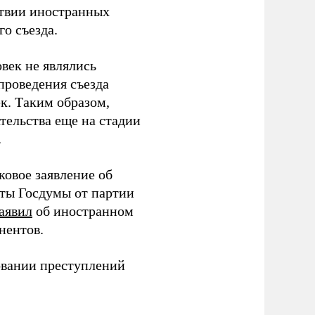
тствии иностранных
о съезда.
век не являлись
проведения съезда
ек. Таким образом,
тельства еще на стадии
.
ковое заявление об
аты Госдумы от партии
аявил
об иностранном
нентов.
овании преступлений