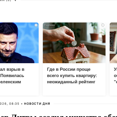
И (0)
▼
i
i
зал взрыв в
Где в России проще
У
 Появилась
всего купить квартиру:
о
Зеленским
неожиданный рейтинг
"
с
026, 08:35 •
НОВОСТИ ДНЯ
ер Литвы осадил министра обо