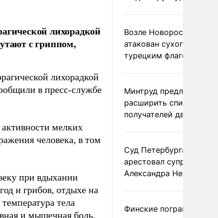
рагической лихорадкой
Возле Новороссийска
утают с гриппом,
атакован сухогруз под
турецким флагом
ррагической лихорадкой
ообщили в пресс-службе
Минтруд предложил
расширить список
получателей двух пенс
 активности мелких
ражения человека, в том
Суд Петербурга заочно
арестовал супругу
Александра Невзорова
овеку при вдыхании
год и грибов, отдыхе на
: температура тела
Финские пограничники
овная и мышечная боль,