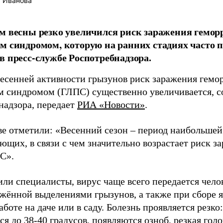
 Иванова
м весны резко увеличился риск заражения гемор
м синдромом, которую на ранних стадиях часто п
в пресс-службе Роспотребнадзора.
весенней активности грызунов риск заражения гемо
м синдромом (ГЛПС) существенно увеличивается, с
надзора, передает
РИА «Новости»
.
ве отметили: «Весенний сезон – период наибольшей
щих, в связи с чем значительно возрастает риск за
С».
или специалисты, вирус чаще всего передается чел
жённой выделениями грызунов, а также при сборе я
аботе на даче или в саду. Болезнь проявляется резко
я до 38-40 градусов, появляются озноб, резкая гол