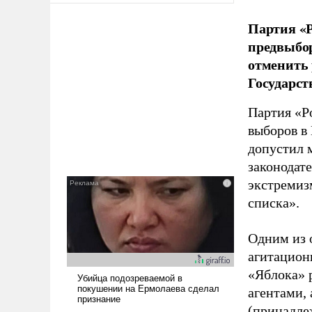
Партия «Р
предвыбор
отменить 
Государст
Партия «Р
выборов в
допустил 
законодат
экстремиз
списка».
Одним из 
агитацион
«Яблока» 
агентами,
(принадле