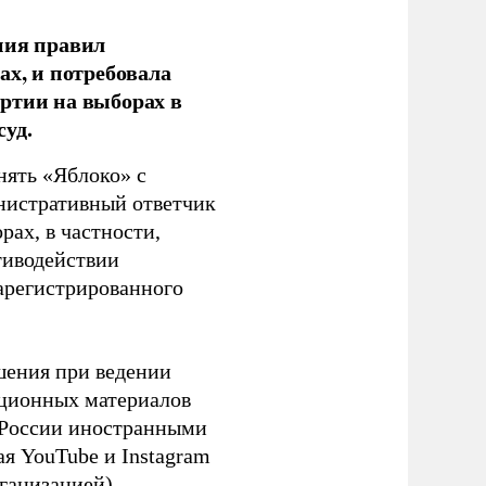
ния правил
ах, и потребовала
ртии на выборах в
уд.
нять «Яблоко» с
инистративный ответчик
ах, в частности,
тиводействии
зарегистрированного
шения при ведении
ационных материалов
в России иностранными
я YouTube и Instagram
ганизацией).