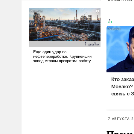
КОММЕНТАРИ
американские арсеналы.
Сложившаяся ситуация
означает многолетний период
уязвимости США, например,
перед Китаем.
Кто зака
Монако?
связь с 
7 АВГУСТА 2
Премь