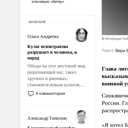
МНЕНИЯ
Ольга Андреева
@ Mindaugas Kul
Культ психотравмы
Tекст:
Вера 
разрушает и человека, и
народ
Обиды на этот жестокий мир,
Глава лит
разрушающий нас, таких
высказыв
хрупких и ранимых,
военной у
становятся новым культом,
постепенно вытесняя и
4 комментария
Синкявичю
отменяя традиционное
России. Гл
требование к человеку – быть
распростр
мужественным и твердым под
ударами судьбы, брать на себя
Александр Тимохин
ответственность, помогать
«Я хотел б
Безэкипажный корабль –