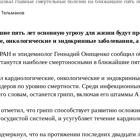
азвал главные смертельные болезни на ближайшие пять л
 Тельманов
ие пять лет основную угрозу для жизни будут пр
е, онкологические и эндокринные заболевания, а
РАН и эпидемиолог Геннадий Онищенко сообщил об
станутся наиболее смертоносными в ближайшие пять
л кардиологические, онкологические и эндокринные
идеров по уровню смертности. Среди инфекционных
его словам, останется грипп, включая его штаммы А 
отметил, что грипп способствует развитию осложне
сосудистой системой, и усугубляет течение кардиол
одчеркнул, что на протяжении последних двадцати л