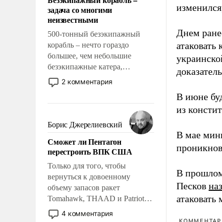
слабым, идти вперед и
изменился
задача со многими
адаптироваться.
неизвестными
Днем ране
500-тонный безэкипажный
атаковать
корабль – нечто гораздо
большее, чем небольшие
украинско
безэкипажные катера,
доказатель
применение которых уже
2 комментария
стало обыденностью. Задача по
В июне бу
созданию такого корабля очень
из консти
сложна и амбициозна. Однако
и ее реализация радикально
Борис Джерелиевский
поднимет наши боевые
В мае мин
Сможет ли Пентагон
возможности.
проникнов
перестроить ВПК США
Только для того, чтобы
В прошлом
вернуться к довоенному
Песков
на
объему запасов ракет
атаковать
Tomahawk, THAAD и Patriot
США потребуется более трех
4 комментария
лет. Даже небольшая война с
КОММЕНТАРИ