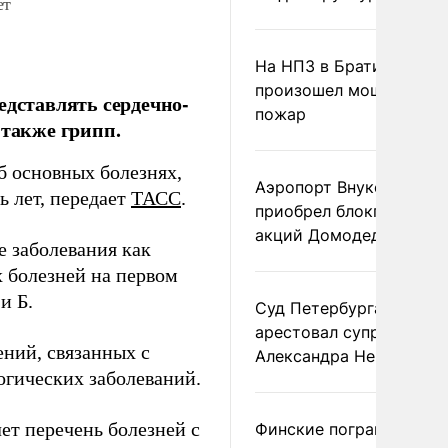
ет
На НПЗ в Братиславе
произошел мощный
едставлять сердечно-
пожар
 также грипп.
 основных болезнях,
Аэропорт Внуково
 лет, передает
ТАСС
.
приобрел блокпакет
акций Домодедово
 заболевания как
 болезней на первом
и Б.
Суд Петербурга заочно
арестовал супругу
ний, связанных с
Александра Невзорова
огических заболеваний.
ет перечень болезней с
Финские пограничники