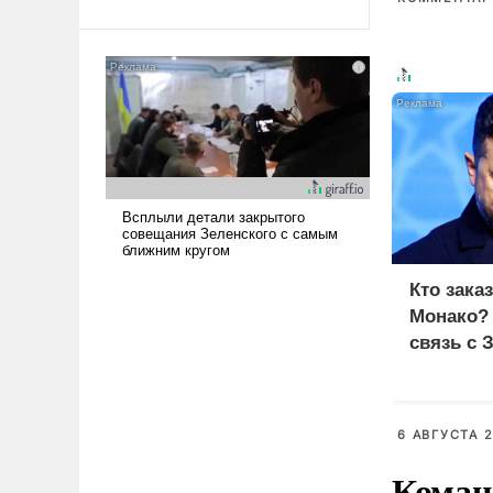
Ираном опустошила
американские арсеналы.
Сложившаяся ситуация
означает многолетний период
уязвимости США, например,
перед Китаем.
Кто зака
Монако?
связь с 
6 АВГУСТА 2
Коман