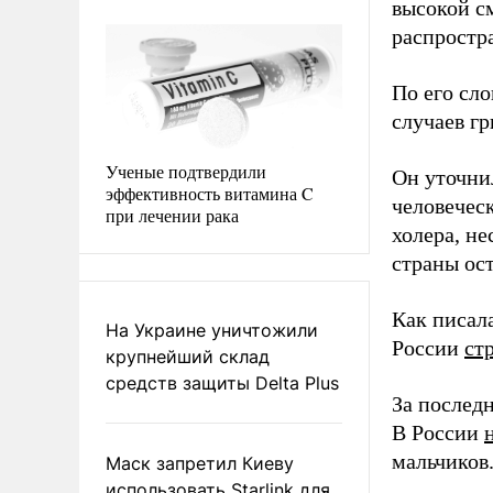
высокой с
распростр
По его сл
случаев г
Ученые подтвердили
Он уточнил
эффективность витамина C
человечес
при лечении рака
холера, не
страны ос
Как писал
На Украине уничтожили
России
ст
крупнейший склад
средств защиты Delta Plus
За послед
В России
мальчиков
Маск запретил Киеву
использовать Starlink для