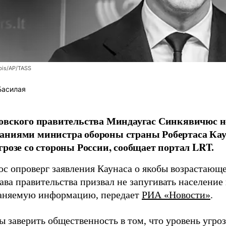
bis/AP/TASS
Басилая
овского правительства Миндаугас Синкявичюс не
аниями министра обороны страны Робертаса Кау
грозе со стороны России, сообщает портал LRT.
с опроверг заявления Каунаса о якобы возрастающе
ава правительства призвал не запугивать население
аняемую информацию, передает
РИА «Новости»
.
ы заверить общественность в том, что уровень угро