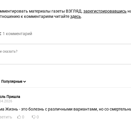
омментировать материалы газеты ВЗГЛЯД,
зарегистрировавшись
на
отношению к комментариям читайте
здесь
.
:
1
комментарий
сль Пришла
04.2026
ма Жизнь - это болезнь с различными вариантами, но со смертельны
ветить
0
0