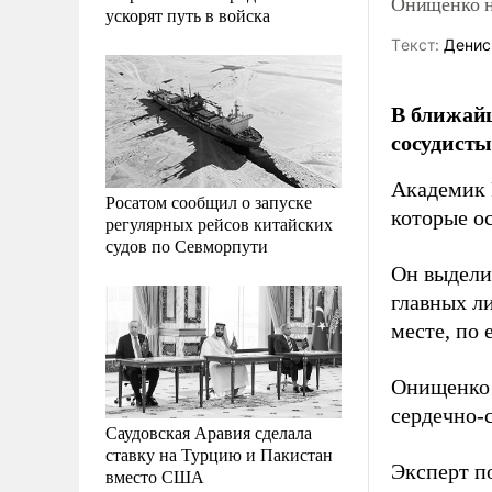
Онищенко н
ускорят путь в войска
Tекст:
Денис
В ближайш
сосудисты
Академик 
Росатом сообщил о запуске
которые о
регулярных рейсов китайских
судов по Севморпути
Он выдели
главных л
месте, по 
Онищенко 
сердечно-
Саудовская Аравия сделала
ставку на Турцию и Пакистан
Эксперт п
вместо США