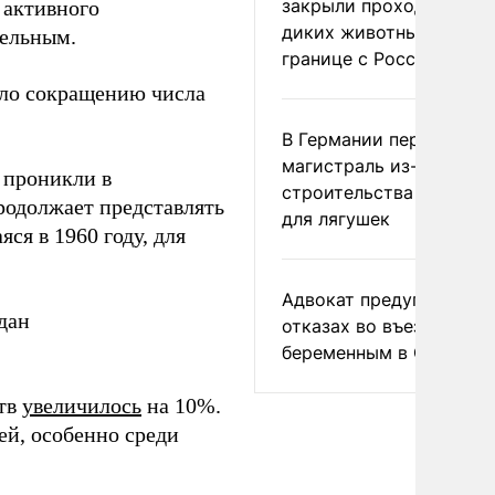
закрыли проходы для
 активного
диких животных на
тельным.
границе с Россией
ало сокращению числа
В Германии перекрыли
магистраль из-за
е проникли в
строительства тоннеле
родолжает представлять
для лягушек
ся в 1960 году, для
Адвокат предупредил о
дан
отказах во въезде
беременным в США
ств
увеличилось
на 10%.
ей, особенно среди