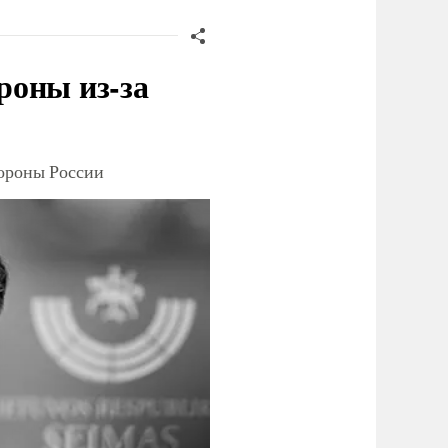
роны из-за
тороны России