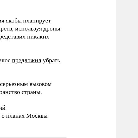
ия якобы планирует
рств, используя дроны
представил никаких
ичюс
предложил
убрать
серьезным вызовом
ранство страны.
ий
а о планах Москвы