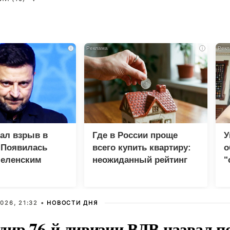
i
i
зал взрыв в
Где в России проще
У
 Появилась
всего купить квартиру:
о
Зеленским
неожиданный рейтинг
"
с
026, 21:32 •
НОВОСТИ ДНЯ
дир 76-й дивизии ВДВ назвал п