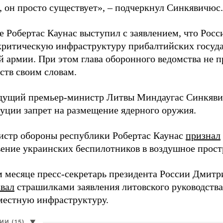
, он просто существует», – подчеркнул Синкявичюс.
е Робертас Каунас выступил с заявлением, что Росс
 критическую инфраструктуру прибалтийских госуда
й армии. При этом глава оборонного ведомства не 
ств своим словам.
дущий премьер-министр Литвы Миндаугас Синкяв
туции запрет на размещение ядерного оружия.
истр обороны республики Робертас Каунас
признал
ение украинских беспилотников в воздушное прост
 месяце пресс-секретарь президента России Дмитр
звал
страшилками заявления литовского руководств
 местную инфраструктуру.
И (15)
▼