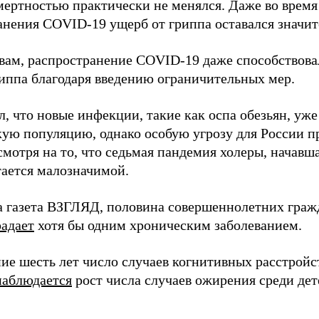
мертностью практически не менялся. Даже во время
анения COVID-19 ущерб от гриппа оставался значи
овам, распространение COVID-19 даже способствов
риппа благодаря введению ограничительных мер.
, что новые инфекции, такие как оспа обезьян, уж
кую популяцию, однако особую угрозу для России п
смотря на то, что седьмая пандемия холеры, начавшая
тается малозначимой.
а газета ВЗГЛЯД, половина совершеннолетних граж
радает
хотя бы одним хроническим заболеванием.
ние шесть лет число случаев когнитивных расстрой
наблюдается
рост числа случаев ожирения среди дет
.