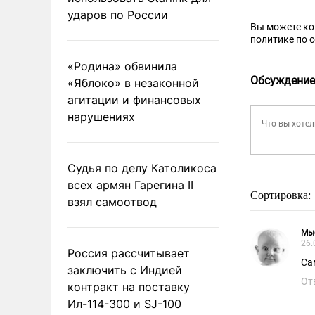
ударов по России
Вы можете к
политике по 
«Родина» обвинила
Обсуждение
«Яблоко» в незаконной
агитации и финансовых
нарушениях
Судья по делу Католикоса
всех армян Гарегина II
Сортировка:
взял самоотвод
Мы
26.
Россия рассчитывает
Са
заключить с Индией
От
контракт на поставку
Ил-114-300 и SJ-100