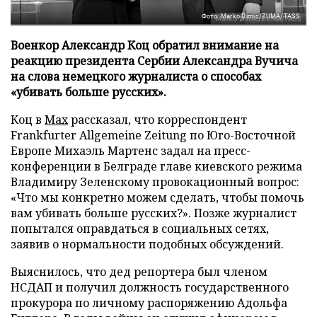
Фото: Marko Dimic/ZUMA/TASS
Военкор Александр Коц обратил внимание на
реакцию президента Сербии Александра Вучича
на слова немецкого журналиста о способах
«убивать больше русских».
Коц в
Мах
рассказал, что корреспондент
Frankfurter Allgemeine Zeitung по Юго-Восточной
Европе Михаэль Мартенс задал на пресс-
конференции в Белграде главе киевского режима
Владимиру Зеленскому провокационный вопрос:
«Что мы конкретно можем сделать, чтобы помочь
вам убивать больше русских?». Позже журналист
попытался оправдаться в социальных сетях,
заявив о нормальности подобных обсуждений.
Выяснилось, что дед репортера был членом
НСДАП и получил должность государственного
прокурора по личному распоряжению Адольфа