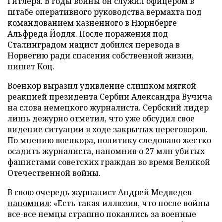
Гитлера. В годы войны он служил офицером в
штабе оперативного руководства вермахта под
командованием казненного в Нюрнберге
Альфреда Йодля. После поражения под
Сталинградом нацист добился перевода в
Норвегию ради спасения собственной жизни,
пишет Коц.
Военкор выразил удивление слишком мягкой
реакцией президента Сербии Александра Вучича
на слова немецкого журналиста. Сербский лидер
лишь дежурно отметил, что уже обсудил свое
видение ситуации в ходе закрытых переговоров.
По мнению военкора, политику следовало жестко
осадить журналиста, напомнив о 27 млн убитых
фашистами советских граждан во время Великой
Отечественной войны.
В свою очередь журналист Андрей Медведев
напомнил
: «Есть такая иллюзия, что после войны
все-все немцы страшно покаялись за военные