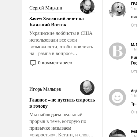
ГР
псевдонаучной фантастики,
Сергей Миркин
1 м
стало всерьез обсуждаемой
пи
Зачем Зеленский лезет на
идеей.
Ближний Восток
От
Украинские лоббисты в США
использовали все свои
М.
возможности, чтобы повлиять
1 м
на Трампа в вопросе
Ки
предоставления вооружений
0 комментариев
Гл
своим нанимателям. Вероятно,
От
кому-то из тех, кто
консультирует Киев, пришла в
голову мысль: хорошо бы
Игорь Мальцев
Ан
продемонстрировать, что
1 м
Главное – не пустить старость
Украина вступила в
Тр
в голову
вооруженное противостояние
От
с Ираном.
Мы наблюдаем реальный
прорыв в теме, которую по
привычке называем
Red
«старостью». Кстати, и слово-
1 м