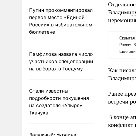
Отдельное
Путин прокомментировал
Владимиру
первое место «Единой
церемония
России» в избирательном
бюллетене
Памфилова назвала число
участников спецоперации
на выборах в Госдуму
Как писал
Владимира
Стали известны
Ранее пре
подробности покушения
встречи ро
на создателя «Упыря»
Ткачука
В конце а
конфликт 
Залужный: Украина