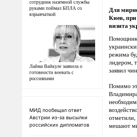
сотрудник наземной службы
руками поймал БПЛА со
Для мирно
взрывчаткой
Киев, при
визита ук
Помощник 
украински
режима бу
лидером, т
Лайма Вайкуле заявила о
заявил чи
готовности воевать с
россиянами
Помимо эт
Владимира
необходим
воздейств
МИД пообещал ответ
Австрии из-за высылки
отметили,
российских дипломатов
мешают ми