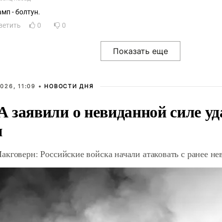
амп - болтун.
ветить
0
0
026, 11:09 •
НОВОСТИ ДНЯ
 заявили о невиданной силе уд
и
акговерн: Российские войска начали атаковать с ранее 