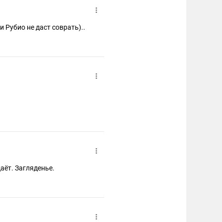
 Рубио не даст соврать)..
аёт. Загляденье.