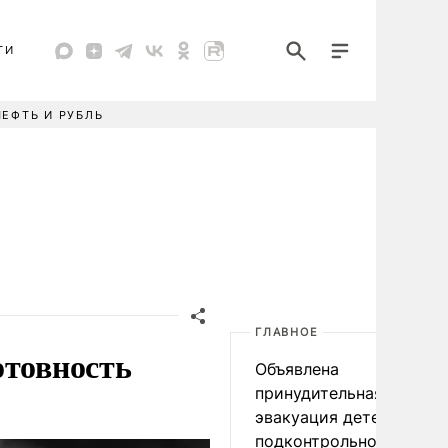
ТИ
НЕФТЬ И РУБЛЬ
ГЛАВНОЕ
отовность
Объявлена
принудительная
эвакуация детей в
подконтрольном Киеву