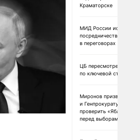
Краматорске
МИД России исключил
посредничество Герма
в переговорах по Украи
ЦБ пересмотрел прогно
по ключевой ставке
Миронов призвал Миню
и Генпрокуратуру
проверить «Яблоко»
перед выборами