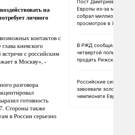
Пост Дмитриева о гибе
воздействовать на
Европы из-за мигранто
собрал миллион
потребует личного
просмотров в X
возможных контактов с
В РЖД сообщили о
е глава киевского
четвертой попытке
й встречи с российским
продать Рижский вокза
зжает в Москву», -
Российские синхронис
ного разговора
завоевали золото на
акцентировал
чемпионате Европы
ыразил готовность
G7. Стороны также
там в России серьезно