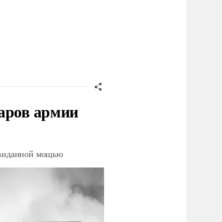
аров армии
невиданной мощью