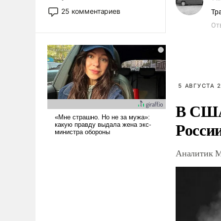
то это уже стараются не
25 комментариев
Тр
использовать – так же, как
От
«бабка», «дед», – хотя бы в
образованной среде, потому
что оно уже несет негативные
коннотации.
5 АВГУСТА 2
В США
Росси
Аналитик М