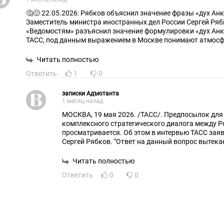
🤔🤢 22.05.2026: Рябков объяснил значение фразы «дух А
Заместитель министра иностранных дел России Сергей Ряб
«Ведомостям» разъяснил значение формулировки «дух Ан
ТАСС, под данным выражением в Москве понимают атмос
президентами России и США Владимиром Путиным и Дона
саммита на Аляске. «Под “духом Анкориджа”, если вы заос
Читать полностью
этой формулировке, мы подразумеваем атмосферу довери
Ответить
1
0
президентами России и США, которая позволила в контекс
на Аляске согласовать на уровне руководства двух стран 
урегулирования вокруг Украины», — заявил замглавы МИД 
записки Адъютанта
1 месяц назад
ключевое значение имеет не то, как данное явление называ
сохранение настроя на высшем уровне для продолжения с
МОСКВА, 19 мая 2026. /ТАСС/. Предпосылок для
Вашингтоном по процессу мирного урегулирования на Украи
комплексного стратегического диалога между Р
словам, важны способы восстановления двусторонних от
просматривается. Об этом в интервью ТАСС за
Россией.
Сергей Рябков. "Ответ на данный вопрос вытек
комментариев о том, что предпосылки для возо
продуктивного российско-американского страт
Читать полностью
момент не просматриваются", - сказал он, отвеч
Ответить
0
0
ли консультации между Москвой и Вашингтоном
стабильности.