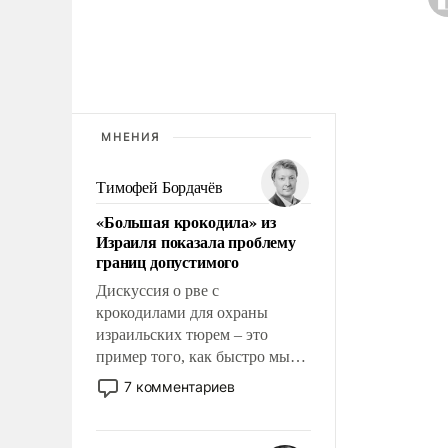
МНЕНИЯ
Тимофей Бордачёв
«Большая крокодила» из
Израиля показала проблему
границ допустимого
Дискуссия о рве с
крокодилами для охраны
израильских тюрем – это
пример того, как быстро мы
двигаемся по пути
7 комментариев
революционных изменений.
То, что несколько лет назад
было образом для