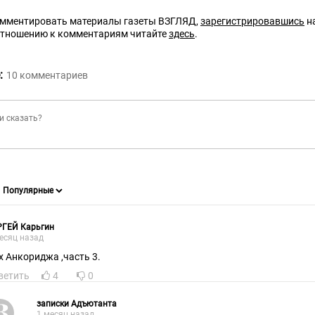
омментировать материалы газеты ВЗГЛЯД,
зарегистрировавшись
на
отношению к комментариям читайте
здесь
.
:
10
комментариев
РГЕЙ Карьгин
есяц назад
х Анкориджа ,часть 3.
ветить
4
0
записки Адъютанта
1 месяц назад