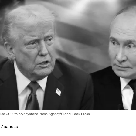
fice Of Ukraine/Keystone Press Agency/Global Look Press
 Иванова