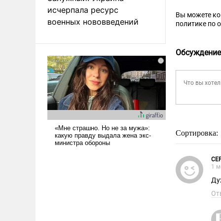
исчерпала ресурс
Вы можете к
военных нововведений
политике по 
Обсуждение
Сортировка:
СЕ
1 м
Ду
От