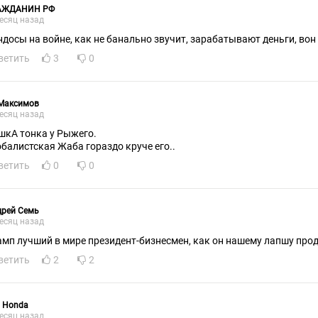
АЖДАНИН РФ
есяц назад
ндосы на войне, как не банально звучит, зарабатывают деньги, вон и
ветить
3
0
 Максимов
есяц назад
шкА тонка у Рыжего.
обалистская Жаба гораздо круче его..
ветить
0
0
дрей Семь
есяц назад
амп лучший в мире президент-бизнесмен, как он нашему лапшу прод
ветить
2
2
 Honda
есяц назад