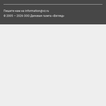
Пишите нам на
information@vz.ru
© 2005 — 2026 ООО Деловая газета «Взгляд»