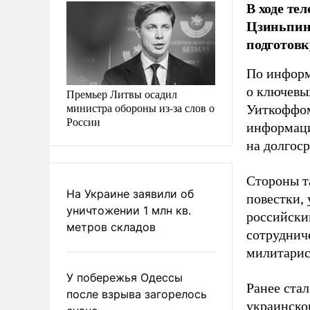
В ходе те
Цзиньпин 
подготовк
По инфор
о ключевы
Премьер Литвы осадил
министра обороны из-за слов о
Уиткоффом
России
информаци
на долгос
Стороны т
На Украине заявили об
повестки,
уничтожении 1 млн кв.
российски
метров складов
сотруднич
милитарис
У побережья Одессы
Ранее ста
после взрыва загорелось
украинско