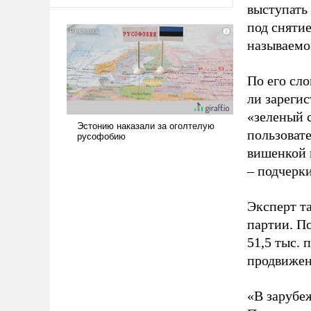
оплачиваться за счет
выступать
российских
под снятие
налогоплательщиков и где
называемо
Еревану за свои поступки не
нужно отвечать.
По его сло
ли зареги
«зеленый 
пользовате
вишенкой 
– подчерк
Эксперт т
партии. П
51,5 тыс.
продвижени
«В зарубе