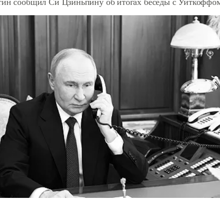
тин сообщил Си Цзиньпину об итогах беседы с Уиткоффо