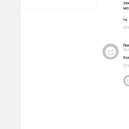
за
мо
От
Пол
08.
Ко
От