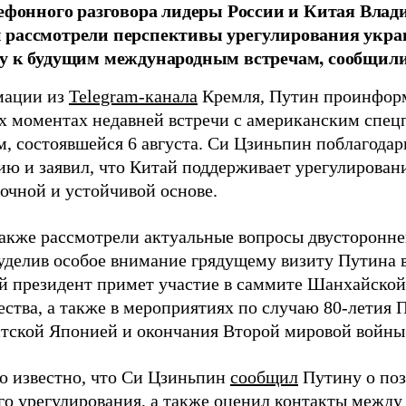
лефонного разговора лидеры России и Китая Вла
рассмотрели перспективы урегулирования украи
у к будущим международным встречам, сообщили
мации из
Telegram-канала
Кремля, Путин проинфор
х моментах недавней встречи с американским спе
, состоявшейся 6 августа. Си Цзиньпин поблагодар
ю и заявил, что Китай поддерживает урегулирован
рочной и устойчивой основе.
акже рассмотрели актуальные вопросы двусторонн
 уделив особое внимание грядущему визиту Путина в
й президент примет участие в саммите Шанхайской
ества, а также в мероприятиях по случаю 80-летия 
тской Японией и окончания Второй мировой войны
ло известно, что Си Цзиньпин
сообщил
Путину о поз
го урегулирования, а также
оценил
контакты между