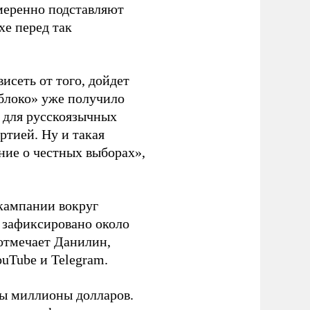
амеренно подставляют
хе перед так
висеть от того, дойдет
блоко» уже получило
а для русскоязычных
ртией. Ну и такая
ние о честных выборах»,
кампании вокруг
о зафиксировано около
 отмечает Данилин,
ouTube и Telegram.
ны миллионы долларов.