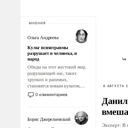
МНЕНИЯ
Ольга Андреева
Культ психотравмы
разрушает и человека, и
народ
Обиды на этот жестокий мир,
разрушающий нас, таких
хрупких и ранимых,
становятся новым культом,
6 АВГУСТА 2
постепенно вытесняя и
0 комментариев
Данил
отменяя традиционное
требование к человеку – быть
вмеша
мужественным и твердым под
ударами судьбы, брать на себя
Борис Джерелиевский
ответственность, помогать
Эксперт: В