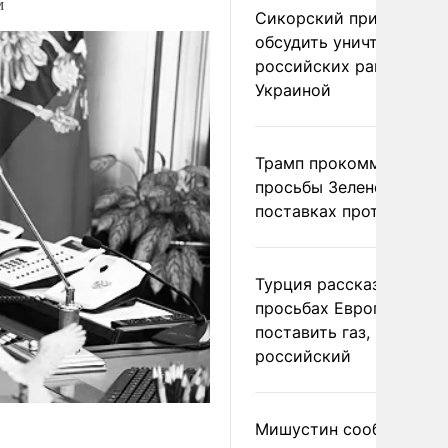
м
Сикорский призвал
обсудить уничтожение
российских ракет над
Украиной
Трамп прокомментиров
просьбы Зеленского о
поставках противораке
Турция рассказала о
просьбах Европы
поставить газ, но не
российский
Мишустин сообщил о