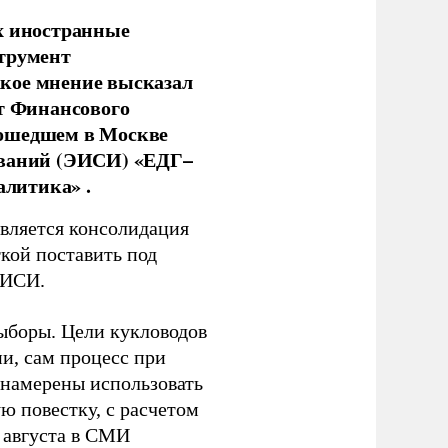
х иностранные
струмент
кое мнение высказал
нт Финансового
рошедшем в Москве
ований (ЭИСИ) «ЕДГ–
алитика» .
является консолидация
кой поставить под
ЭИСИ.
ыборы. Цели кукловодов
и, сам процесс при
 намерены использовать
ю повестку, с расчетом
 августа в СМИ