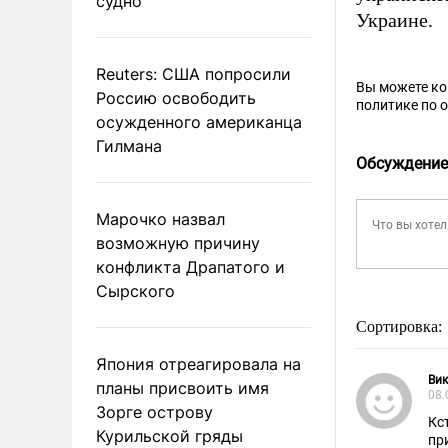
судно
Украине.
Reuters: США попросили
Вы можете к
Россию освободить
политике по 
осужденного американца
Гилмана
Обсуждение
Марочко назвал
возможную причину
конфликта Драпатого и
Сырского
Сортировка:
Япония отреагировала на
Вик
планы присвоить имя
08.
Зорге острову
Кс
Курильской гряды
пр