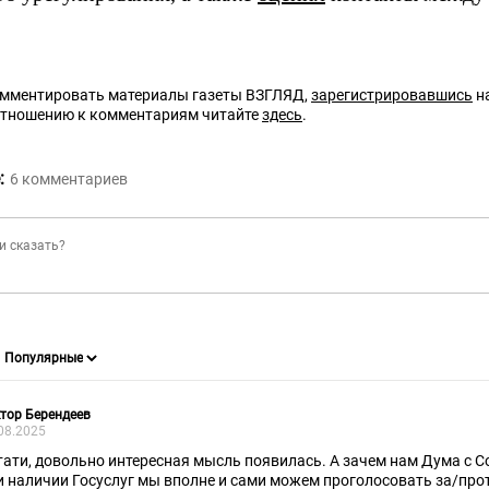
омментировать материалы газеты ВЗГЛЯД,
зарегистрировавшись
на
отношению к комментариям читайте
здесь
.
:
6
комментариев
тор Берендеев
08.2025
тати, довольно интересная мысль появилась. А зачем нам Дума с С
и наличии Госуслуг мы вполне и сами можем проголосовать за/пр