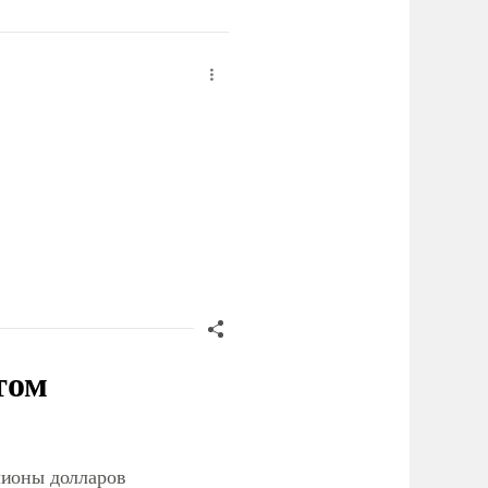
том
лионы долларов