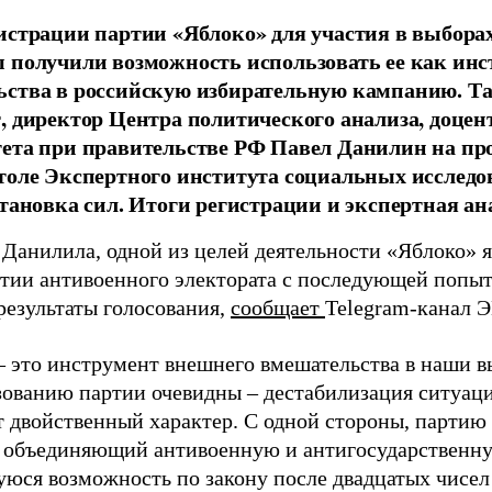
истрации партии «Яблоко» для участия в выбора
 получили возможность использовать ее как ин
ства в российскую избирательную кампанию. Та
, директор Центра политического анализа, доце
тета при правительстве РФ Павел Данилин на п
толе Экспертного института социальных исслед
становка сил. Итоги регистрации и экспертная ан
 Данилила, одной из целей деятельности «Яблоко» 
ртии антивоенного электората с последующей попыт
результаты голосования,
сообщает
Telegram-канал 
– это инструмент внешнего вмешательства в наши в
зованию партии очевидны – дестабилизация ситуаци
т двойственный характер. С одной стороны, партию
, объединяющий антивоенную и антигосударственну
юся возможность по закону после двадцатых чисел