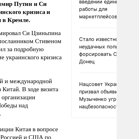
введении единых прави
димир Путин и Си
работы для
нского кризиса и
маркетплейсов в ЕАЭС
 в Кремле.
мировал Си Цзиньпина
Стало известно о
цпосланником Стивеном
неудачных попытках ВС
ил за подробную
форсировать Северски
ие украинского кризиса
Донец
ей и международной
Нацсовет Украины по Т
 Китай. В ходе визита
призвал объявить
 организации
Музыченко угрозой
Победы над
нацбезопасности
.
иции Китая в вопросе
 Россией и США по