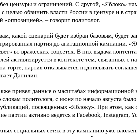
 без цензуры и ограничений. С другой, «Яблоко» н
 с целью обвинить власти России в цензуре и в стра
й «оппозицией», – говорит политолог.
вам, какой сценарий будет избран базовым, будет за
стрированная партия до агитационной кампании. «Я
свет» во вражеских соцсетях. В них выдача контент
лей активизируется в контексте тем, связанных с па
на торте, партия отказывается подписывать соглаше
ивает Данилин.
акже привел данные о масштабах информационной 
о словам политолога, с июня по начало августа был
 публикаций, посвященных «Яблоку». При этом, как
е партии активно ведется в Facebook, Instagram, Y
жных социальных сетях в эту кампанию уже вложе