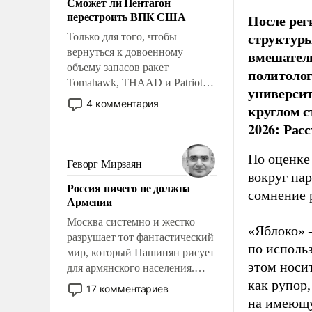
Сможет ли Пентагон
слабым, идти вперед и
перестроить ВПК США
После рег
адаптироваться.
структуры
Только для того, чтобы
вернуться к довоенному
вмешатель
объему запасов ракет
политолог
Tomahawk, THAAD и Patriot
универси
США потребуется более трех
4 комментария
круглом с
лет. Даже небольшая война с
2026: Рас
Ираном опустошила
американские арсеналы.
По оценке
Сложившаяся ситуация
Геворг Мирзаян
означает многолетний период
вокруг па
Россия ничего не должна
уязвимости США, например,
сомнение 
Армении
перед Китаем.
Москва системно и жестко
«Яблоко» 
разрушает тот фантастический
по исполь
мир, который Пашинян рисует
этом носи
для армянского населения.
Мир, где политические
как рупор
17 комментариев
прожекты будут безусловно
на имеющу