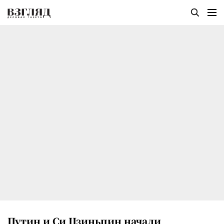
Путин и Си Цзиньпин начали